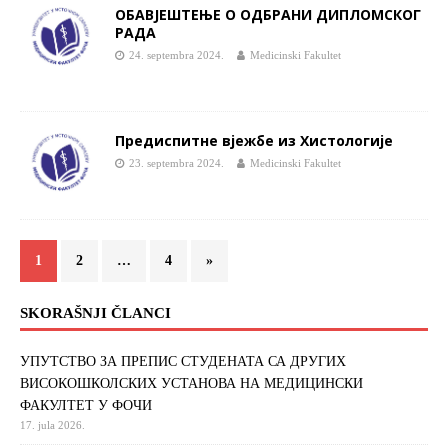
ОБАВЈЕШТЕЊЕ О ОДБРАНИ ДИПЛОМСКОГ
РАДА
24. septembra 2024.
Medicinski Fakultet
Предиспитне вјежбе из Хистологије
23. septembra 2024.
Medicinski Fakultet
1
2
…
4
»
SKORAŠNJI ČLANCI
УПУТСТВО ЗА ПРЕПИС СТУДЕНАТА СА ДРУГИХ
ВИСОКОШКОЛСКИХ УСТАНОВА НА МЕДИЦИНСКИ
ФАКУЛТЕТ У ФОЧИ
17. jula 2026.