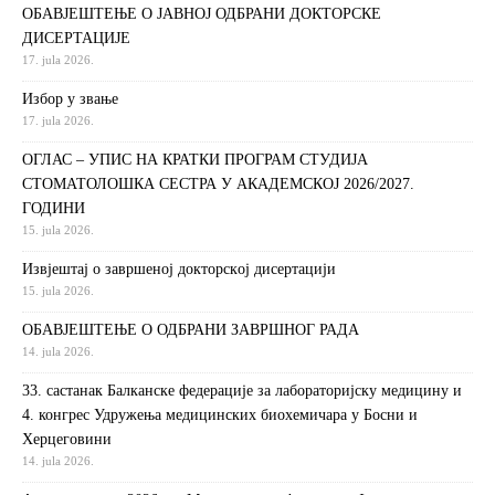
ОБАВЈЕШТЕЊЕ О ЈАВНОЈ ОДБРАНИ ДОКТОРСКЕ
ДИСЕРТАЦИЈЕ
17. jula 2026.
Избор у звање
17. jula 2026.
ОГЛАС – УПИС НА КРАТКИ ПРОГРАМ СТУДИЈА
СТОМАТОЛОШКА СЕСТРА У АКАДЕМСКОЈ 2026/2027.
ГОДИНИ
15. jula 2026.
Извjeштaj o зaвршeнoj дoктoрскoj дисeртaциjи
15. jula 2026.
ОБАВЈЕШТЕЊЕ О ОДБРАНИ ЗАВРШНОГ РАДА
14. jula 2026.
33. састанак Балканске федерације за лабораторијску медицину и
4. конгрес Удружења медицинских биохемичара у Босни и
Херцеговини
14. jula 2026.