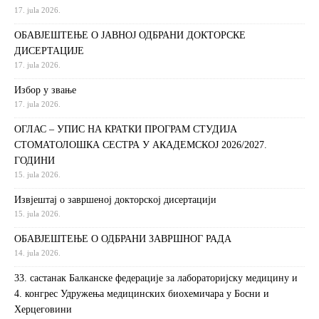
17. jula 2026.
ОБАВЈЕШТЕЊЕ О ЈАВНОЈ ОДБРАНИ ДОКТОРСКЕ
ДИСЕРТАЦИЈЕ
17. jula 2026.
Избор у звање
17. jula 2026.
ОГЛАС – УПИС НА КРАТКИ ПРОГРАМ СТУДИЈА
СТОМАТОЛОШКА СЕСТРА У АКАДЕМСКОЈ 2026/2027.
ГОДИНИ
15. jula 2026.
Извjeштaj o зaвршeнoj дoктoрскoj дисeртaциjи
15. jula 2026.
ОБАВЈЕШТЕЊЕ О ОДБРАНИ ЗАВРШНОГ РАДА
14. jula 2026.
33. састанак Балканске федерације за лабораторијску медицину и
4. конгрес Удружења медицинских биохемичара у Босни и
Херцеговини