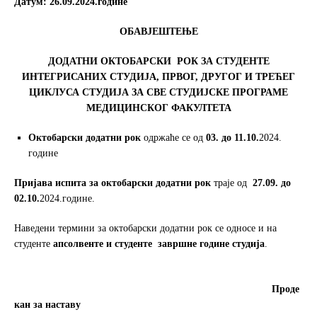
Датум
: 26.09.2024
.
године
o
e
o
r
ОБАВЈЕШТЕЊЕ
k
ДОДАТНИ ОКТОБАРСКИ
РОК
ЗА СТУДЕНТЕ
ИНТЕГРИСАНИХ СТУДИЈА, ПРВОГ
,
ДРУГОГ И ТРЕЋЕГ
ЦИКЛУСА СТУДИЈА ЗА СВЕ СТУДИЈСКЕ ПРОГРАМЕ
МЕДИЦИНСКОГ ФАКУЛТЕТА
Октобарски
додатни
рок
одржаће се од
0
3
. до 11.10.
2024.
године
Пријава испита за октобарски додатни рок
траје од
27.09. до
02.10.
2024.године.
Наведени термини за октобарски додатни рок се односe и на
студенте
апсолвенте и студенте
завршне године студија
.
Проде
кан за наставу