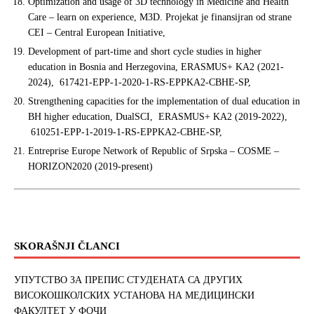
Optimization and usage of 3D technology in Medicine and Health
Care – learn on experience, M3D. Projekat je finansijran od strane
CEI – Central European Initiative,
Development of part-time and short cycle studies in higher
education in Bosnia and Herzegovina, ERASMUS+ KA2 (2021-
2024), 617421-EPP-1-2020-1-RS-
EPPKA2-CBHE-SP,
Strengthening capacities for the implementation of dual education in
BH higher education, DualSCI, ERASMUS+ KA2 (2019-2022),
610251-EPP-1-2019-1-RS-
EPPKA2-CBHE-SP,
Entreprise Europe Network of Republic of Srpska – COSME –
HORIZON2020 (2019-present)
SKORAŠNJI ČLANCI
УПУТСТВО ЗА ПРЕПИС СТУДЕНАТА СА ДРУГИХ
ВИСОКОШКОЛСКИХ УСТАНОВА НА МЕДИЦИНСКИ
ФАКУЛТЕТ У ФОЧИ