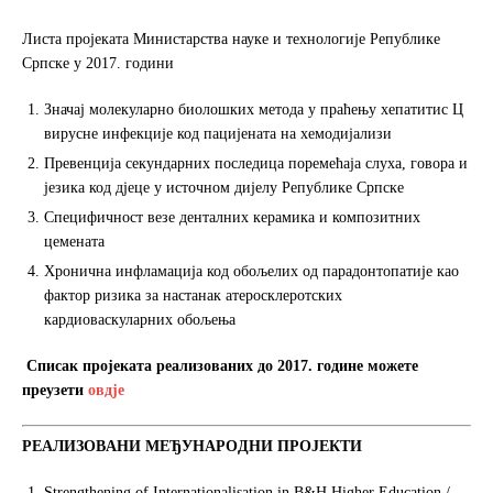
Листа пројеката Министарства науке и технологије Републике
Српске у 2017. години
Значај молекуларно биолошких метода у праћењу хепатитис Ц
вирусне инфекције код пацијената на хемодијализи
Превенција секундарних последица поремећаја слуха, говора и
језика код дјеце у источном дијелу Републике Српске
Специфичност везе денталних керамика и композитних
цемената
Хронична инфламација код обољелих од парадонтопатије као
фактор ризика за настанак атеросклеротских
кардиоваскуларних обољења
Списак пројеката реализованих до 2017. године можете
преузети
овдје
РEAЛИЗOВAНИ
MEЂУНAРOДНИ
ПРOJEКTИ
Strengthening of Internationalisation in B&H Higher Education /