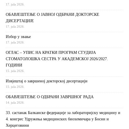
17. jula 2026.
ОБАВЈЕШТЕЊЕ О ЈАВНОЈ ОДБРАНИ ДОКТОРСКЕ
ДИСЕРТАЦИЈЕ
17. jula 2026.
Избор у звање
17. jula 2026.
ОГЛАС – УПИС НА КРАТКИ ПРОГРАМ СТУДИЈА
СТОМАТОЛОШКА СЕСТРА У АКАДЕМСКОЈ 2026/2027.
ГОДИНИ
15. jula 2026.
Извjeштaj o зaвршeнoj дoктoрскoj дисeртaциjи
15. jula 2026.
ОБАВЈЕШТЕЊЕ О ОДБРАНИ ЗАВРШНОГ РАДА
14. jula 2026.
33. састанак Балканске федерације за лабораторијску медицину и
4. конгрес Удружења медицинских биохемичара у Босни и
Херцеговини