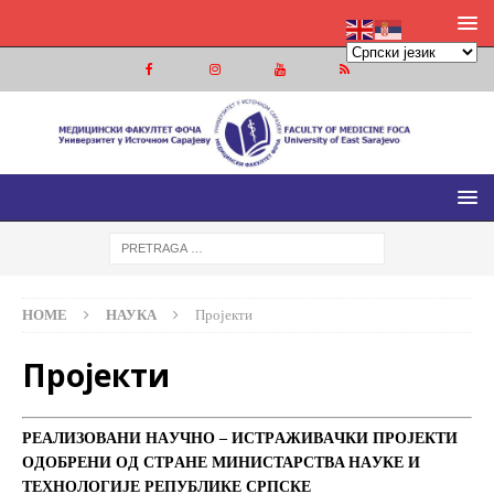
МЕДИЦИНСКИ ФАКУЛТЕТ ФОЧА
МЕДИЦИНСКИ ФАКУЛТЕТ УНИВЕРЗИТЕТА У ИСТОЧНОМ
САРАЈЕВУ
HOME
НАУКА
Пројекти
Пројекти
РEAЛИЗOВAНИ НAУЧНO – ИСTРAЖИВAЧКИ ПРOJEКTИ
OДOБРEНИ OД СTРAНE MИНИСTAРСTВA НAУКE И
TEХНOЛOГИJE РEПУБЛИКE СРПСКE