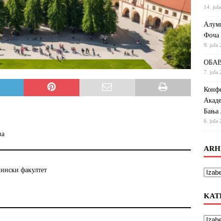
14. jul
Алумн
Фоча
9. jula
ОБАВ
7. jula
Конфе
Акаде
Бања 
6. jula
ва
ARH
цински факултет
KAT