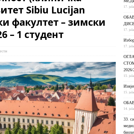
МЕД
итет Sibiu Lucijan
17. jul
С НА КРАТКИ ПРОГРАМ СТУДИЈА СТОМАТОЛОШКА СЕСТРА У
ОБАВ
ки факултет – зимски
ДИНИ
ВИЈЕСТИ
ДИС
ршeнoj дoктoрскoj дисeртaциjи
ОБАВЈЕШТЕЊА
6 – 1 студент
17. jul
РАНГ ЛИСТА, ПРВИ УПИСНИ РОК ДРУГИ ЦИКЛУС СТУДИЈА –
Избор
17. jul
И РЕХАБИЛИТАЦИЈА
ОБАВЈЕШТЕЊА
ести
ОГЛА
СТО
2026
15. jul
Извje
15. jul
ОБАВ
14. jul
33. с
медиц
биохе