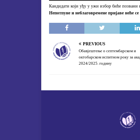
Кандидати који уђу у ужи избор биће позвани 
Непотпуне и неблаговремене пријаве неће се
PREVIOUS
Обавјештење о септембарском и
октобарском испитном року за ак
2024/2025. годину