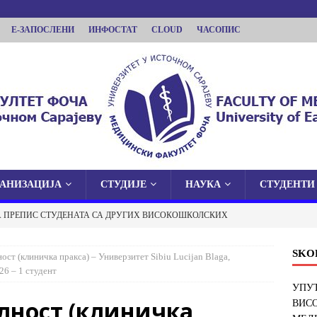
Е-ЗАПОСЛЕНИ
ИНФОСТАТ
CLOUD
ЧАСОПИС
ГАНИЗАЦИЈА
СТУДИЈЕ
НАУКА
СТУДЕНТИ
КУЛТЕТ ФОЧА
А ПРЕПИС СТУДЕНАТА СА ДРУГИХ ВИСОКОШКОЛСКИХ
 У ИСТОЧНОМ САРАЈЕВУ
И ФАКУЛТЕТ У ФОЧИ
ОБАВЈЕШТЕЊА
SKO
ст (клиничка пракса) – Универзитет Sibiu Lucijan Blaga,
 О ЈАВНОЈ ОДБРАНИ ДОКТОРСКЕ ДИСЕРТАЦИЈЕ
26 – 1 студент
УПУТ
лност (клиничка
ВИС
ОБАВЈЕШТЕЊА