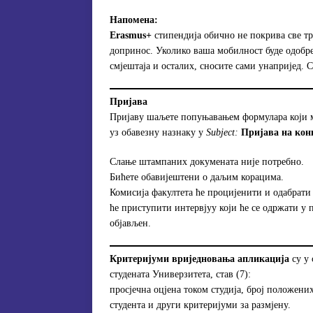
Напомена:
Erasmus+
стипендија обично не покрива све т
допринос. Уколико ваша мобилност буде одобре
смјештаја и осталих, сносите сами унапријед. 
Пријава
Пријаву шаљете попуњавањем формулара који
уз обавезну назнаку у
Subject:
Пријава на конк
Слање штампаних докумената није потребно.
Бићете обавијештени о даљим корацима.
Комисија факултета ће процијенити и одабрати
ће приступити интервјуу који ће се одржати у 
објављен.
Критеријуми вриједновања апликација
су у 
студената Универзитета, став (7):
просјечна оцјена током студија, број положени
студента и други критеријуми за размјену.