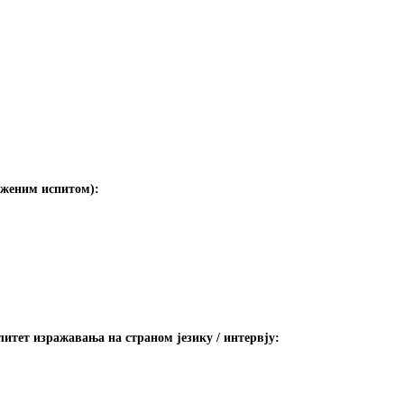
ложеним испитом):
литет изражавања на страном језику / интервју: