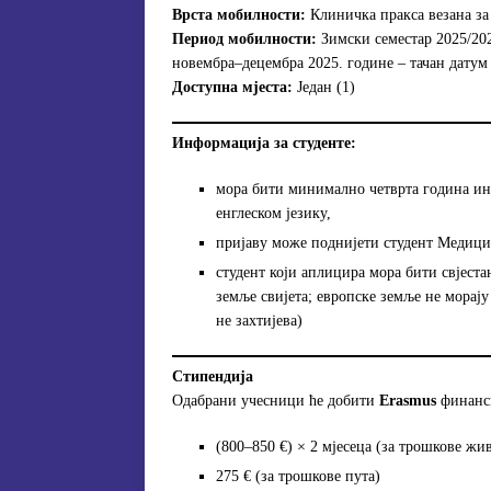
Врста мобилности:
Клиничка пракса везана за
Период мобилности:
Зимски семестар 2025/2026
новембра–децембра 2025. године – тачан датум 
Доступна мјеста:
Један (1)
Информација за студенте:
мора бити минимално четврта година ин
енглеском језику,
пријаву може поднијети студент Медицин
студент који аплицира мора бити свјеста
земље свијета; европске земље не морају
не захтијева)
Стипендија
Одабрани учесници ће добити
Erasmus
финанси
(800–850 €) × 2 мјесеца (за трошкове жи
275 € (за трошкове пута)