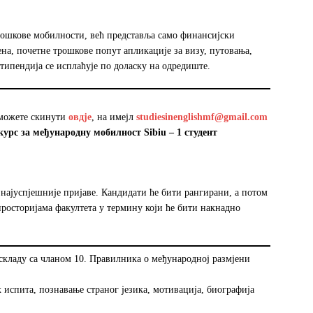
рошкове мобилности, већ представља само финансијски
на, почетне трошкове попут апликације за визу, путовања,
Стипендија се исплаћује по доласку на одредиште.
 можете скинути
овдје
, на имејл
studiesinenglishmf@gmail.com
урс за међународну мобилност Sibiu – 1 студент
 најуспјешније пријаве. Кандидати ће бити рангирани, а потом
просторијама факултета у термину који ће бити накнадно
складу са чланом 10. Правилника о међународној размјени
х испита, познавање страног језика, мотивација, биографија