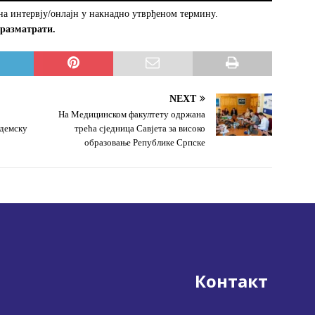
на интервју/онлајн у накнадно утврђеном термину.
 разматрати.
NEXT
На Медицинском факултету одржана
адемску
трећа сједница Савјета за високо
образовање Републике Српске
Контакт