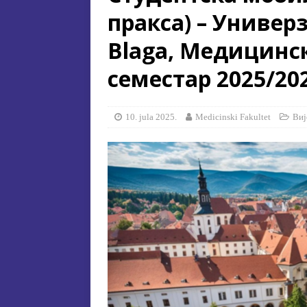
пракса) – Универз
[ 15. jula 2026. ]
ОГЛАС – УПИ
Blaga, Медицинс
АКАДЕМСКОЈ 2026/2027. ГО
[ 15. jula 2026. ]
Извjeштaj o зaв
семестар 2025/202
[ 29. oktobra 2025. ]
КОНАЧНА 
СПЕЦИЈАЛНА ЕДУКАЦИЈА 
10. jula 2025.
Medicinski Fakultet
Виј