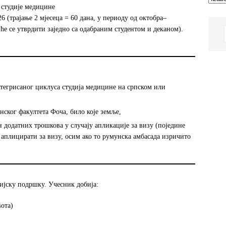
 студије медицине
 (трајање 2 мјесеца = 60 дана, у периоду од октобра–
ће се утврдити заједно са одабраним студентом и деканом).
тегрисаног циклуса студија медицине на српском или
ског факултета Фоча, било које земље,
н додатних трошкова у случају апликације за визу (поједине
 аплицирати за визу, осим ако то румунска амбасада изричито
јску подршку. Учесник добија:
вота)