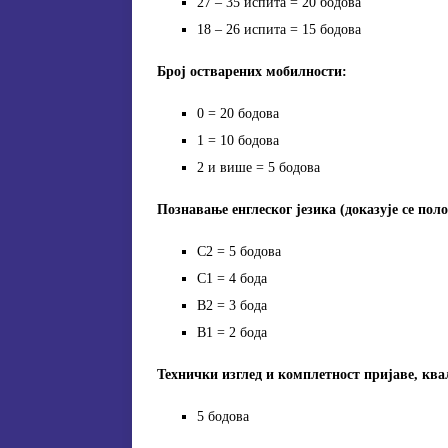
27 – 35 испита = 20 бодова
18 – 26 испита = 15 бодова
Број остварених мобилности:
0 = 20 бодова
1 = 10 бодова
2 и више = 5 бодова
Познавање енглеског језика (доказује се по
C2 = 5 бодова
C1 = 4 бода
B2 = 3 бода
B1 = 2 бода
Технички изглед и комплетност пријаве, ква
5 бодова