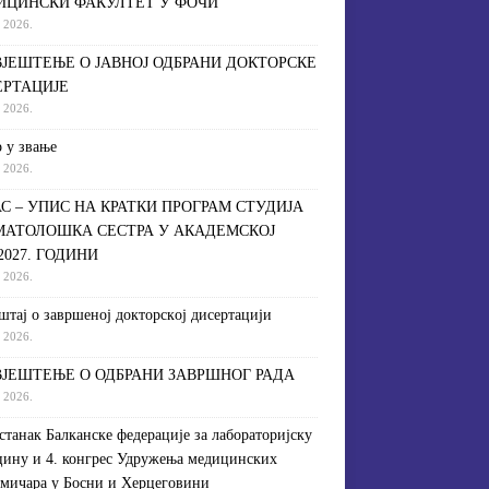
ИЦИНСКИ ФАКУЛТЕТ У ФОЧИ
a 2026.
ЈЕШТЕЊЕ О ЈАВНОЈ ОДБРАНИ ДОКТОРСКЕ
ЕРТАЦИЈЕ
a 2026.
 у звање
a 2026.
С – УПИС НА КРАТКИ ПРОГРАМ СТУДИЈА
МАТОЛОШКА СЕСТРА У АКАДЕМСКОЈ
/2027. ГОДИНИ
a 2026.
штaj o зaвршeнoj дoктoрскoj дисeртaциjи
a 2026.
ЈЕШТЕЊЕ О ОДБРАНИ ЗАВРШНОГ РАДА
a 2026.
астанак Балканске федерације за лабораторијску
ину и 4. конгрес Удружења медицинских
мичара у Босни и Херцеговини