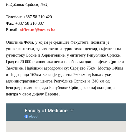
Република Српска, БиХ,
Телефон: +387 58 210 420
Фах: +387 58 210 007
Е-mail:
office-mf@ues.rs.ba
Општина Фоча, у којем је сједиште Факултета, познати је
универзитетски, здравствени и туристички центар, смјештен на
југоистоку Босне и Херцеговине, у ентитету Републике Српске.
Град са 20.000 становника лежи на обалама двије ријеке: Дрине и
Ћехотине. Најближи аеродроми су: Сарајево 75км, Мостар 140км
и Подгорица 163км. Фоча је удаљена 260 км од Бања Луке,
административног центра Републике Српске и 340 км од
Београда, главног града Републике Србије, као најзначајнијег
центра у овом дијелу Европе .