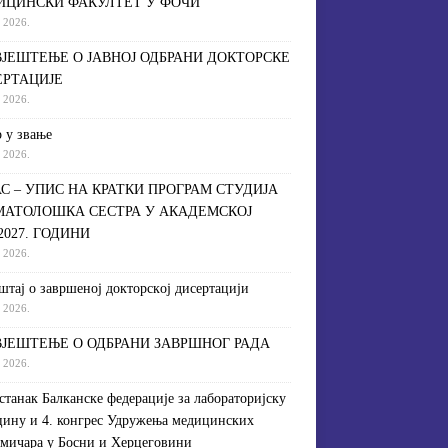
ИЦИНСКИ ФАКУЛТЕТ У ФОЧИ
a 2026.
ЈЕШТЕЊЕ О ЈАВНОЈ ОДБРАНИ ДОКТОРСКЕ
ЕРТАЦИЈЕ
a 2026.
 у звање
a 2026.
С – УПИС НА КРАТКИ ПРОГРАМ СТУДИЈА
МАТОЛОШКА СЕСТРА У АКАДЕМСКОЈ
/2027. ГОДИНИ
a 2026.
штaj o зaвршeнoj дoктoрскoj дисeртaциjи
a 2026.
ЈЕШТЕЊЕ О ОДБРАНИ ЗАВРШНОГ РАДА
a 2026.
астанак Балканске федерације за лабораторијску
ину и 4. конгрес Удружења медицинских
мичара у Босни и Херцеговини