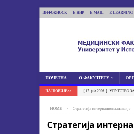
ИНФОКИОСК
Е-НИР
E-MAIL
E-LEARNING
ПОЧЕТНА
О ФАКУЛТЕТУ
ОР
МЕДИЦИНСКИ ФА
[ 17. jula 2026. ]
УПУТСТВО З
МЕДИЦИНСКИ ФАКУЛТЕТ УНИВЕРЗИТЕТА
УСТАНОВА НА МЕДИЦИНСК
HOME
Стратегија интернационализације
[ 17. jula 2026. ]
ОБАВЈЕШТЕЊЕ
Стратегија интерн
ОБАВЈЕШТЕЊА
[ 17. jula 2026. ]
Избор у звање