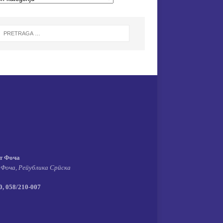
т Фоча
 Фоча, Република Српска
, 058/210-007