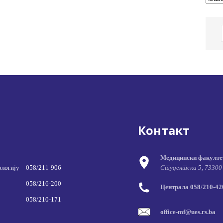
Контакт
Медицински факулте
ологију
058/211-906
Студентска 5, 73300
058/216-200
Централа 058/210-420
058/210-171
office-mf@ues.rs.ba