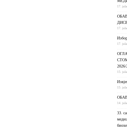
МЕД
17. jul
С НА КРАТКИ ПРОГРАМ СТУДИЈА СТОМАТОЛОШКА СЕСТРА У
ОБАВ
ДИНИ
ВИЈЕСТИ
ДИС
ршeнoj дoктoрскoj дисeртaциjи
ОБАВЈЕШТЕЊА
17. jul
РАНГ ЛИСТА, ПРВИ УПИСНИ РОК ДРУГИ ЦИКЛУС СТУДИЈА –
Избор
17. jul
И РЕХАБИЛИТАЦИЈА
ОБАВЈЕШТЕЊА
ОГЛА
СТО
2026
15. jul
Извje
15. jul
ОБАВ
14. jul
33. с
медиц
биохе