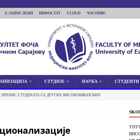
Е-ЗАПОСЛЕНИ
ИНФОСТАТ
CLOUD
ЧАСОПИС
ГАНИЗАЦИЈА
СТУДИЈЕ
НАУКА
СТУДЕНТИ
КУЛТЕТ ФОЧА
А ПРЕПИС СТУДЕНАТА СА ДРУГИХ ВИСОКОШКОЛСКИХ
 У ИСТОЧНОМ САРАЈЕВУ
И ФАКУЛТЕТ У ФОЧИ
ОБАВЈЕШТЕЊА
SKO
 О ЈАВНОЈ ОДБРАНИ ДОКТОРСКЕ ДИСЕРТАЦИЈЕ
ационализације
УПУТ
ВИС
ОБАВЈЕШТЕЊА