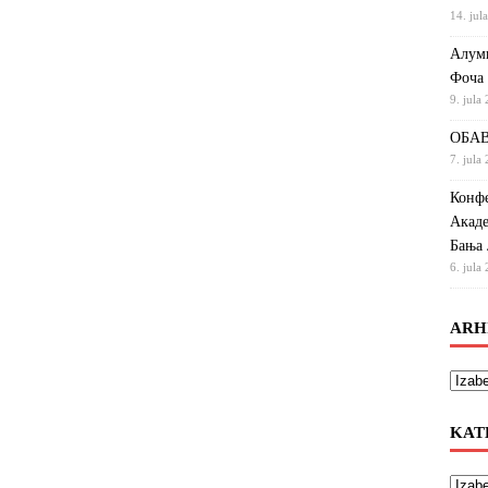
14. jul
Алумн
Фоча
9. jula
ОБАВ
7. jula
Конфе
Акаде
Бања 
6. jula
ARH
KAT