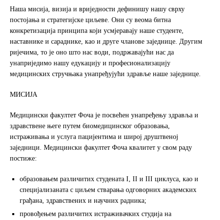
Наша мисија, визија и вриједности дефинишу нашу сврху
постојања и стратегијске циљеве. Они су веома битна
конкретизација принципа који усмјеравају наше студенте,
наставнике и сараднике, као и друге чланове заједнице. Другим
ријечима, то је оно што нас води, подржавајући нас да
унаприједимо нашу едукацију и професионализацију
медицинских стручњака унапређујући здравље наше заједнице.
МИСИЈА
Медицински факултет Фоча је посвећен унапређењу здравља и
здравствене његе путем биомедицинског образовања,
истраживања и услуга пацијентима и широј друштвеној
заједници. Медицински факултет Фоча квалитет у свом раду
постиже:
образовањем различитих студената I, II и III циклуса, као и
специјализаната с циљем стварања одговорних академских
грађана, здравствених и научних радника;
провођењем различитих истраживачких студија на