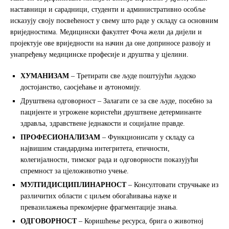
наставници и сарадници, студенти и административно особље
исказују своју посвећеност у свему што раде у складу са основним
вриједностима. Медицински факултет Фоча жели да дијели и
пројектује ове вриједности на начин да оне доприносе развоју и
унапређењу медицинске професије и друштва у цјелини.
ХУМАНИЗАМ
– Третирати све људе поштујући људско
достојанство, саосјећање и аутономију.
Друштвена одговорност – Залагати се за све људе, посебно за
пацијенте и угрожене користећи друштвене детерминанте
здравља, здравствене једнакости и социјалне правде.
ПРОФЕСИОНАЛИЗАМ
– Функционисати у складу са
највишим стандардима интегритета, етичности,
колегијалности, тимског рада и одговорности показујући
спремност за цјеложивотно учење.
МУЛТИДИСЦИПЛИНАРНОСТ
– Консултовати стручњаке из
различитих области с циљем обогаћивања науке и
превазилажења прекомјерне фрагментације знања.
ОДГОВОРНОСТ
– Коришћење ресурса, брига о животној