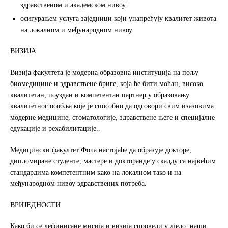
здравственом и академском нивоу:
осигурањем услуга заједници који унапређују квалитет живота
на локалном и међународном нивоу.
ВИЗИЈА
Визија факултета је модерна образовна институција на пољу
биомедицине и здравствене бриге, која ће бити моћан, високо
квалитетан, поуздан и компетентан партнер у образовању
квалитетног особља које је способно да одговори свим изазовима
модерне медицине, стоматологије, здравствене његе и специјалне
едукације и рехабилитације..
Медицински факултет Фоча настојаће да образује докторе,
дипломиране студенте, мастере и докторанде у скалду са највећим
стандардима компетентним како на локалном тако и на
међународном нивоу здравствених потреба.
ВРИЈЕДНОСТИ
Како би се дефинисане мисија и визија спровели у дјело, наши