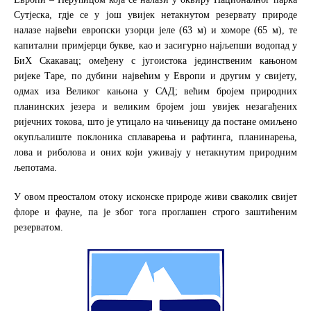
Сутјеска, гдје се у још увијек нетакнутом резервату природе
налазе највећи европски узорци јеле (63 м) и хоморе (65 м), те
капитални примјерци букве, као и засигурно најљепши водопад у
БиХ Скакавац; омеђену с југоистока јединственим кањоном
ријеке Таре, по дубини највећим у Европи и другим у свијету,
одмах иза Великог кањона у САД; већим бројем природних
планинских језера и великим бројем још увијек незагађених
ријечних токова, што је утицало на чињеницу да постане омиљено
окупљалиште поклоника сплаварења и рафтинга, планинарења,
лова и риболова и оних који уживају у нетакнутим природним
љепотама.
У овом преосталом отоку исконске природе живи сваколик свијет
флоре и фауне, па је због тога проглашен строго заштићеним
резерватом.