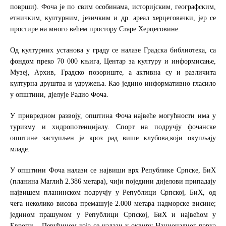
површи). Фоча је по свим особинама, историјским, географским,
етничким, културним, језичким и др. ареал херцеговачки, јер се
простире на много већем простору Старе Херцеговине.
Од културних установа у граду се налазе Градска библиотека, са
фондом преко 70 000 књига, Центар за културу и информисање,
Музеј, Архив, Градско позориште, а активна су и различита
културна друштва и удружења. Као једино информативно гласило
у општини, дјелује Радио Фоча.
У привредном развоју, општина Фоча највеће могућности има у
туризму и хидропотенцијалу. Спорт на подручју фочанске
општине заступљен је кроз рад више клубова,који окупљају
младе.
У општини Фоча налази се највиши врх Републике Српске, БиХ
(планина Маглић 2.386 метара), чији поједини дијелови припадају
највишем планинском подручју у Републици Српској, БиХ, од
чега неколико висова премашује 2.000 метара надморске висине;
једином прашумом у Републици Српској, БиХ и највећом у
Европи – Перућицом која се налази у оквиру Националног парка