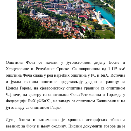
Општина Фоча се налази у југоисточном дијелу Босне и
Херцеговине и Републике Српске. Са површином од 1.115 км²
општина Фоча спада у ред највећих општина у РС и БиХ. Источна
и јужна граница општине представљају уједно и границу са
Црном Гором, на сјевероистоку општина граничи са општином
Чајниче, на сјеверу са општинама Фоча/Устиколина и Горажде у
Федерацији БиХ (ФБиХ), на западу са општином Калиновик и на
југозападу са општином Гацко.
Дуга, богата и занимљива је хроника историјских збивања
везаних за Фочу и њену околину. Писани документи говоре да је