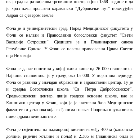
овај град са развијеном трговином постојао још 1368. године и да
је кроз њега пролазио каравански “Дубровачки пут” повезујући
Јадран са сјевером земље.
Фоча је и универзитетски град. Поред Медицинског факултета у
Фочи се налази и Православни богословски факултет “Свети
Василије Острошки”. Сједиште је и Планинарског савеза
Републике Српске. У Фочи се налази православна Црква Светог
оца Николаја.
Фоча је данас општина у којој живи више од 26 000 становника.
Највише становника је у граду, око 15 000. У поратном периоду,
Фоча се развила у значајан образовни и здравствени центар. Ту је
и средња Богословска школа “Св. Петра Дабробосанског”,
Средњошколски центар, двије градске основне школе, као и
Клинички центар у Фочи, који је је наставна база Медицинског
факултета и установа која грађанима горњег Подриња пружа висок
ниво здравствене заштите.
Фоча је смјештена на надморској висини између 400 м (кањонске
долине, ријечне котлине и поља) и 2.386 м (планинска била и