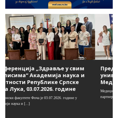
Представници партнерских
универзитета посјетили
Медицински факултет Фоча
Медицински факултет Фоча угостио је представнике
партнерских високошколских установа –
[...]