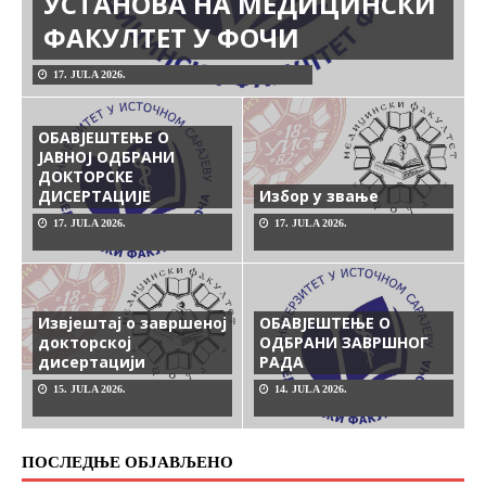
УСТАНОВА НА МЕДИЦИНСКИ
ФАКУЛТЕТ У ФОЧИ
17. JULA 2026.
ОБАВЈЕШТЕЊЕ О
ЈАВНОЈ ОДБРАНИ
ДОКТОРСКЕ
ДИСЕРТАЦИЈЕ
Избор у звање
17. JULA 2026.
17. JULA 2026.
Извjeштaj o зaвршeнoj
ОБАВЈЕШТЕЊЕ О
дoктoрскoj
ОДБРАНИ ЗАВРШНОГ
дисeртaциjи
РАДА
15. JULA 2026.
14. JULA 2026.
ПОСЛЕДЊЕ ОБЈАВЉЕНО