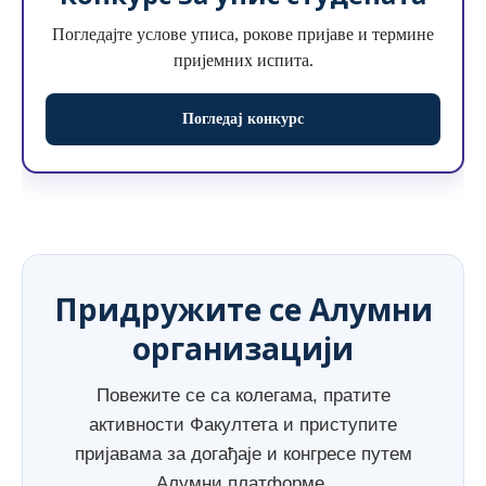
Погледајте услове уписа, рокове пријаве и термине
пријемних испита.
Погледај конкурс
Придружите се Алумни
организацији
Повежите се са колегама, пратите
активности Факултета и приступите
пријавама за догађаје и конгресе путем
Алумни платформе.