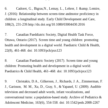
6. Cadoret, G., Bigras,N., Lemay, L., Lehrer, J. &amp; Lemire,
J. (2016): Relationship between screen-time andmotor proficiency in
children: a longitudinal study. Early Child Development and Care,
188(2), 231-239.http://dx.doi.org/10.1080/03004430.2016
7. Canadian Paeddiatric Society, Digital Health Task Force,
Ottawa, Ontario (2017). Screen time and young children: promoting
health and development in a digital world. Paediatric Child & Health,
22(8), 461-468. doi: 10.1093/pch/pxx123
8. Canadian Paediatric Society (2017). Screen time and young
children: Promoting health and development in a digital world.
Paediatrics & Child Health, 461–468. doi: 10.1093/pch/pxx123
9. Christakis, D.A., Gilkerson, J., Richards, J. A., Zimmerman, F.
J., Garisson, M. M., Xu, D., Gray, S., & Yapanel, U. (2009). Audible
television and decreased adult words, infant vocalizations, and
conversational turns: a population-based study. Archive of Pediatrics &
Adolescent Medicine, 163(6), 554-558. doi: 10.1542/peds.2008-2267