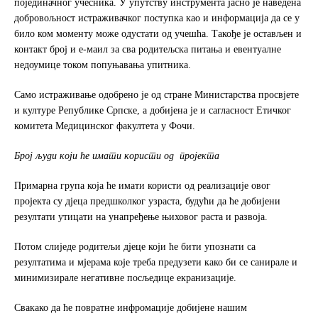
појединачног учесника. У упутству инструмента јасно је наведена
добровољност истраживачког поступка као и информација да се у
било ком моменту може одустати од учешћа. Такође је остављен и
контакт број и е-маил за сва родитељска питања и евентуалне
недоумице током попуњавања упитника.
Само истраживање одобрено је од стране Министарства просвјете
и културе Републике Српске, а добијена је и сагласност Етичког
комитета Медицинског факултета у Фочи.
Број људи који ће имати користи од пројекта
Примарна група која ће имати користи од реализације овог
пројекта су дјеца предшколког узраста, будући да ће добијени
резултати утицати на унапређење њиховог раста и развоја.
Потом слиједе родитељи дјеце који ће бити упознати са
резултатима и мјерама које треба предузети како би се санирале и
минимизирале негативне посљедице екранизације.
Свакако да ће повратне инфромације добијене нашим