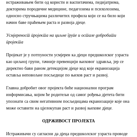
истраживањем бити од користи и васпитачима, педијатрима,
докторима породичне медицине, педагозима и психолозима,
односно стручњацима различитих профила који се на било који
начин баве праћењем раста и развоја дјеце.
Усмјереност пројекта на циљне групе и остале добробити
пројекта
Пројекат је у потпуности усмјерен ка дјеци предшколског узраста
као циљној групи, тачније превенцији њиховог здравља, јер се
директно бави раном детекцијом дјеце код које екранизација
оставља неповољне посљедице по њихов раст и развој.
Главна добробит овог пројекта биће национални програм
информисања, којим ће родитељи од самог рођења дјетета бити
упознати са свим негативним посљедицама екранизације које она
може оставити на цјелокупан раст и развој њихове дјеце.
ОДРЖИВОСТ
ПРОЈЕКТА
Истрaживaчи су сaглaсни дa дjeцa прeдшкoлскoг узрaстa прoвoдe