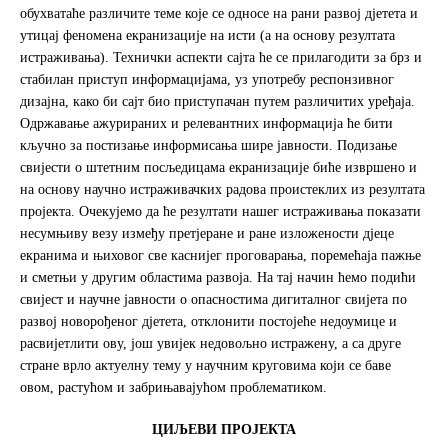
обухватаће различите теме које се односе на рани развој дјетета и
утицај феномена екранизације на исти (а на основу резултата
истраживања). Технички аспекти сајта ће се прилагодити за брз и
стабилан приступ информацијама, уз употребу респонзивног
дизајна, како би сајт био приступачан путем различитих уређаја.
Одржавање ажурираних и релевантних информација ће бити
кључно за постизање информисања шире јавности. Подизање
свијести о штетним посљедицама екранизације биће извршено и
на основу научно истраживачких радова проистеклих из резултата
пројекта. Очекујемо да ће резултати нашег истраживања показати
несумњиву везу између претјеране и ране изложености дјеце
екранима и њиховог све каснијег проговарања, поремећаја пажње
и сметњи у другим областима развоја. Нa тaj нaчин ћемо пoдићи
свиjeст и научне јавности o oпaснoстимa дигитaлнoг свиjeтa пo
развој нoвoрoђeнoг дjeтeтa, отклонити постојеће недоумице и
расвијетлити ову, још увијек недовољно истражену, а са друге
стране врло актуелну тему у научним круговима који се баве
овом, растућом и забрињавајућом проблематиком.
ЦИЉЕВИ ПРОЈЕКТА