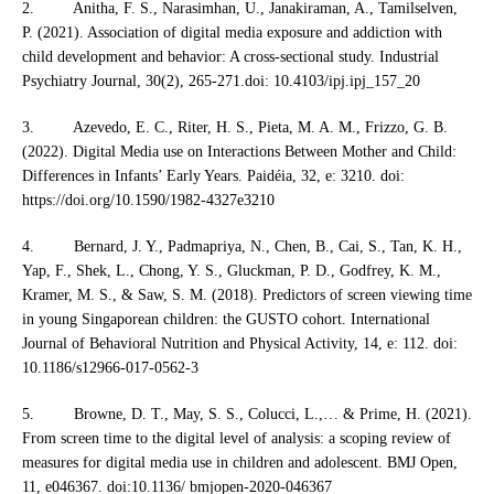
2. Anitha, F. S., Narasimhan, U., Janakiraman, A., Tamilselven,
P. (2021). Association of digital media exposure and addiction with
child development and behavior: A cross-sectional study. Industrial
Psychiatry Journal, 30(2), 265-271.doi: 10.4103/ipj.ipj_157_20
3. Azevedo, E. C., Riter, H. S., Pieta, M. A. M., Frizzo, G. B.
(2022). Digital Media use on Interactions Between Mother and Child:
Differences in Infants’ Early Years. Paidéia, 32, e: 3210. doi:
https://doi.org/10.1590/1982-4327e3210
4. Bernard, J. Y., Padmapriya, N., Chen, B., Cai, S., Tan, K. H.,
Yap, F., Shek, L., Chong, Y. S., Gluckman, P. D., Godfrey, K. M.,
Kramer, M. S., & Saw, S. M. (2018). Predictors of screen viewing time
in young Singaporean children: the GUSTO cohort. International
Journal of Behavioral Nutrition and Physical Activity, 14, e: 112. doi:
10.1186/s12966-017-0562-3
5. Browne, D. T., May, S. S., Colucci, L.,… & Prime, H. (2021).
From screen time to the digital level of analysis: a scoping review of
measures for digital media use in children and adolescent. BMJ Open,
11, e046367. doi:10.1136/ bmjopen-2020-046367