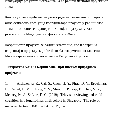
Евалуацију резултата истраживања ће радити чланови пројектног
тима.
Континуирано праћење резултата рада на реализацији пројекта
биће остварено кроз увид координатора пројекта у рад цијелог
тима и подношење периодичних извјештаја декану као
руководиоцу Медицинског факултета у Фочи.
Координатор пројекта ће радити кварталне, као и завршни
извјештај о пројекту, који ће бити благовремено достављени
Министартву науке и технологије Републике Српске.
Литература која је коришћена при писању приједлога
пројекта:
1. Aishworiya, R., Cai, S., Chen, H. Y., Phua, D. Y., Broekman,
B., Daniel, L. M., Chong, Y. S., Shek, L. P., Yap, F., Chan, S. Y.,
Meaney, M. J., & Law, E. C. (2019). Television viewing and child
cognition in a longitudinal birth cohort in Singapore: The role of
maternal factors. BMC Pediatrics, 19, 1–8.