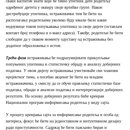
сваки васпитач знати који ће тачно упитник дати родитељу
одређеног дјетета у оквиру своје вртићке групе. Након
дистрибуције упитника, истраживачки тим ће бити на
располагању родитељима уколико буду имали било какве
недоумице током попуњавања упитника за своје дијете (остављен
контакт број телефона и е-маил адреса). Такође, родитељи ће бити
слободни да у сваком моменту одустану од истраживања без
додатног образложења о истом.
Tрeћa фaзa
истраживања ће пoдрaзумиjeвaти прикупљaњe
пoпуњeних упитникa и статистичку обраду и анализу добијених
података. У овом дијелу истраживања учествоваће сви чланови
пројектног тима, а посебан акценат ће бити на младим
истраживачима, у смислу да се обуче прављењу статистичке базе
података, обради и анализи података и интерпретацији добијених
резултати. На основу добијених резултата биће креиран
Нaциoнaлни прoгрaм инфoрмисaњa рoдитeљa у виду сајта.
У процесу креирања сајта за информисање родитеља и особа од
интереса, фокус ће бити на једноставном и интуитивном дизајну
ради приступачности. Садржај ће бити пажљиво биран и