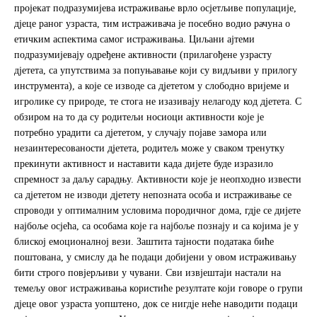
пројекат подразумијева истраживање врло осјетљиве популације,
дјеце раног узраста, тим истраживача је посебно водио рачуна о
етичким аспектима самог истраживања. Циљани ајтеми
подразумијевају одређене активности (прилагођене узрасту
дјетета, са упутствима за попуњавање који су видљиви у прилогу
инструмента), а које се изводе са дјететом у слободно вријеме и
игролике су природе, те стога не изазивају нелагоду код дјетета. С
обзиром на то да су родитељи носиоци активности које је
потребно урадити са дјететом, у случају појаве замора или
незаинтересованости дјетета, родитељ може у сваком тренутку
прекинути активност и наставити када дијете буде изразило
спремност за даљу сарадњу. Активности које је неопходно извести
са дјететом не изводи дјетету непозната особа и истраживање се
спроводи у оптималним условима породичног дома, гдје се дијете
најбоље осјећа, са особама које га најбоље познају и са којима је у
блиској емоционалној вези. Заштита тајности података биће
поштована, у смислу да ће подаци добијени у овом истраживању
бити строго повјерљиви у чувани. Сви извјештаји настали на
темељу овог истраживања користиће резултате који говоре о групи
дјеце овог узраста уопштено, док се нигдје неће наводити подаци