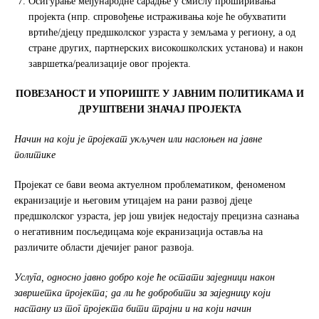
Осигурање међународне сарадње у смислу проширивања
пројекта (нпр. спровођење истраживања које ће обухватити
вртиће/дјецу предшколског узраста у земљама у региону, а од
стране других, партнерских високошколских установа) и након
завршетка/реализације овог пројекта.
ПОВЕЗАНОСТ И УПОРИШТЕ У ЈАВНИМ ПОЛИТИКАМА И
ДРУШТВЕНИ ЗНАЧАЈ ПРОЈЕКТА
Начин на који је пројекат укључен или наслоњен на јавне
политике
Пројекат се бави веома актуелном проблематиком, феноменом
екранизације и његовим утицајем на рани развој дјеце
предшколског узраста, јер још увијек недостају прецизна сазнања
о негативним посљедицама које екранизација оставља на
различите области дјечијег раног развоја.
У
слуга, односно јавно добро које ће остати заједници након
завршетка пројекта; да ли ће добробити за заједницу који
настану из тог пројекта бити трајни и на који начин