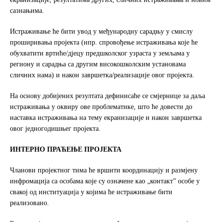
сазнањима.
Истраживање ће бити увод у међународну сарадњу у смислу
проширивања пројекта (нпр. спровођење истраживања које ће
обухватити вртиће/дјецу предшколског узраста у земљама у
региону и сарадња са другим високошколским установама
сличних нама) и након завршетка/реализације овог пројекта.
На основу добијених резултата дефинисаће се смјернице за даља
истраживања у оквиру ове проблематике, што ће довести до
наставка истраживања на тему екранизације и након завршетка
овог једногодишњег пројекта.
ИНТЕРНО ПРАЋЕЊЕ ПРОЈЕКТА
Чланови пројектног тима ће вршити координацију и размјену
инфромација са особама које су означене као „контакт” особе у
свакој од институација у којима ће истраживање бити
реализовано.