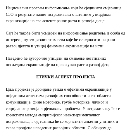
Национални програм информисања који ће сјединити смјернице
СЗО и резултате нашег истраживања о штетним утицајима
екранизације на све аспекте раног раста и развоја дјеце.
Сајт ће такође бити усмјерен на информисање родитеља и особа од
интереса, путем различитих тема које ће се односити на рани
развој дјетета и утицај феномена екранизације на исти.
Наведено ће дугорочно утицати на смањење негативних
посљедица екранизације на цјелокупан раст и развој дјеце
ЕТИЧКИ АСПЕКТ ПРОЈЕКТА
Циљ пројекта је добијање увида о ефектима екранизације у
појединим аспектима развојних способности и то: области
комуникације, фине моторике, грубе моторике, личног и
социјалног развоја и рјешавања проблема. У истраживању ће се
користити метода емприријског неексперименталног
истраживања, а од техника ће се користити анкетни упитник и
скала процјене наведених развојних области. С обзиром да