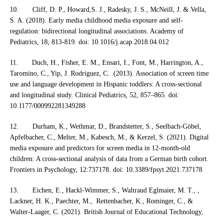
10. Cliff, D. P., Howard,S. J., Radesky, J. S., McNeill, J. & Vella,
S. A. (2018). Early media childhood media exposure and self-
regulation: bidirectional longitudinal associations. Academy of
Pediatrics, 18, 813-819. doi: 10.1016/j.acap.2018.04.012
11. Duch, H., Fisher, E. M., Ensari, I., Font, M., Harrington, A.,
Taromino, C., Yip, J. Rodriguez, C. (2013). Association of screen time
use and language development in Hispanic toddlers: A cross-sectional
and longitudinal study. Clinical Pediatrics, 52, 857–865. doi:
10.1177/000992281349288
12. Durham, K., Wethmar, D., Brandstetter, S., Seelbach-Göbel,
Apfelbacher, C., Melter, M., Kabesch, M., & Kerzel, S. (2021). Digital
media exposure and predictors for screen media in 12-month-old
children: A cross-sectional analysis of data from a German birth cohort.
Frontiers in Psychology, 12:737178. doi: 10.3389/fpsyt.2021.737178
13. Eichen, E., Hackl-Wimmer, S., Waltraud Eglmaier, M. T., ,
Lackner, H. K., Paechter, M., Rettenbacher, K., Rominger, C., &
Walter-Laager, C. (2021). British Journal of Educational Technology,