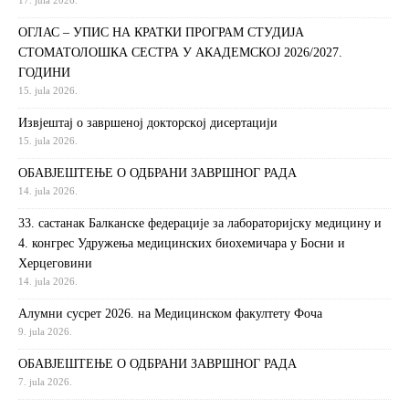
ОГЛАС – УПИС НА КРАТКИ ПРОГРАМ СТУДИЈА
СТОМАТОЛОШКА СЕСТРА У АКАДЕМСКОЈ 2026/2027.
ГОДИНИ
15. jula 2026.
Извjeштaj o зaвршeнoj дoктoрскoj дисeртaциjи
15. jula 2026.
ОБАВЈЕШТЕЊЕ О ОДБРАНИ ЗАВРШНОГ РАДА
14. jula 2026.
33. састанак Балканске федерације за лабораторијску медицину и
4. конгрес Удружења медицинских биохемичара у Босни и
Херцеговини
14. jula 2026.
Алумни сусрет 2026. на Медицинском факултету Фоча
9. jula 2026.
ОБАВЈЕШТЕЊЕ О ОДБРАНИ ЗАВРШНОГ РАДА
7. jula 2026.