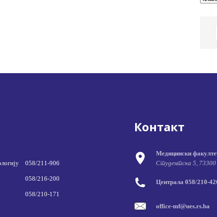
Контакт
Медицински факулте
ологију
058/211-906
Студентска 5, 73300
058/216-200
Централа 058/210-420
058/210-171
office-mf@ues.rs.ba