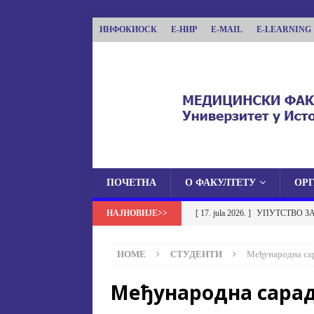
ИНФОКИОСК
Е-НИР
E-MAIL
E-LEARNING
ПОЧЕТНА
О ФАКУЛТЕТУ
ОР
МЕДИЦИНСКИ ФА
[ 17. jula 2026. ]
УПУТСТВО З
МЕДИЦИНСКИ ФАКУЛТЕТ УНИВЕРЗИТЕТА
УСТАНОВА НА МЕДИЦИНСК
HOME
СТУДЕНТИ
Међународна са
[ 17. jula 2026. ]
ОБАВЈЕШТЕЊЕ
Међународна сара
ОБАВЈЕШТЕЊА
[ 17. jula 2026. ]
Избор у звање