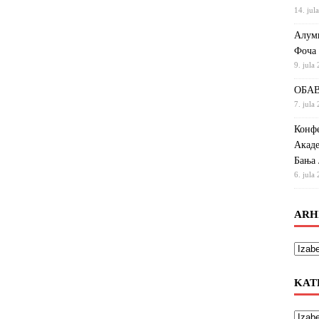
14. jul
Алумн
Фоча
9. jula
ОБАВ
7. jula
Конфе
Акаде
Бања 
6. jula
ARH
KAT