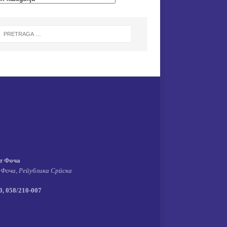
т Фоча
 Фоча, Република Српска
, 058/210-007