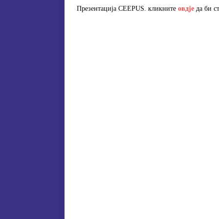
Презентација CEEPUS. кликните
овдје
да би ст
[ 15. jula 2026. ]
ОГЛАС – УПИ
АКАДЕМСКОЈ 2026/2027. ГО
[ 15. jula 2026. ]
Извjeштaj o зaв
[ 29. oktobra 2025. ]
КОНАЧНА 
СПЕЦИЈАЛНА ЕДУКАЦИЈА 