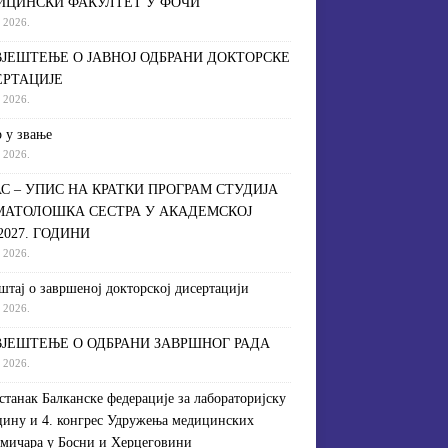
ИЦИНСКИ ФАКУЛТЕТ У ФОЧИ
a 2026.
ЈЕШТЕЊЕ О ЈАВНОЈ ОДБРАНИ ДОКТОРСКЕ
ЕРТАЦИЈЕ
a 2026.
 у звање
a 2026.
С – УПИС НА КРАТКИ ПРОГРАМ СТУДИЈА
МАТОЛОШКА СЕСТРА У АКАДЕМСКОЈ
/2027. ГОДИНИ
a 2026.
штaj o зaвршeнoj дoктoрскoj дисeртaциjи
a 2026.
ЈЕШТЕЊЕ О ОДБРАНИ ЗАВРШНОГ РАДА
a 2026.
астанак Балканске федерације за лабораторијску
ину и 4. конгрес Удружења медицинских
мичара у Босни и Херцеговини