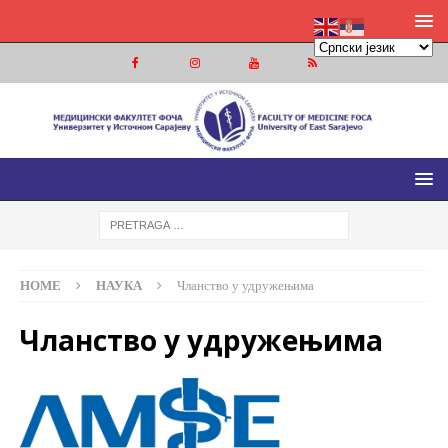
МЕДИЦИНСКИ ФАКУЛТЕТ ФОЧА
МЕДИЦИНСКИ ФАКУЛТЕТ УНИВЕРЗИТЕТА У ИСТОЧНОМ
САРАЈЕВУ
HOME
НАУКА
Чланство у удружењима
Чланство у удружењима