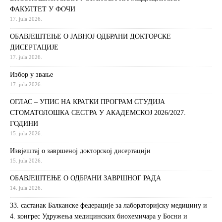
ФАКУЛТЕТ У ФОЧИ
17. jula 2026.
ОБАВЈЕШТЕЊЕ О ЈАВНОЈ ОДБРАНИ ДОКТОРСКЕ
ДИСЕРТАЦИЈЕ
17. jula 2026.
Избор у звање
17. jula 2026.
ОГЛАС – УПИС НА КРАТКИ ПРОГРАМ СТУДИЈА
СТОМАТОЛОШКА СЕСТРА У АКАДЕМСКОЈ 2026/2027.
ГОДИНИ
15. jula 2026.
Извjeштaj o зaвршeнoj дoктoрскoj дисeртaциjи
15. jula 2026.
ОБАВЈЕШТЕЊЕ О ОДБРАНИ ЗАВРШНОГ РАДА
14. jula 2026.
33. састанак Балканске федерације за лабораторијску медицину и
4. конгрес Удружења медицинских биохемичара у Босни и