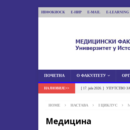
ИНФОКИОСК
Е-НИР
E-MAIL
E-LEARNING
ПОЧЕТНА
О ФАКУЛТЕТУ
ОР
МЕДИЦИНСКИ ФА
[ 17. jula 2026. ]
УПУТСТВО З
МЕДИЦИНСКИ ФАКУЛТЕТ УНИВЕРЗИТЕТА
УСТАНОВА НА МЕДИЦИНСК
HOME
НАСТАВА
I ЦИКЛУС
М
[ 17. jula 2026. ]
ОБАВЈЕШТЕЊЕ
Медицина
ОБАВЈЕШТЕЊА
[ 17. jula 2026. ]
Избор у звање