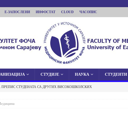
Е-ЗАПОСЛЕНИ
ИНФОСТАТ
CLOUD
ЧАСОПИС
ГАНИЗАЦИЈА
СТУДИЈЕ
НАУКА
СТУДЕНТИ
КУЛТЕТ ФОЧА
А ПРЕПИС СТУДЕНАТА СА ДРУГИХ ВИСОКОШКОЛСКИХ
 У ИСТОЧНОМ САРАЈЕВУ
И ФАКУЛТЕТ У ФОЧИ
ОБАВЈЕШТЕЊА
едицина
 О ЈАВНОЈ ОДБРАНИ ДОКТОРСКЕ ДИСЕРТАЦИЈЕ
ОБАВЈЕШТЕЊА