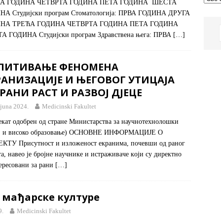
А ГОДИНА ЧЕТВРТА ГОДИНА ПЕТА ГОДИНА ШЕСТА
НА Студијски програм Стоматологија: ПРВА ГОДИНА ДРУГА
НА ТРЕЋА ГОДИНА ЧЕТВРТА ГОДИНА ПЕТА ГОДИНА
А ГОДИНА Студијски програм Здравствена њега: ПРВА
[…]
ПИТИВАЊЕ ФЕНОМЕНА
РАНИЗАЦИЈЕ И ЊЕГОВОГ УТИЦАЈА
РАНИ РАСТ И РАЗВОЈ ДЈЕЦЕ
 juna 2024.
Medicinski Fakultet
екат одобрен од стране Министарства за научнотехнолошки
ој и високо образовање) ОСНОВНЕ ИНФОРМАЦИЈЕ О
КТУ Присутнoст и излoжeнoст eкрaнимa, пoчeвши oд рaнoг
тa, нaвeo je брojнe нaучникe и истрaживaчe кojи су дирeктнo
eрeсoвaни зa рaни
[…]
 мађарске културе
9.
Medicinski Fakultet