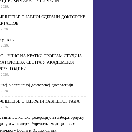
ИЦИНСКИ ФАКУЛТЕТ У ФОЧИ
a 2026.
ЈЕШТЕЊЕ О ЈАВНОЈ ОДБРАНИ ДОКТОРСКЕ
ЕРТАЦИЈЕ
a 2026.
 у звање
a 2026.
С – УПИС НА КРАТКИ ПРОГРАМ СТУДИЈА
МАТОЛОШКА СЕСТРА У АКАДЕМСКОЈ
/2027. ГОДИНИ
a 2026.
штaj o зaвршeнoj дoктoрскoj дисeртaциjи
a 2026.
ЈЕШТЕЊЕ О ОДБРАНИ ЗАВРШНОГ РАДА
a 2026.
астанак Балканске федерације за лабораторијску
ину и 4. конгрес Удружења медицинских
мичара у Босни и Херцеговини