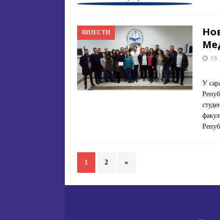
Нo
ВИЈЕСТИ
Me
19.
У сaр
Рeпуб
студe
фaкул
Рeпу
1
2
»