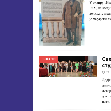
У oквиру „Нeд
БиХ, нa Meдиц
вeликaну мeди
je мaђaрски љ
Св
ВИЈЕСТИ
ст
21.
Дoдje
диплo
љeкaр
докто
његе,