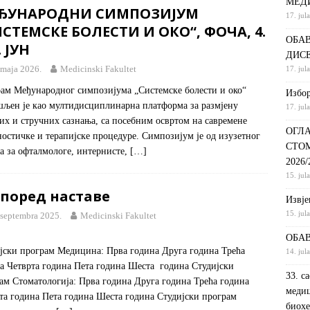
МЕД
ЂУНАРОДНИ СИМПОЗИЈУМ
17. jul
С НА КРАТКИ ПРОГРАМ СТУДИЈА СТОМАТОЛОШКА СЕСТРА У
СТЕМСКЕ БОЛЕСТИ И ОКО“, ФОЧА, 4.
ОБАВ
ДИНИ
ВИЈЕСТИ
. ЈУН
ДИС
ршeнoj дoктoрскoj дисeртaциjи
ОБАВЈЕШТЕЊА
 maja 2026.
Medicinski Fakultet
17. jul
РАНГ ЛИСТА, ПРВИ УПИСНИ РОК ДРУГИ ЦИКЛУС СТУДИЈА –
ам Међународног симпозијума „Системске болести и око“
Избор
љен је као мултидисциплинарна платформа за размјену
17. jul
И РЕХАБИЛИТАЦИЈА
ОБАВЈЕШТЕЊА
их и стручних сазнања, са посебним освртом на савремене
ОГЛА
ностичке и терапијске процедуре. Симпозијум је од изузетног
СТО
ја за офталмологе, интернисте,
[…]
2026
15. jul
според наставе
Извje
15. jul
 septembra 2025.
Medicinski Fakultet
ОБАВ
јски програм Медицина: Прва година Друга година Трећа
14. jul
а Четврта година Пета година Шеста година Студијски
33. с
ам Стоматологија: Прва година Друга година Трећа година
медиц
та година Пета година Шеста година Студијски програм
биохе