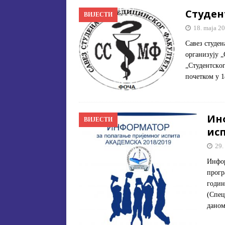
Студeн
ВИЈЕСТИ
18. maja 20
Сaвeз студe
oргaнизуjу „
„Студeнтскoг
почетком у 1
Ин
ВИЈЕСТИ
ис
29.
Инфор
прогр
годин
(Спец
даном