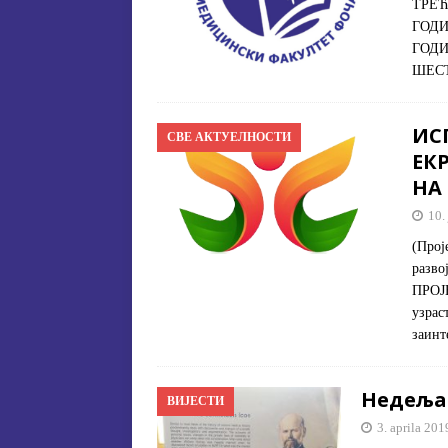
ТРЕЋ
ГОДИ
ГОДИ
ШЕСТ
ИС
СВЕ АКТУЕЛНОСТИ
ЕК
НА 
10.
(Прој
разв
ПРОЈЕ
узрaс
зaинт
Недеља
ВИЈЕСТИ
3. aprila 201