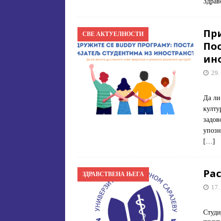
Здрав
Пр
СВЕ АКТУЕЛНОСТИ
По
ин
29.
Да ли
култу
задов
упозн
[…]
Ра
ЗДРАВСТВЕНА ЊЕГА
17.
Студ