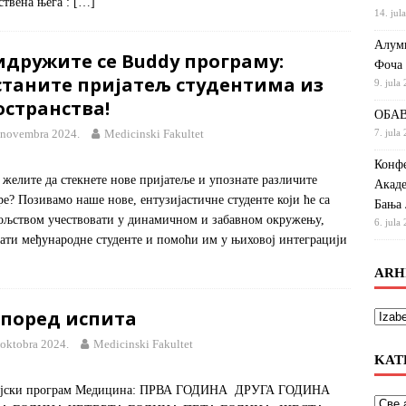
ствена њега :
[…]
14. jul
Алумн
идружите се Buddy програму:
Фоча
станите пријатељ студентима из
9. jula
остранства!
ОБАВ
 novembra 2024.
Medicinski Fakultet
7. jula
Конфе
 желите да стекнете нове пријатеље и упознате различите
Акаде
ре? Позивамо наше нове, ентузијастичне студенте који ће са
Бања 
ољством учествовати у динамичном и забавном окружењу,
6. jula
ати међународне студенте и помоћи им у њиховој интеграцији
ARH
според испита
 oktobra 2024.
Medicinski Fakultet
KAT
ијски програм Медицина: ПРВА ГОДИНА ДРУГА ГОДИНА