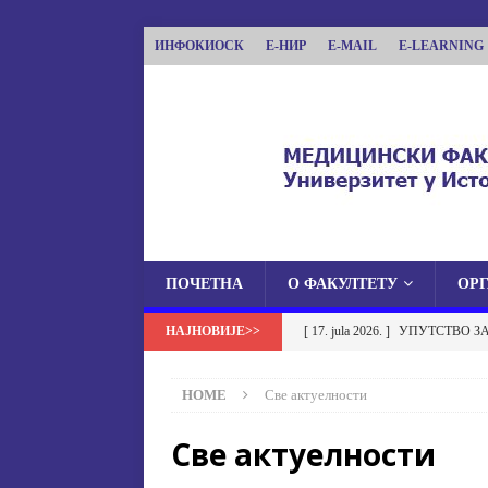
ИНФОКИОСК
Е-НИР
E-MAIL
E-LEARNING
ПОЧЕТНА
О ФАКУЛТЕТУ
ОР
МЕДИЦИНСКИ ФА
[ 17. jula 2026. ]
УПУТСТВО З
МЕДИЦИНСКИ ФАКУЛТЕТ УНИВЕРЗИТЕТА
УСТАНОВА НА МЕДИЦИНСК
HOME
Све актуелности
[ 17. jula 2026. ]
ОБАВЈЕШТЕЊЕ
Све актуелности
ОБАВЈЕШТЕЊА
[ 17. jula 2026. ]
Избор у звање