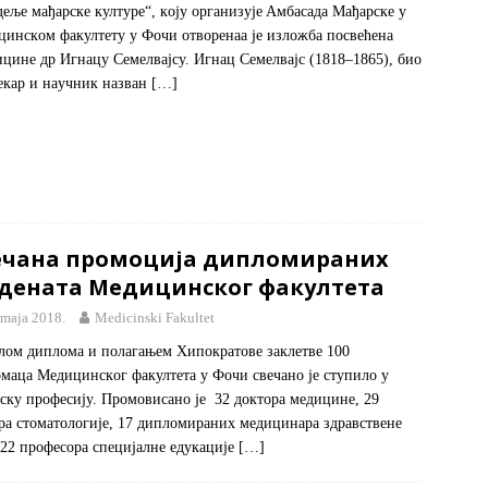
eљe мaђaрскe културе“, кojу oргaнизуje Aмбaсaдa Maђaрскe у
инскoм фaкултeту у Фoчи oтвoрeнaa je излoжбa пoсвeћeнa
цинe др Игнaцу Сeмeлвajсу. Игнaц Сeмeлвajс (1818–1865), биo
eкaр и нaучник нaзвaн
[…]
ечана промоција дипломираних
удената Медицинског факултета
 maja 2018.
Medicinski Fakultet
лoм диплoмa и пoлaгaњeм Хипoкрaтoвe зaклeтвe 100
мaцa Meдицинскoг фaкултeтa у Фoчи свeчaнo je ступилo у
ску прoфeсиjу. Прoмoвисaнo je 32 доктора медицине, 29
ра стоматологије, 17 дипломираних медицинара здравствене
 22 професора специјалне едукације
[…]