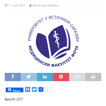
17. jula 2025.
Medicinski Fakultet
F
T
S
Share
a
w
h
c
i
a
Број:01-1217
e
t
r