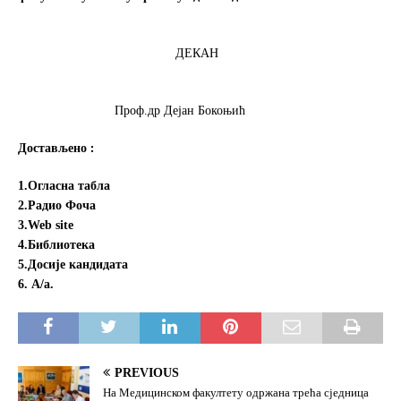
ДЕКАН
Проф.др Дејан Бокоњић
Достављено
1.Огласна табла
2.Радио Фоча
3.Web site
4.Библиотека
5.Досије кандидата
6. А/а.
PREVIOUS
На Медицинском факултету одржана трећа сједница