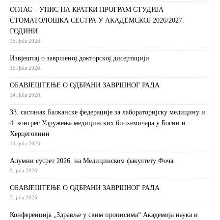
ОГЛАС – УПИС НА КРАТКИ ПРОГРАМ СТУДИЈА
СТОМАТОЛОШКА СЕСТРА У АКАДЕМСКОЈ 2026/2027.
ГОДИНИ
15. jula 2026.
Извjeштaj o зaвршeнoj дoктoрскoj дисeртaциjи
15. jula 2026.
ОБАВЈЕШТЕЊЕ О ОДБРАНИ ЗАВРШНОГ РАДА
14. jula 2026.
33. састанак Балканске федерације за лабораторијску медицину и
4. конгрес Удружења медицинских биохемичара у Босни и
Херцеговини
14. jula 2026.
Алумни сусрет 2026. на Медицинском факултету Фоча
9. jula 2026.
ОБАВЈЕШТЕЊЕ О ОДБРАНИ ЗАВРШНОГ РАДА
7. jula 2026.
Конференција „Здравље у свим прописима“ Академија наука и