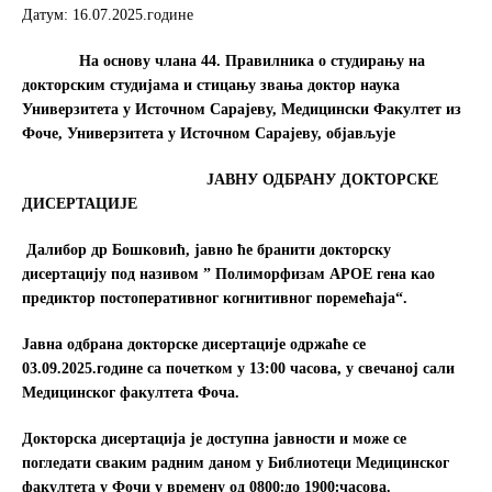
b
t
e
Датум: 16.07.2025.године
o
e
o
r
На основу члана 44.
Правилника о студирању на
k
докторским студијама и стицању звања доктор наука
Универзитета у Источном Сарајеву, Медицински Факултет из
Фоче, Универзитета у Источном Сарајеву, објављује
ЈАВНУ ОДБРАНУ ДОКТОРСКЕ
ДИСЕРТАЦИЈЕ
Далибор
др
Бошковић
, јавно ће бранити докторску
дисертацију под називом ” Полиморфизам
APOE
гена као
предиктор постоперативног когнитивног поремећаја
“.
Јавна одбрана докторске дисертације одржаће се
03.09.2025.године са почетком у 13:00 часова, у свечаној сали
Медицинског факултета Фоча.
Докторска дисертација је доступна јавности и може се
погледати сваким радним даном у Библиотеци Медицинског
факултета у Фочи у времену од 08
00 до 19
00 часова.