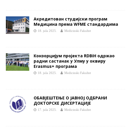
Акредитован студијски програм
Медицина према WFME стандардима
18. jula 2025.
Medicinski Fakultet
Конзорцијум пројекта RDBiH одржао
радни састанак у Улму у оквиру
Erasmus+ програма
18. jula 2025.
Medicinski Fakultet
ОБАВЈЕШТЕЊЕ О ЈАВНОЈ ОДБРАНИ
ДОКТОРСКЕ ДИСЕРТАЦИЈЕ
17. jula 2025.
Medicinski Fakultet