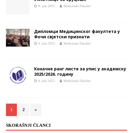
8. jula 2025.
Medicinski Fakultet
Дипломци Медицинског факултета у
Фочи свјетски признати
4. jula 2025.
Medicinski Fakultet
Коначне ранг листе за упис у академску
2025/2026. годину
4. jula 2025.
Medicinski Fakultet
1
2
»
SKORAŠNJI ČLANCI