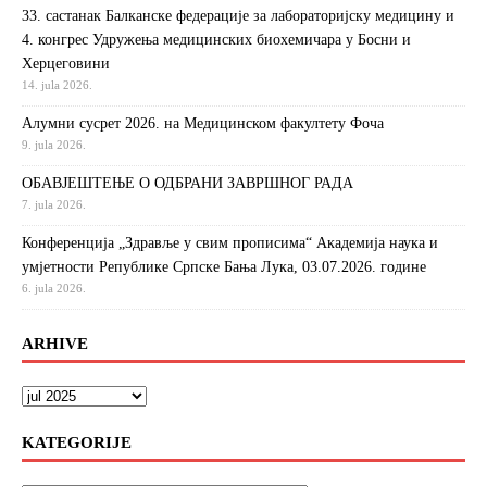
33. састанак Балканске федерације за лабораторијску медицину и
4. конгрес Удружења медицинских биохемичара у Босни и
Херцеговини
14. jula 2026.
Алумни сусрет 2026. на Медицинском факултету Фоча
9. jula 2026.
ОБАВЈЕШТЕЊЕ О ОДБРАНИ ЗАВРШНОГ РАДА
7. jula 2026.
Конференција „Здравље у свим прописима“ Академија наука и
умјетности Републике Српске Бања Лука, 03.07.2026. године
6. jula 2026.
ARHIVE
KATEGORIJE