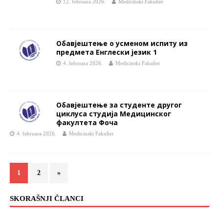
12. februara 2026.
Medicinski Fakultet
Обавјештење о усменом испиту из
предмета Енглески језик 1
4. februara 2026.
Medicinski Fakultet
Обавјештење за студенте другог
циклуса студија Медицинског
факултета Фоча
4. februara 2026.
Medicinski Fakultet
1
2
»
SKORAŠNJI ČLANCI