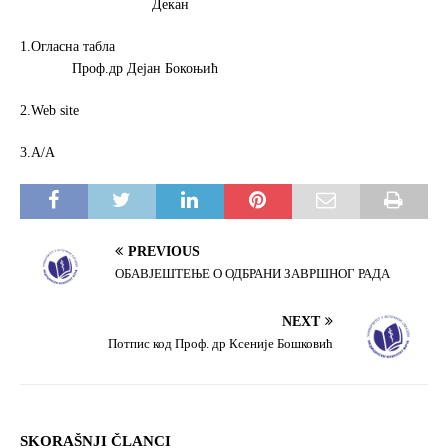
Декан
1.Огласна табла
Проф.др Дејан Бокоњић
2.Web site
3.А/А
PREVIOUS
ОБАВЈЕШТЕЊЕ О ОДБРАНИ ЗАВРШНОГ РАДА
NEXT
Потпис код Проф. др Ксеније Бошковић
SKORAŠNJI ČLANCI