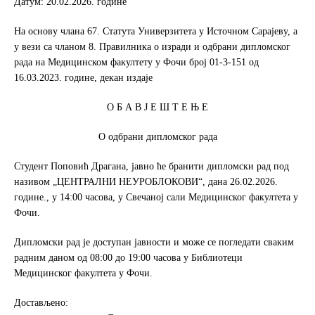
Датум: 20.02.2026. године
o
e
o
r
На основу члана 67. Статута Универзитета у Источном Сарајеву, а
k
у вези са чланом 8. Правилника о изради и одбрани дипломског
рада на Медицинском факултету у Фочи број 01-3-151 од
16.03.2023. године, декан издаје
О Б А В Ј Е Ш Т Е Њ Е
О одбрани дипломског рада
Студент Поповић Драгана, јавно ће бранити дипломски рад под
називом „ЦЕНТРАЛНИ НЕУРОБЛОКОВИ“, дана 26.02.2026.
године., у 14:00 часова, у Свечаној сали Медицинског факултета у
Фочи.
Дипломски рад је доступан јавности и може се погледати сваким
радним даном од 08:00 до 19:00 часова у Библиотеци
Медицинског факултета у Фочи.
Достављено: