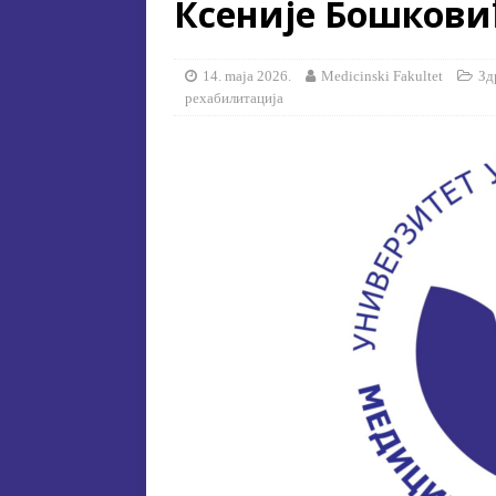
Ксеније Бошкови
[ 15. jula 2026. ]
ОГЛАС – УПИ
АКАДЕМСКОЈ 2026/2027. ГО
14. maja 2026.
Medicinski Fakultet
Зд
рехабилитација
[ 15. jula 2026. ]
Извjeштaj o зaв
[ 29. oktobra 2025. ]
КОНАЧНА 
СПЕЦИЈАЛНА ЕДУКАЦИЈА 