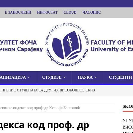
Е-ЗАПОСЛЕНИ
ИНФОСТАТ
CLOUD
ЧАСОПИС
ГАНИЗАЦИЈА
СТУДИЈЕ
НАУКА
СТУДЕНТИ
КУЛТЕТ ФОЧА
А ПРЕПИС СТУДЕНАТА СА ДРУГИХ ВИСОКОШКОЛСКИХ
 У ИСТОЧНОМ САРАЈЕВУ
И ФАКУЛТЕТ У ФОЧИ
ОБАВЈЕШТЕЊА
SKO
сивање индекса код проф. др Ксеније Бошковић
 О ЈАВНОЈ ОДБРАНИ ДОКТОРСКЕ ДИСЕРТАЦИЈЕ
екса код проф. др
УПУТ
ВИС
ОБАВЈЕШТЕЊА