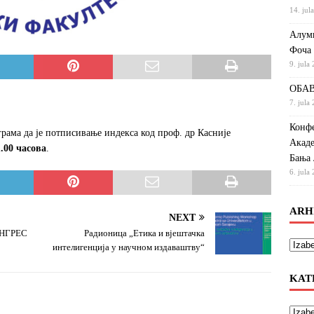
14. jul
Алумн
Фоча
9. jula
ОБАВ
7. jula
Конфе
грама да је потписивање индекса код проф. др Касније
Акаде
1.00 часова
.
Бања 
6. jula
ARH
NEXT
НГРЕС
Радионица „Етика и вјештачка
интелигенција у научном издаваштву“
KAT