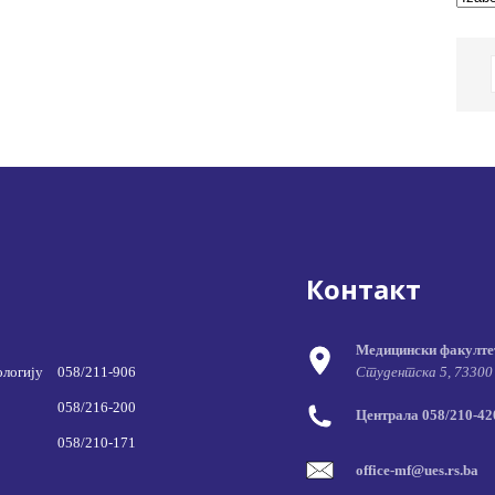
Контакт
Медицински факулте
ологију
058/211-906
Студентска 5, 73300
058/216-200
Централа 058/210-420
058/210-171
office-mf@ues.rs.ba