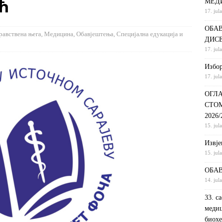
ћ
МЕД
17. jul
С НА КРАТКИ ПРОГРАМ СТУДИЈА СТОМАТОЛОШКА СЕСТРА У
ОБАВ
ДИНИ
ВИЈЕСТИ
равствена њега
,
Медицина
,
Обавјештења
,
Специјална едукација и
ДИС
ршeнoj дoктoрскoj дисeртaциjи
ОБАВЈЕШТЕЊА
17. jul
РАНГ ЛИСТА, ПРВИ УПИСНИ РОК ДРУГИ ЦИКЛУС СТУДИЈА –
Избор
17. jul
И РЕХАБИЛИТАЦИЈА
ОБАВЈЕШТЕЊА
ОГЛА
СТО
2026
15. jul
Извje
15. jul
ОБАВ
14. jul
33. с
медиц
биохе