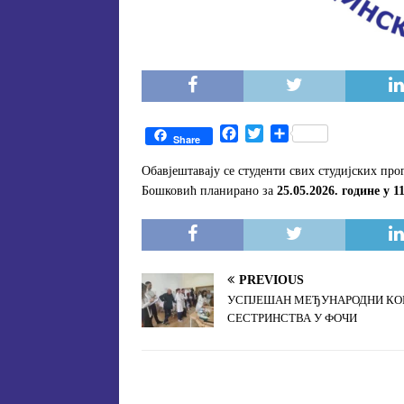
F
T
S
Share
a
w
h
c
i
a
Обавјештавају се студенти свих студијских про
e
t
r
Бошковић планирано за
25.05.2026. године у 1
b
t
e
o
e
o
r
k
PREVIOUS
УСПЈЕШАН МЕЂУНАРОДНИ КО
СЕСТРИНСТВА У ФОЧИ