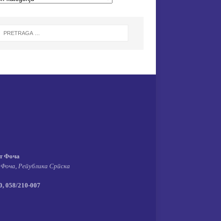
т Фоча
 Фоча, Република Српска
, 058/210-007