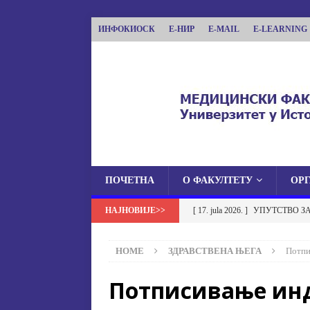
ИНФОКИОСК
Е-НИР
E-MAIL
E-LEARNING
ПОЧЕТНА
О ФАКУЛТЕТУ
ОР
МЕДИЦИНСКИ ФА
[ 17. jula 2026. ]
УПУТСТВО З
МЕДИЦИНСКИ ФАКУЛТЕТ УНИВЕРЗИТЕТА
УСТАНОВА НА МЕДИЦИНСК
HOME
ЗДРАВСТВЕНА ЊЕГА
Потпи
[ 17. jula 2026. ]
ОБАВЈЕШТЕЊЕ
Потписивање инд
ОБАВЈЕШТЕЊА
[ 17. jula 2026. ]
Избор у звање