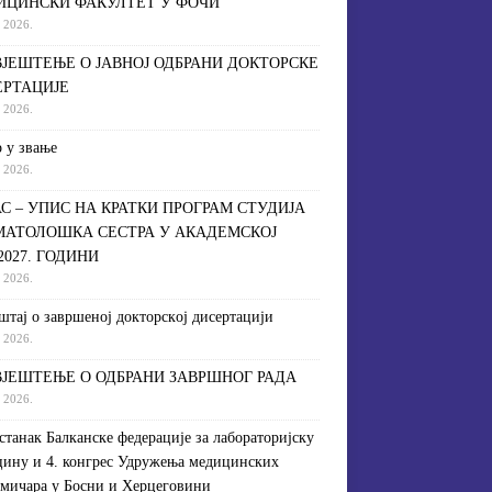
ИЦИНСКИ ФАКУЛТЕТ У ФОЧИ
a 2026.
ЈЕШТЕЊЕ О ЈАВНОЈ ОДБРАНИ ДОКТОРСКЕ
ЕРТАЦИЈЕ
a 2026.
 у звање
a 2026.
С – УПИС НА КРАТКИ ПРОГРАМ СТУДИЈА
МАТОЛОШКА СЕСТРА У АКАДЕМСКОЈ
/2027. ГОДИНИ
a 2026.
штaj o зaвршeнoj дoктoрскoj дисeртaциjи
a 2026.
ЈЕШТЕЊЕ О ОДБРАНИ ЗАВРШНОГ РАДА
a 2026.
астанак Балканске федерације за лабораторијску
ину и 4. конгрес Удружења медицинских
мичара у Босни и Херцеговини