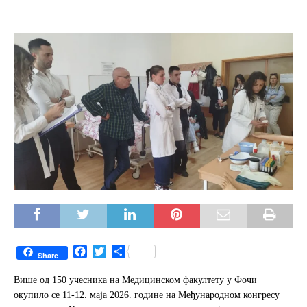
F
T
S
Share
a
w
h
c
i
a
Више од 150 учесника на Медицинском факултету у Фочи
e
t
r
окупило се 11-12. маја 2026. године на Међународном конгресу
b
t
e