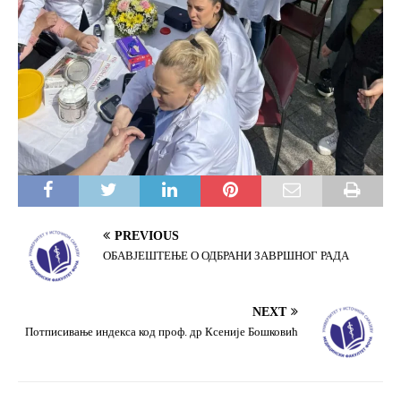
PREVIOUS
ОБАВЈЕШТЕЊЕ О ОДБРАНИ ЗАВРШНОГ РАДА
NEXT
Потписивање индекса код проф. др Ксеније Бошковић