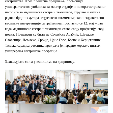
сестринства. Кроз пленарна предавања, промоцију
o
e
универзитетског уџбеника за мастер студије и новорегистрованог
o
r
часописа за медицинске сестре и техничаре, стручне и научне
k
радове бројних аутора, студентско такмичење, као и здравствено
васпитне интервенције са грађанима прославио се 12. мај – дан
када медицинске сестре и техничари славе своју професију, свој
позив. Предавачи су били из Саудијске Арабије, Шведске,
Словеније, Њемачке, Србије, Црне Горе, Босне и Херцеговине.
Тимска сарадња учесника креирала је наредне кораке с циљем
унапређења сестринске професије.
Захваљујемо свим учесницима на доприносу.