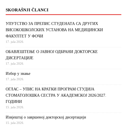
SKORAŠNJI ČLANCI
УПУТСТВО ЗА ПРЕПИС СТУДЕНАТА СА ДРУГИХ
ВИСОКОШКОЛСКИХ УСТАНОВА НА МЕДИЦИНСКИ
ФАКУЛТЕТ У ФОЧИ
17. jula 2026.
ОБАВЈЕШТЕЊЕ О ЈАВНОЈ ОДБРАНИ ДОКТОРСКЕ
ДИСЕРТАЦИЈЕ
17. jula 2026.
Избор у звање
17. jula 2026.
ОГЛАС – УПИС НА КРАТКИ ПРОГРАМ СТУДИЈА
СТОМАТОЛОШКА СЕСТРА У АКАДЕМСКОЈ 2026/2027.
ГОДИНИ
15. jula 2026.
Извjeштaj o зaвршeнoj дoктoрскoj дисeртaциjи
15. jula 2026.