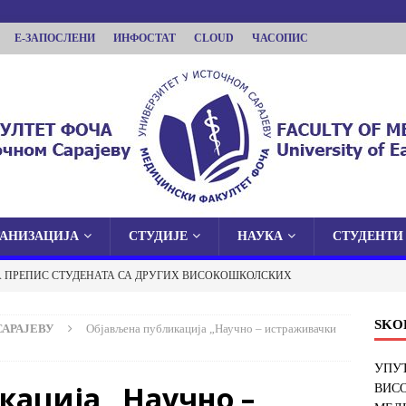
Е-ЗАПОСЛЕНИ
ИНФОСТАТ
CLOUD
ЧАСОПИС
ГАНИЗАЦИЈА
СТУДИЈЕ
НАУКА
СТУДЕНТИ
КУЛТЕТ ФОЧА
А ПРЕПИС СТУДЕНАТА СА ДРУГИХ ВИСОКОШКОЛСКИХ
 У ИСТОЧНОМ САРАЈЕВУ
И ФАКУЛТЕТ У ФОЧИ
ОБАВЈЕШТЕЊА
SKO
САРАЈЕВУ
Објављена публикација „Научно – истраживачки
 О ЈАВНОЈ ОДБРАНИ ДОКТОРСКЕ ДИСЕРТАЦИЈЕ
УПУТ
кација „Научно –
ВИС
ОБАВЈЕШТЕЊА