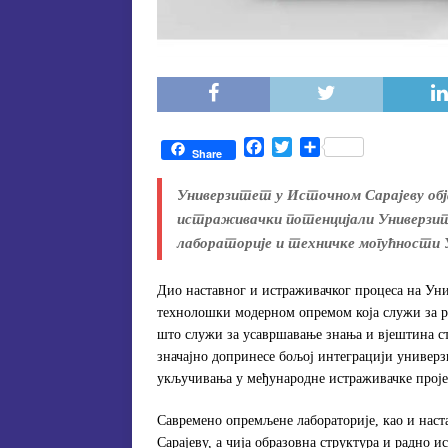
F
T
S
Share
a
w
h
c
i
a
Универзитет у Источном Сарајеву обја
e
t
r
истраживачки потенцијали Универзите
b
t
e
лабораторије и техничке могућности
o
e
o
r
k
Дио наставног и истраживачког процеса на Уни
технолошки модерном опремом која служи за р
што служи за усавршавање знања и вјештина ст
значајно допринесе бољој интеграцији универ
укључивања у међународне истраживачке пројек
Савремено опремљене лабораторије, као и наст
Сарајеву, а чија образовна структура и радно и