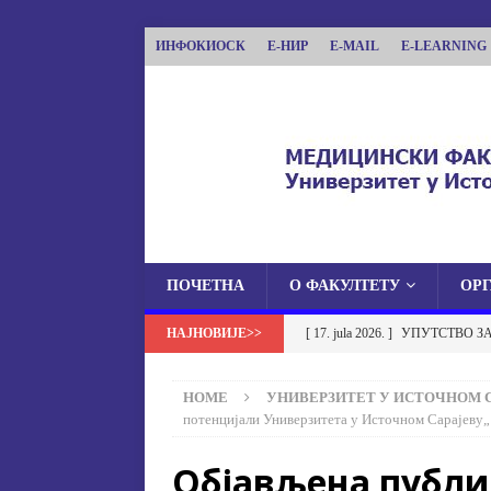
ИНФОКИОСК
Е-НИР
E-MAIL
E-LEARNING
ПОЧЕТНА
О ФАКУЛТЕТУ
ОР
МЕДИЦИНСКИ ФА
[ 17. jula 2026. ]
УПУТСТВО З
МЕДИЦИНСКИ ФАКУЛТЕТ УНИВЕРЗИТЕТА
УСТАНОВА НА МЕДИЦИНСК
HOME
УНИВЕРЗИТЕТ У ИСТОЧНОМ 
[ 17. jula 2026. ]
ОБАВЈЕШТЕЊЕ
потенцијали Универзитета у Источном Сарајеву„
ОБАВЈЕШТЕЊА
Објављена публи
[ 17. jula 2026. ]
Избор у звање