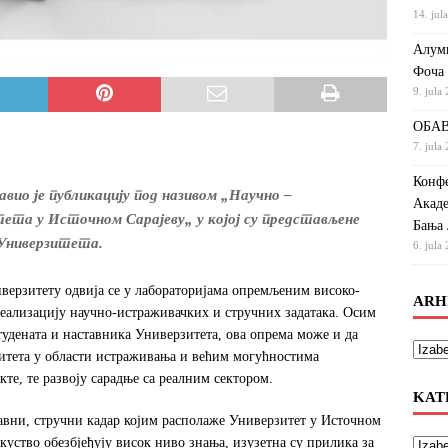
14. jul
Алумн
Фоча
9. jula
ОБАВ
7. jula
Конфе
вио је публикацију под називом „Научно –
Акаде
та у Источном Сарајеву„ у којој су представљене
Бања 
 Универзитета.
6. jula
верзитету одвија се у лабораторијама опремљеним високо-
ARH
еализацију научно-истраживачких и стручних задатака. Осим
удената и наставника Универзитета, ова опрема може и да
зитета у области истраживања и већим могућностима
те, те развоју сарадње са реалним сектором.
KAT
авни, стручни кадар којим располаже Универзитет у Источном
скуство обезбјеђују висок ниво знања, изузетна су прилика за