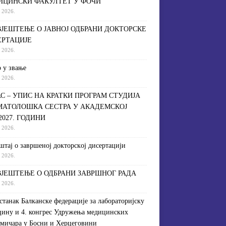
ИЦИНСКИ ФАКУЛТЕТ У ФОЧИ
a 2026.
ЈЕШТЕЊЕ О ЈАВНОЈ ОДБРАНИ ДОКТОРСКЕ
ЕРТАЦИЈЕ
a 2026.
 у звање
a 2026.
С – УПИС НА КРАТКИ ПРОГРАМ СТУДИЈА
МАТОЛОШКА СЕСТРА У АКАДЕМСКОЈ
/2027. ГОДИНИ
a 2026.
штaj o зaвршeнoj дoктoрскoj дисeртaциjи
a 2026.
ЈЕШТЕЊЕ О ОДБРАНИ ЗАВРШНОГ РАДА
a 2026.
астанак Балканске федерације за лабораторијску
ину и 4. конгрес Удружења медицинских
мичара у Босни и Херцеговини