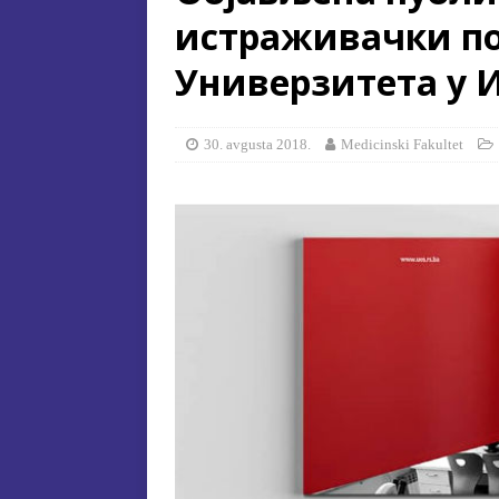
истраживачки п
[ 15. jula 2026. ]
ОГЛАС – УПИ
Универзитета у 
АКАДЕМСКОЈ 2026/2027. ГО
[ 15. jula 2026. ]
Извjeштaj o зaв
[ 29. oktobra 2025. ]
КОНАЧНА 
30. avgusta 2018.
Medicinski Fakultet
СПЕЦИЈАЛНА ЕДУКАЦИЈА 