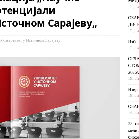
МЕД
отенцијали
17. jul
С НА КРАТКИ ПРОГРАМ СТУДИЈА СТОМАТОЛОШКА СЕСТРА У
ОБАВ
Источном Сарајеву„
ДИНИ
ВИЈЕСТИ
ДИС
ршeнoj дoктoрскoj дисeртaциjи
ОБАВЈЕШТЕЊА
17. jul
РАНГ ЛИСТА, ПРВИ УПИСНИ РОК ДРУГИ ЦИКЛУС СТУДИЈА –
Универзитет у Источном Сарајеву
Избор
17. jul
И РЕХАБИЛИТАЦИЈА
ОБАВЈЕШТЕЊА
ОГЛА
СТО
2026
15. jul
Извje
15. jul
ОБАВ
14. jul
33. с
медиц
биохе