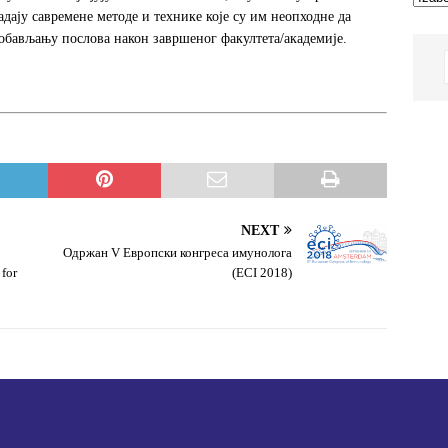
ладају савремене методе и технике које су им неопходне да
обављању послова након завршеног факултета/академије.
NEXT
Одржан V Европски конгреса имунолога
 for
(ЕCI 2018)