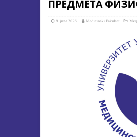
ПРЕДМЕТА ФИЗИ
[ 15. jula 2026. ]
Извjeштaj o зaв
[ 29. oktobra 2025. ]
КОНАЧНА 
9. juna 2026.
Medicinski Fakultet
Мед
СПЕЦИЈАЛНА ЕДУКАЦИЈА 
[ 17. jula 2026. ]
УПУТСТВО З
УСТАНОВА НА МЕДИЦИНСК