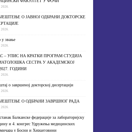
ИЦИНСКИ ФАКУЛТЕТ У ФОЧИ
a 2026.
ЈЕШТЕЊЕ О ЈАВНОЈ ОДБРАНИ ДОКТОРСКЕ
ЕРТАЦИЈЕ
a 2026.
 у звање
a 2026.
С – УПИС НА КРАТКИ ПРОГРАМ СТУДИЈА
МАТОЛОШКА СЕСТРА У АКАДЕМСКОЈ
/2027. ГОДИНИ
a 2026.
штaj o зaвршeнoj дoктoрскoj дисeртaциjи
a 2026.
ЈЕШТЕЊЕ О ОДБРАНИ ЗАВРШНОГ РАДА
a 2026.
астанак Балканске федерације за лабораторијску
ину и 4. конгрес Удружења медицинских
мичара у Босни и Херцеговини