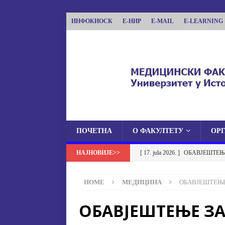
ИНФОКИОСК
Е-НИР
E-MAIL
E-LEARNING
ПОЧЕТНА
О ФАКУЛТЕТУ
ОР
МЕДИЦИНСКИ ФА
[ 17. jula 2026. ]
ОБАВЈЕШТЕЊЕ
МЕДИЦИНСКИ ФАКУЛТЕТ УНИВЕРЗИТЕТА
ОБАВЈЕШТЕЊА
HOME
МЕДИЦИНА
ОБАВЈЕШТЕЊЕ
[ 17. jula 2026. ]
Избор у звање
ОБАВЈЕШТЕЊЕ ЗА
[ 15. jula 2026. ]
ОГЛАС – УПИ
АКАДЕМСКОЈ 2026/2027. ГО