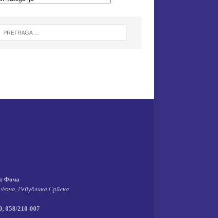
т Фоча
 Фоча, Република Српска
, 058/210-007