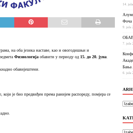
14. jul
Алумн
Фоча
9. jula
ОБАВ
7. jula
грама, на оба језика наставе, као и овогодишњи и
Конфе
предмета
Физиологија
обавити у периоду од
15. до 20. јуна
.
Акаде
Бања 
акнадно обавијештени.
6. jula
ARH
 који је био предвиђен према ранијем распореду, помјера се
надно.
KAT