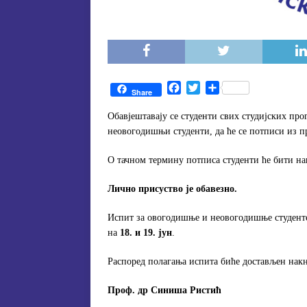
F
T
S
Share
a
w
h
c
i
a
Обавјештавају се студенти свих студијских про
e
t
r
неовогодишњи студенти, да ће се потписи из 
b
t
e
o
e
О тачном термину потписа студенти ће бити н
o
r
k
Лично присуство је обавезно.
Испит за овогодишње и неовогодишње студенте,
на
18. и 19. јун
.
Распоред полагања испита биће достављен нак
Проф. др Синиша Ристић