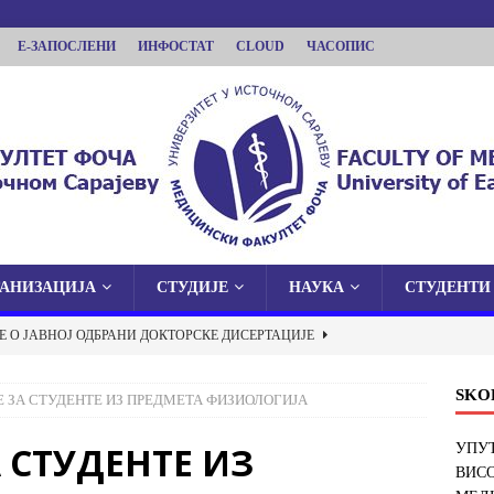
Е-ЗАПОСЛЕНИ
ИНФОСТАТ
CLOUD
ЧАСОПИС
ГАНИЗАЦИЈА
СТУДИЈЕ
НАУКА
СТУДЕНТИ
КУЛТЕТ ФОЧА
 О ЈАВНОЈ ОДБРАНИ ДОКТОРСКЕ ДИСЕРТАЦИЈЕ
 У ИСТОЧНОМ САРАЈЕВУ
SKO
 ЗА СТУДЕНТЕ ИЗ ПРЕДМЕТА ФИЗИОЛОГИЈА
ОБАВЈЕШТЕЊА
 СТУДЕНТЕ ИЗ
С НА КРАТКИ ПРОГРАМ СТУДИЈА СТОМАТОЛОШКА СЕСТРА У
УПУТ
ВИС
ДИНИ
ВИЈЕСТИ