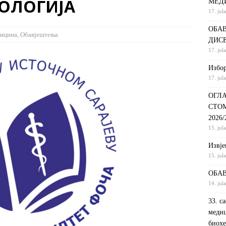
ОЛОГИЈА
МЕД
17. jul
ршeнoj дoктoрскoj дисeртaциjи
ОБАВЈЕШТЕЊА
ОБАВ
РАНГ ЛИСТА, ПРВИ УПИСНИ РОК ДРУГИ ЦИКЛУС СТУДИЈА –
ицина
,
Обавјештења
ДИС
И РЕХАБИЛИТАЦИЈА
ОБАВЈЕШТЕЊА
17. jul
А ПРЕПИС СТУДЕНАТА СА ДРУГИХ ВИСОКОШКОЛСКИХ
Избор
17. jul
И ФАКУЛТЕТ У ФОЧИ
ОБАВЈЕШТЕЊА
ОГЛА
СТО
2026
15. jul
Извje
15. jul
ОБАВ
14. jul
33. с
медиц
биохе