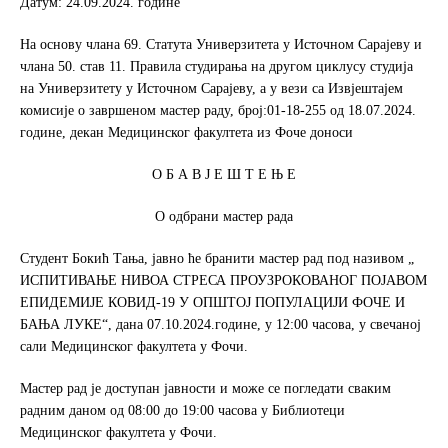
Датум: 24.09.2024. године
o
e
o
r
На основу члана 69. Статута Универзитета у Источном Сарајеву и
k
чланa 50. став 11. Правила студирања на другом циклусу студија
на Универзитету у Источном Сарајеву, а у вези са Извјештајем
комисије о завршеном мастер раду, број:01-18-255 од 18.07.2024.
године, декан Медицинског факултета из Фоче доноси
О Б А В Ј Е Ш Т Е Њ Е
О одбрани мастер рада
Студент Бокић Тања, јавно ће бранити мастер рад под називом „
ИСПИТИВАЊЕ НИВОА СТРЕСА ПРОУЗРОКОВАНОГ ПОЈАВОМ
ЕПИДЕМИЈЕ КОВИД-19 У ОПШТОЈ ПОПУЛАЦИЈИ ФОЧЕ И
БАЊА ЛУКЕ“, дана 07.10.2024.године, у 12:00 часова, у свечаној
сали Медицинског факултета у Фочи.
Мастер рад је доступан јавности и може се погледати сваким
радним даном од 08:00 до 19:00 часова у Библиотеци
Медицинског факултета у Фочи.