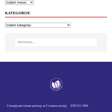
KATEGORIJE
Специјалистички центар за Стоматологију
058/211-906