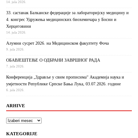
14. jula 2026.
33. састанак Балканске федерације за лабораторијску медицину и
4. конгрес Удружења медицинских биохемичара у Босни и
Херцеговини
14. jula 2026.
Алумни сусрет 2026. на Медицинском факултету Фоча
9. jula 2026.
ОБАВЈЕШТЕЊЕ О ОДБРАНИ ЗАВРШНОГ РАДА
7. jula 2026.
Конференција „Здравље у свим прописима“ Академија наука и
умјетности Републике Српске Бања Лука, 03.07.2026. године
6. jula 2026.
ARHIVE
KATEGORIJE