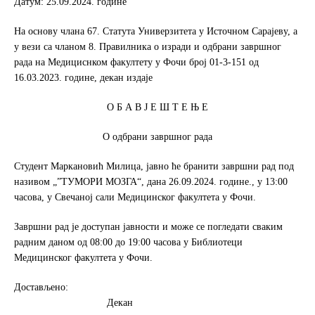
Датум: 25.09.2024. године
o
e
o
r
На основу члана 67. Статута Универзитета у Источном Сарајеву, а
k
у вези са чланом 8. Правилника о изради и одбрани завршног
рада на Медициснком факултету у Фочи број 01-3-151 од
16.03.2023. године, декан издаје
О Б А В Ј Е Ш Т Е Њ Е
О одбрани завршног рада
Студент Маркановић Милица, јавно ће бранити завршни рад под
називом „”ТУМОРИ МОЗГА“, дана 26.09.2024. године., у 13:00
часова, у Свечаној сали Медицинског факултета у Фочи.
Завршни рад је доступан јавности и може се погледати сваким
радним даном од 08:00 до 19:00 часова у Библиотеци
Медицинског факултета у Фочи.
Достављено:
Декан