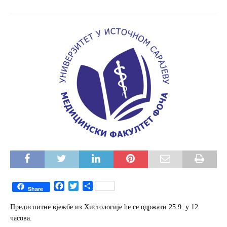
F
T
S
Share
a
w
h
c
i
a
Предиспитне вјежбе из Хистологије ће се одржати 25.9. у 12
e
t
r
часова.
b
t
e