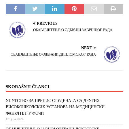
o
e
o
r
k
PREVIOUS
ОБАВЈЕШТЕЊЕ О ОДБРАНИ ЗАВРШНОГ РАДА
NEXT
ОБАВЈЕШТЕЊЕ О ОДБРАНИ ДИПЛОМСКОГ РАДА
SKORAŠNJI ČLANCI
УПУТСТВО ЗА ПРЕПИС СТУДЕНАТА СА ДРУГИХ
ВИСОКОШКОЛСКИХ УСТАНОВА НА МЕДИЦИНСКИ
ФАКУЛТЕТ У ФОЧИ
17. jula 2026.