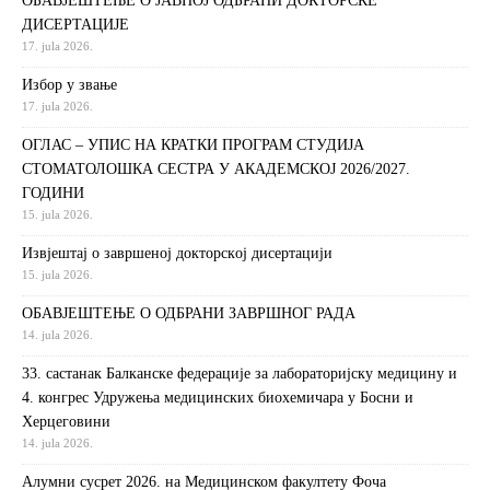
ОБАВЈЕШТЕЊЕ О ЈАВНОЈ ОДБРАНИ ДОКТОРСКЕ
ДИСЕРТАЦИЈЕ
17. jula 2026.
Избор у звање
17. jula 2026.
ОГЛАС – УПИС НА КРАТКИ ПРОГРАМ СТУДИЈА
СТОМАТОЛОШКА СЕСТРА У АКАДЕМСКОЈ 2026/2027.
ГОДИНИ
15. jula 2026.
Извjeштaj o зaвршeнoj дoктoрскoj дисeртaциjи
15. jula 2026.
ОБАВЈЕШТЕЊЕ О ОДБРАНИ ЗАВРШНОГ РАДА
14. jula 2026.
33. састанак Балканске федерације за лабораторијску медицину и
4. конгрес Удружења медицинских биохемичара у Босни и
Херцеговини
14. jula 2026.
Алумни сусрет 2026. на Медицинском факултету Фоча