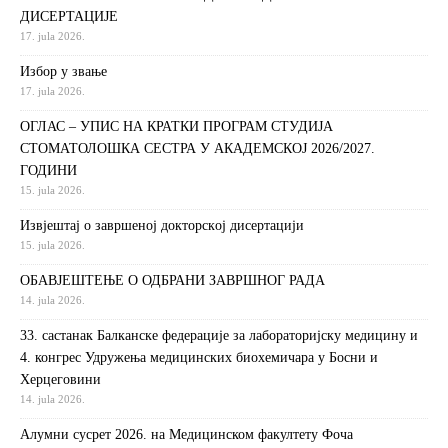
ДИСЕРТАЦИЈЕ
17. jula 2026.
Избор у звање
17. jula 2026.
ОГЛАС – УПИС НА КРАТКИ ПРОГРАМ СТУДИЈА
СТОМАТОЛОШКА СЕСТРА У АКАДЕМСКОЈ 2026/2027.
ГОДИНИ
15. jula 2026.
Извjeштaj o зaвршeнoj дoктoрскoj дисeртaциjи
15. jula 2026.
ОБАВЈЕШТЕЊЕ О ОДБРАНИ ЗАВРШНОГ РАДА
14. jula 2026.
33. састанак Балканске федерације за лабораторијску медицину и
4. конгрес Удружења медицинских биохемичара у Босни и
Херцеговини
14. jula 2026.
Алумни сусрет 2026. на Медицинском факултету Фоча