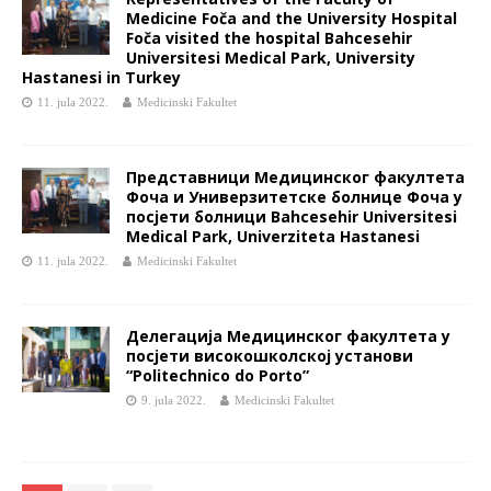
Medicine Foča and the University Hospital
Foča visited the hospital Bahcesehir
Universitesi Medical Park, University
Hastanesi in Turkey
11. jula 2022.
Medicinski Fakultet
Представници Медицинског факултета
Фоча и Универзитетске болнице Фоча у
посјети болници Bahcesehir Universitesi
Medical Park, Univerziteta Hastanesi
11. jula 2022.
Medicinski Fakultet
Делегација Медицинског факултета у
посјети високошколској установи
“Politechnico do Porto”
9. jula 2022.
Medicinski Fakultet