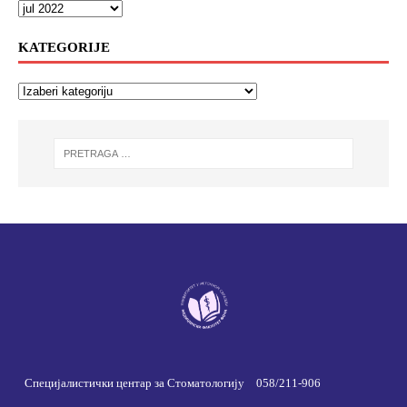
KATEGORIJE
Специјалистички центар за Стоматологију
058/211-906