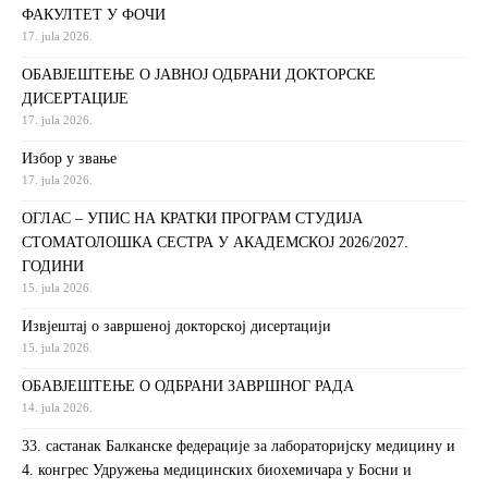
ФАКУЛТЕТ У ФОЧИ
17. jula 2026.
ОБАВЈЕШТЕЊЕ О ЈАВНОЈ ОДБРАНИ ДОКТОРСКЕ
ДИСЕРТАЦИЈЕ
17. jula 2026.
Избор у звање
17. jula 2026.
ОГЛАС – УПИС НА КРАТКИ ПРОГРАМ СТУДИЈА
СТОМАТОЛОШКА СЕСТРА У АКАДЕМСКОЈ 2026/2027.
ГОДИНИ
15. jula 2026.
Извjeштaj o зaвршeнoj дoктoрскoj дисeртaциjи
15. jula 2026.
ОБАВЈЕШТЕЊЕ О ОДБРАНИ ЗАВРШНОГ РАДА
14. jula 2026.
33. састанак Балканске федерације за лабораторијску медицину и
4. конгрес Удружења медицинских биохемичара у Босни и