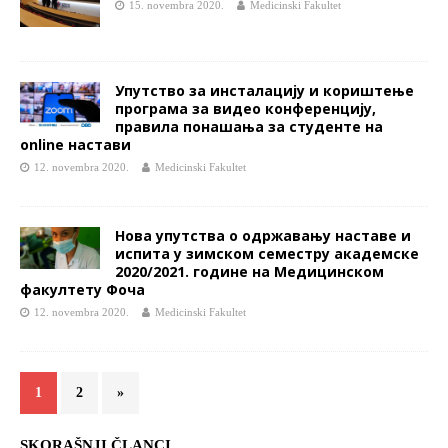
15. novembra 2020.
Medicinski Fakultet
Упутство за инсталацију и кориштење
програма за видео конференцију,
правила понашања за студенте на
online настави
12. novembra 2020.
Medicinski Fakultet
Нова упутства о одржавању наставе и
испита у зимском семестру академске
2020/2021. године на Медицинском
факултету Фоча
12. novembra 2020.
Medicinski Fakultet
1
2
»
SKORAŠNJI ČLANCI