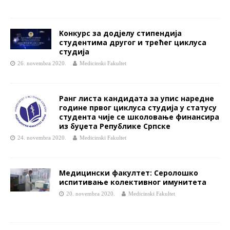
Kонкурс за додјелу стипендија
студентима другог и трећег циклуса
студија
26. novembra 2020.
Medicinski Fakultet
Ранг листа кандидата за упис наредне
године првог циклуса студија у статусу
студента чије се школовање финансира
из буџета Републике Српске
24. novembra 2020.
Medicinski Fakultet
Медицински факултет: Серолошко
испитивање колективног имунитета
20. novembra 2020.
Medicinski Fakultet