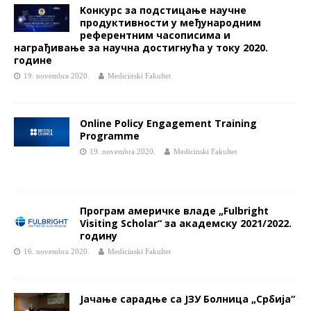
Kонкурс за подстицање научне
продуктивности у међународним
референтним часописима и
награђивање за научна достигнућа у току 2020.
године
19. novembra 2020.
Medicinski Fakultet
Online Policy Engagement Training
Programme
19. novembra 2020.
Medicinski Fakultet
Програм америчке владе „Fulbright
Visiting Scholar“ за академску 2021/2022.
годину
16. novembra 2020.
Medicinski Fakultet
Јачање сарадње са ЈЗУ Болница „Србија“