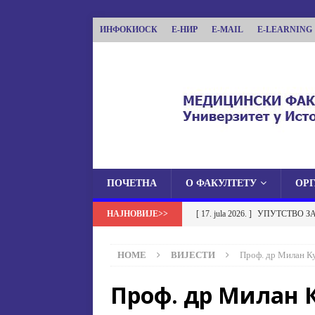
ИНФОКИОСК
Е-НИР
E-MAIL
E-LEARNING
ПОЧЕТНА
О ФАКУЛТЕТУ
ОР
МЕДИЦИНСКИ ФА
[ 17. jula 2026. ]
УПУТСТВО З
МЕДИЦИНСКИ ФАКУЛТЕТ УНИВЕРЗИТЕТА
УСТАНОВА НА МЕДИЦИНСК
HOME
ВИЈЕСТИ
Проф. др Милан Ку
[ 17. jula 2026. ]
ОБАВЈЕШТЕЊЕ
Проф. др Милан 
ОБАВЈЕШТЕЊА
[ 17. jula 2026. ]
Избор у звање