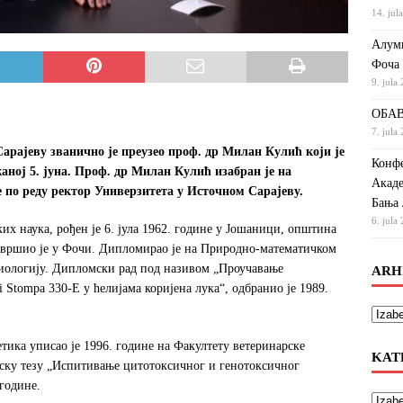
14. jul
Алумн
Фоча
9. jula
ОБАВ
7. jula
арајеву званично је преузео проф. др Милан Кулић који је
Конфе
аној 5. јуна. Проф. др Милан Кулић изабран је на
Акаде
е по реду ректор Универзитета у Источном Сарајеву.
Бања 
6. jula
их наука, рођен je 6. јула 1962. године у Јошаници, општина
вршио је у Фочи. Дипломирао је на Природно-математичком
 биологију. Дипломски рад под називом „Проучавање
ARH
i Stompa 330-E у ћелијама коријена лука“, одбранио је 1989.
тика уписао је 1996. године на Факултету ветеринарске
KAT
рску тезу „Испитивање цитотоксичног и генотоксичног
 године.