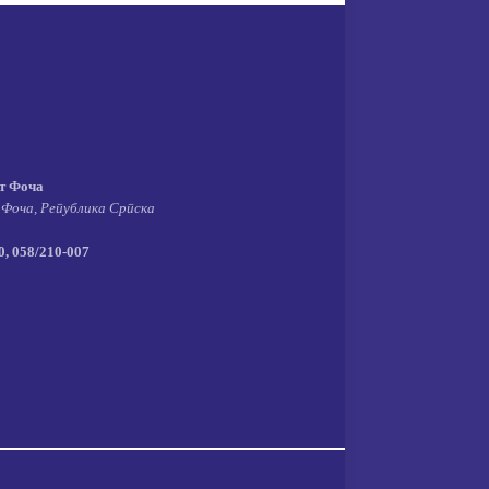
т Фоча
 Фоча, Република Српска
, 058/210-007