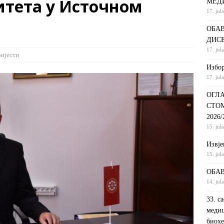
итета у Источном
МЕД
17. jul
С НА КРАТКИ ПРОГРАМ СТУДИЈА СТОМАТОЛОШКА СЕСТРА У
ОБАВ
ДИНИ
ВИЈЕСТИ
ДИС
ршeнoj дoктoрскoj дисeртaциjи
ОБАВЈЕШТЕЊА
17. jul
ијести
РАНГ ЛИСТА, ПРВИ УПИСНИ РОК ДРУГИ ЦИКЛУС СТУДИЈА –
Избор
17. jul
И РЕХАБИЛИТАЦИЈА
ОБАВЈЕШТЕЊА
ОГЛА
СТО
2026
15. jul
Извje
15. jul
ОБАВ
14. jul
33. с
медиц
биохе