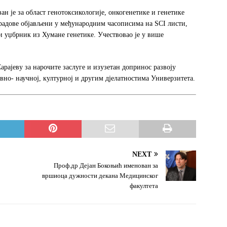
н је за област генотоксикологије, онкогенетике и генетике
и радове објављени у међународним часописима на SCI листи,
и уџбрник из Хумане генетике. Учествовао је у више
рајеву за нарочите заслуге и изузетан допринос развоју
авно- научној, културној и другим дјелатностима Универзитета.
NEXT
Проф.др Дејан Бокоњић именован за
вршиоца дужности декана Медицинског
факултета