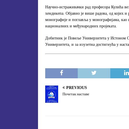
Научно-истраживачки рад професора Кулића веза
хендикепа. Објавио је више радова, од којих 
монографије и поглавља у монографијама, као 
националних и међународних пројеката.
Добитник је Повеље Универзитета у Истоном Са
Универзитета, и за изузетна достигнућа у наст
PREVIOUS
Почетак наставе