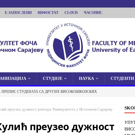
Е-ЗАПОСЛЕНИ
ИНФОСТАТ
CLOUD
ЧАСОПИС
ГАНИЗАЦИЈА
СТУДИЈЕ
НАУКА
СТУДЕНТИ
КУЛТЕТ ФОЧА
А ПРЕПИС СТУДЕНАТА СА ДРУГИХ ВИСОКОШКОЛСКИХ
 У ИСТОЧНОМ САРАЈЕВУ
И ФАКУЛТЕТ У ФОЧИ
ОБАВЈЕШТЕЊА
SKO
лић преузео дужност ректора Универзитета у Источном Сарајеву
 О ЈАВНОЈ ОДБРАНИ ДОКТОРСКЕ ДИСЕРТАЦИЈЕ
Кулић преузео дужност
УПУТ
ВИС
ОБАВЈЕШТЕЊА