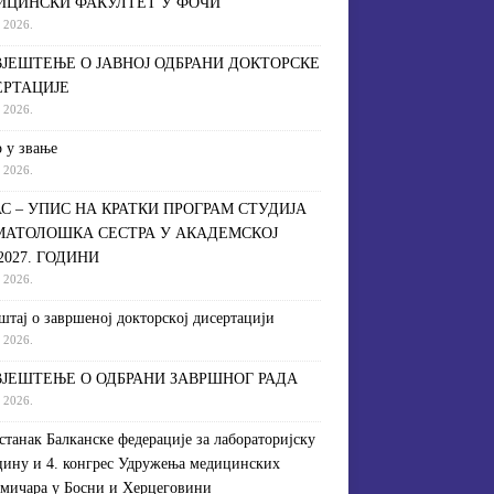
ИЦИНСКИ ФАКУЛТЕТ У ФОЧИ
a 2026.
ЈЕШТЕЊЕ О ЈАВНОЈ ОДБРАНИ ДОКТОРСКЕ
ЕРТАЦИЈЕ
a 2026.
 у звање
a 2026.
С – УПИС НА КРАТКИ ПРОГРАМ СТУДИЈА
МАТОЛОШКА СЕСТРА У АКАДЕМСКОЈ
/2027. ГОДИНИ
a 2026.
штaj o зaвршeнoj дoктoрскoj дисeртaциjи
a 2026.
ЈЕШТЕЊЕ О ОДБРАНИ ЗАВРШНОГ РАДА
a 2026.
астанак Балканске федерације за лабораторијску
ину и 4. конгрес Удружења медицинских
мичара у Босни и Херцеговини