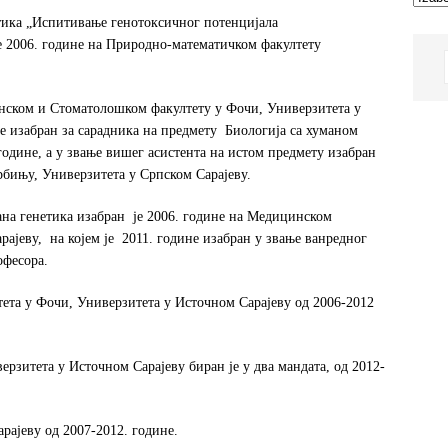
етика „Испитивање генотоксичног потенцијала
о је 2006. године на Природно-математичком факултету
инском и Стоматолошком факултету у Фочи, Универзитета у
не изабран за сарадника на предмету Биологија са хуманом
 године, а у звање вишег асистента на истом предмету изабран
рбињу, Универзитета у Српском Сарајеву.
ана генетика изабран је 2006. године на Медицинском
ајеву, на којем је 2011. године изабран у звање ванредног
офесора.
тета у Фочи, Универзитета у Источном Сарајеву од 2006-2012
рзитета у Источном Сарајеву биран је у два мандата, од 2012-
рајеву од 2007-2012. године.