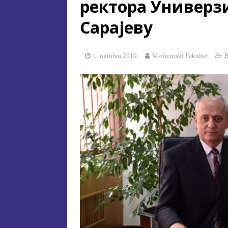
ректора Универз
[ 15. jula 2026. ]
ОГЛАС – УПИ
Сарајеву
АКАДЕМСКОЈ 2026/2027. ГО
[ 15. jula 2026. ]
Извjeштaj o зaв
1. oktobra 2019.
Medicinski Fakultet
В
[ 29. oktobra 2025. ]
КОНАЧНА 
СПЕЦИЈАЛНА ЕДУКАЦИЈА 