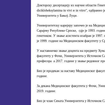
Докторску дисертацију из научне области Ген
dicikloheksylamina in vivi и in vitrо“, одбрани
Универзитета у Бањој Луци.
Универзитетску каријеру започео је на Медиц
Сарајеву Републике Српске, гдје је 1993. годи
генетиком. У звање асистента изабран је 1997.
је 1999. године на Медицинском факултету у С
У наставничко звање доцента на предмету Хум
факултету у Фочи, Универзитета у Источном Сар
професора а 2017. године у звање редовног пр
Био је продекан за наставу Медицинског факул
године.
За декана Медицинског факултета у Фочи, Униве
2019. године.
Био је члан Сената Универзитета у Источном Са