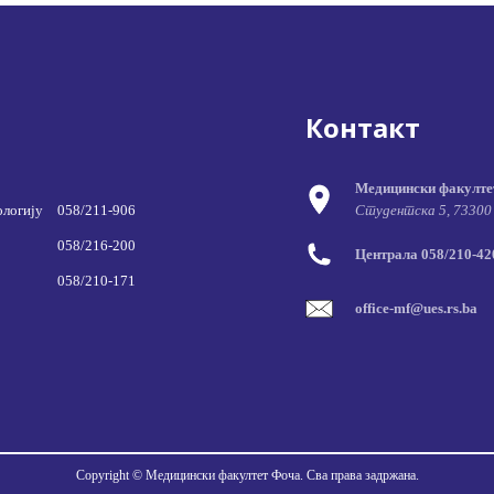
Контакт
Медицински факулте
ологију
058/211-906
Студентска 5, 73300
058/216-200
Централа 058/210-420
058/210-171
office-mf@ues.rs.ba
Copyright © Медицински факултет Фоча. Сва права задржана.