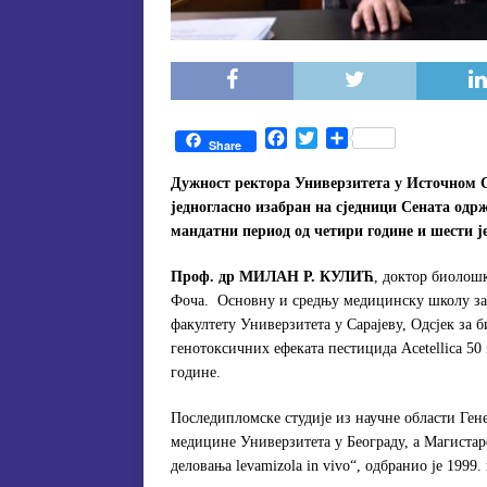
F
T
S
Share
a
w
h
c
i
a
Дужност ректора Универзитета у Источном С
e
t
r
једногласно изабран на сједници Сената одрж
b
t
e
мандатни период од четири године и шести ј
o
e
o
r
Проф. др МИЛАН Р. КУЛИЋ
, доктор биолошк
k
Фоча. Основну и средњу медицинску школу за
факултету Универзитета у Сарајеву, Одсјек за
генотоксичних ефеката пестицида Acetellicа 50 
године.
Последипломске студије из научне области Гене
медицине Универзитета у Београду, а Магиста
деловања levamizola in vivo“, одбранио је 1999.