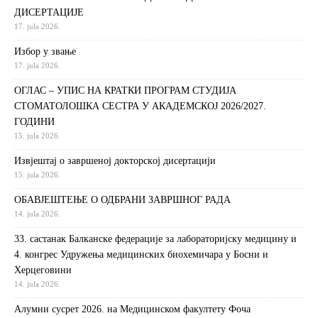
ДИСЕРТАЦИЈЕ
17. jula 2026.
Избор у звање
17. jula 2026.
ОГЛАС – УПИС НА КРАТКИ ПРОГРАМ СТУДИЈА
СТОМАТОЛОШКА СЕСТРА У АКАДЕМСКОЈ 2026/2027.
ГОДИНИ
15. jula 2026.
Извjeштaj o зaвршeнoj дoктoрскoj дисeртaциjи
15. jula 2026.
ОБАВЈЕШТЕЊЕ О ОДБРАНИ ЗАВРШНОГ РАДА
14. jula 2026.
33. састанак Балканске федерације за лабораторијску медицину и
4. конгрес Удружења медицинских биохемичара у Босни и
Херцеговини
14. jula 2026.
Алумни сусрет 2026. на Медицинском факултету Фоча