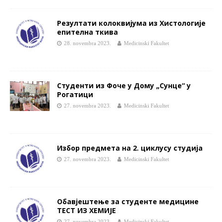
Резултати колоквијума из Хистологије
епителна ткива
28. novembra 2023.
Medicinski Fakultet
Студенти из Фоче у Дому „Сунце“ у
Рогатици
27. novembra 2023.
Medicinski Fakultet
Избор предмета на 2. циклусу студија
27. novembra 2023.
Medicinski Fakultet
Обавјештење за студенте медицине
ТЕСТ ИЗ ХЕМИЈЕ
27. novembra 2023.
Medicinski Fakultet