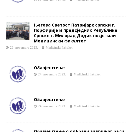
Његова Светост Патријарх српски г.
Порфирије и предсједник Републике
Српске г. Милорад Додик посјетили
Медицински факултет
26. novembra 2023.
Medicinski Fakultet
Обавјештење
24. novembra 2023.
Medicinski Fakultet
Обавјештење
24. novembra 2023.
Medicinski Fakultet
Обавјештење о одбрани завршног рада