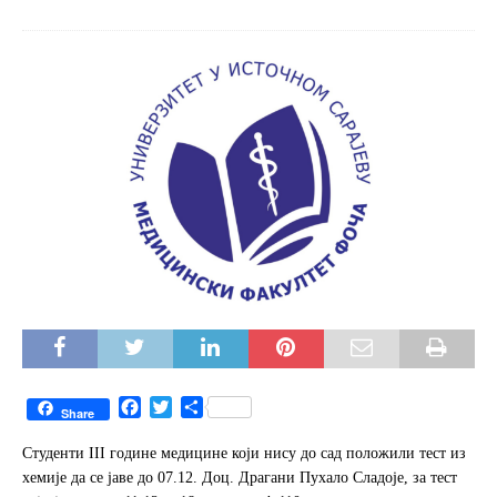
F
T
S
Share
a
w
h
c
i
a
Студенти III године медицине који нису до сад положили тест из
e
t
r
хемије да се јаве до 07.12. Доц. Драгани Пухало Сладоје, за тест
b
t
e