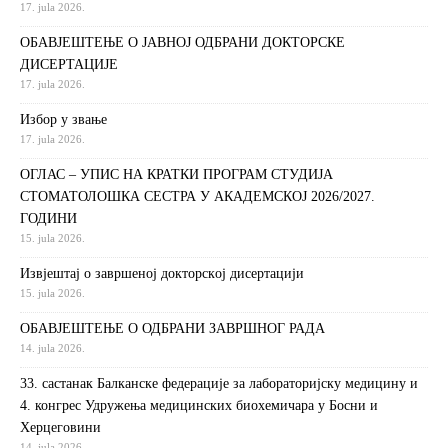
17. jula 2026.
ОБАВЈЕШТЕЊЕ О ЈАВНОЈ ОДБРАНИ ДОКТОРСКЕ
ДИСЕРТАЦИЈЕ
17. jula 2026.
Избор у звање
17. jula 2026.
ОГЛАС – УПИС НА КРАТКИ ПРОГРАМ СТУДИЈА
СТОМАТОЛОШКА СЕСТРА У АКАДЕМСКОЈ 2026/2027.
ГОДИНИ
15. jula 2026.
Извjeштaj o зaвршeнoj дoктoрскoj дисeртaциjи
15. jula 2026.
ОБАВЈЕШТЕЊЕ О ОДБРАНИ ЗАВРШНОГ РАДА
14. jula 2026.
33. састанак Балканске федерације за лабораторијску медицину и
4. конгрес Удружења медицинских биохемичара у Босни и
Херцеговини
14. jula 2026.