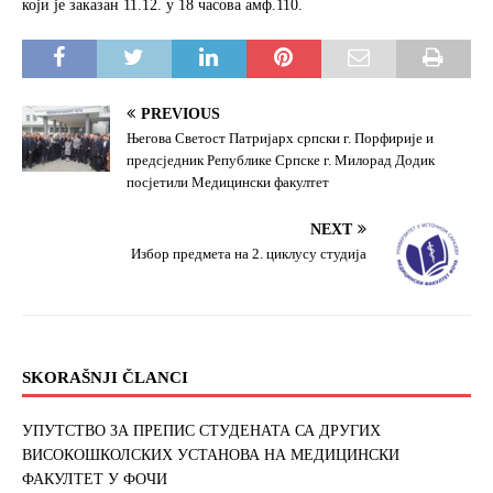
који је заказан 11.12. у 18 часова амф.110.
o
e
o
r
k
PREVIOUS
Његова Светост Патријарх српски г. Порфирије и
предсједник Републике Српске г. Милорад Додик
посјетили Медицински факултет
NEXT
Избор предмета на 2. циклусу студија
SKORAŠNJI ČLANCI
УПУТСТВО ЗА ПРЕПИС СТУДЕНАТА СА ДРУГИХ
ВИСОКОШКОЛСКИХ УСТАНОВА НА МЕДИЦИНСКИ
ФАКУЛТЕТ У ФОЧИ