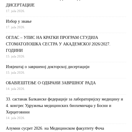
ДИСЕРТАЦИЈЕ
17. jula 2026.
Избор у звање
17. jula 2026.
ОГЛАС – УПИС НА КРАТКИ ПРОГРАМ СТУДИЈА
СТОМАТОЛОШКА СЕСТРА У АКАДЕМСКОЈ 2026/2027.
ГОДИНИ
15. jula 2026.
Извjeштaj o зaвршeнoj дoктoрскoj дисeртaциjи
15. jula 2026.
ОБАВЈЕШТЕЊЕ О ОДБРАНИ ЗАВРШНОГ РАДА
14. jula 2026.
33. састанак Балканске федерације за лабораторијску медицину и
4. конгрес Удружења медицинских биохемичара у Босни и
Херцеговини
14. jula 2026.
Алумни сусрет 2026. на Медицинском факултету Фоча