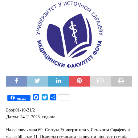
F
T
S
Share
a
w
h
c
i
a
Број:01-10-31/2
e
t
r
Датум: 24.11.2023. године
b
t
e
o
e
На основу члана 69. Статута Универзитета у Источном Сарајеву и
o
r
чланa 50. став 11. Правила студирања на другом циклусу студија