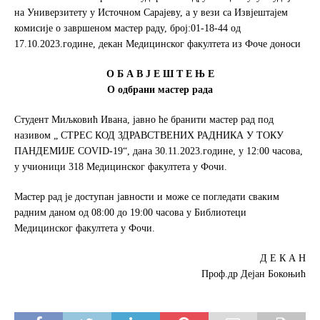
k
на Универзитету у Источном Сарајеву, а у вези са Извјештајем
комисије о завршеном мастер раду, број:01-18-44 од
17.10.2023.године, декан Медицинског факултета из Фоче доноси
О Б А В Ј Е Ш Т Е Њ Е
О одбрани мастер рада
Студент Миљковић Ивана, јавно ће бранити мастер рад под
називом „ СТРЕС КОД ЗДРАВСТВЕНИХ РАДНИКА У ТОКУ
ПАНДЕМИЈЕ COVID-19“, дана 30.11.2023.године, у 12:00 часова,
у учионици 318 Медицинског факултета у Фочи.
Мастер рад је доступан јавности и може се погледати сваким
радним даном од 08:00 до 19:00 часова у Библиотеци
Медицинског факултета у Фочи.
Д Е К А Н
Проф.др Дејан Бокоњић