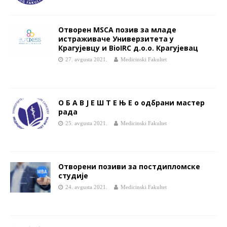
Отворен MSCA позив за младе
истраживаче Универзитета у
Крагујевцу и BioIRC д.о.о. Крагујевац
27. avgusta 2021.
Medicinski Fakultet
О Б А В Ј Е Ш Т Е Њ Е o одбрани мастер
рада
25. avgusta 2021.
Medicinski Fakultet
Отворени позиви за постдипломске
студије
24. avgusta 2021.
Medicinski Fakultet