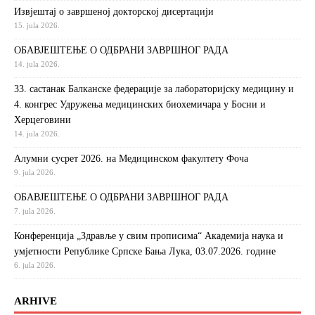
Извjeштaj o зaвршeнoj дoктoрскoj дисeртaциjи
15. jula 2026.
ОБАВЈЕШТЕЊЕ О ОДБРАНИ ЗАВРШНОГ РАДА
14. jula 2026.
33. састанак Балканске федерације за лабораторијску медицину и
4. конгрес Удружења медицинских биохемичара у Босни и
Херцеговини
14. jula 2026.
Алумни сусрет 2026. на Медицинском факултету Фоча
9. jula 2026.
ОБАВЈЕШТЕЊЕ О ОДБРАНИ ЗАВРШНОГ РАДА
7. jula 2026.
Конференција „Здравље у свим прописима“ Академија наука и
умјетности Републике Српске Бања Лука, 03.07.2026. године
6. jula 2026.
ARHIVE