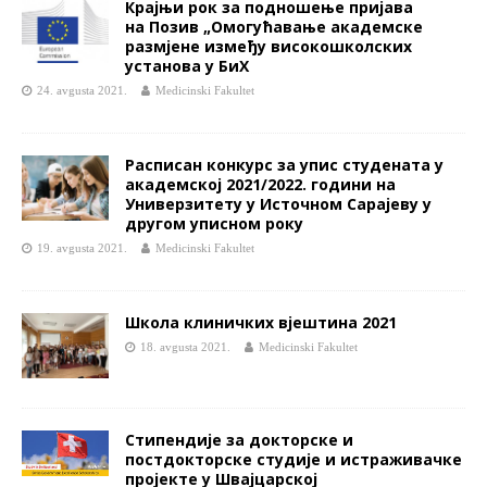
Крајњи рок за подношење пријава
на Позив „Омогућавање академске
размјене између високошколских
установа у БиХ
24. avgusta 2021.
Medicinski Fakultet
Расписан конкурс за упис студената у
академској 2021/2022. години на
Универзитету у Источном Сарајеву у
другом уписном року
19. avgusta 2021.
Medicinski Fakultet
Школа клиничких вјештина 2021
18. avgusta 2021.
Medicinski Fakultet
Стипендије за докторске и
постдокторске студије и истраживачке
пројекте у Швајцарској