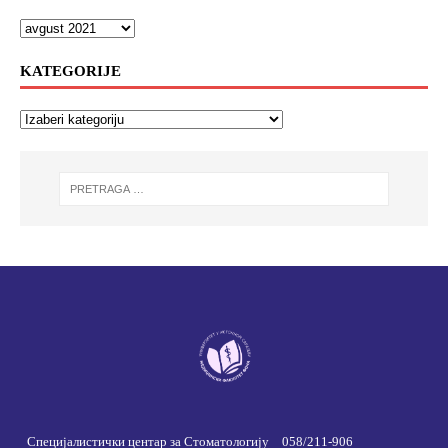
KATEGORIJE
Специјалистички центар за Стоматологију
058/211-906