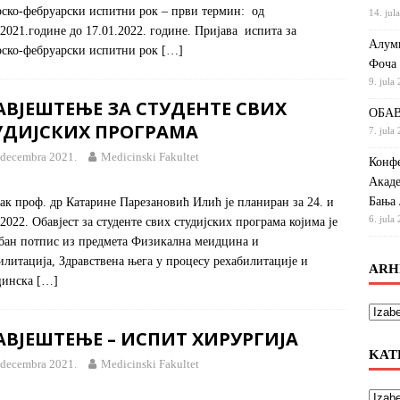
рско-фебруарски испитни рок – први термин: од
14. jul
.2021.године до 17.01.2022. године. Пријава испита за
Алумн
рско-фебруарски испитни рок
[…]
Фоча
9. jula
АВЈЕШТЕЊЕ ЗА СТУДЕНТЕ СВИХ
ОБАВ
УДИЈСКИХ ПРОГРАМА
7. jula
 decembra 2021.
Medicinski Fakultet
Конфе
Акаде
Бања 
ак проф. др Катарине Парезановић Илић је планиран за 24. и
6. jula
.2022. Обавјест за студенте свих студијских програма којима је
бан потпис из предмета Физикална меидцина и
илитација, Здравствена њега у процесу рехабилитације и
ARH
цинска
[…]
АВЈЕШТЕЊЕ – ИСПИТ ХИРУРГИЈА
KAT
 decembra 2021.
Medicinski Fakultet