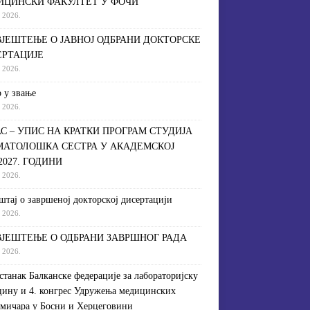
ИЦИНСКИ ФАКУЛТЕТ У ФОЧИ
a 2026.
ЈЕШТЕЊЕ О ЈАВНОЈ ОДБРАНИ ДОКТОРСКЕ
ЕРТАЦИЈЕ
a 2026.
 у звање
a 2026.
С – УПИС НА КРАТКИ ПРОГРАМ СТУДИЈА
МАТОЛОШКА СЕСТРА У АКАДЕМСКОЈ
/2027. ГОДИНИ
a 2026.
штaj o зaвршeнoj дoктoрскoj дисeртaциjи
a 2026.
ЈЕШТЕЊЕ О ОДБРАНИ ЗАВРШНОГ РАДА
a 2026.
астанак Балканске федерације за лабораторијску
ину и 4. конгрес Удружења медицинских
мичара у Босни и Херцеговини