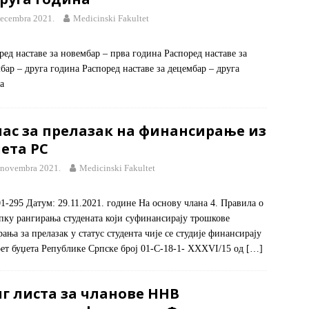
decembra 2021.
Medicinski Fakultet
ред наставе за новембар – прва година Распоред наставе за
бар – друга година Распоред наставе за децембар – друга
а
лас за прелазак на финансирање из
ета РС
 novembra 2021.
Medicinski Fakultet
01-295 Датум: 29.11.2021. године На основу члана 4. Правила о
пку рангирања студената који суфинансирају трошкове
рања за прелазак у статус студента чије се студије финансирају
рет буџета Републике Српске број 01-С-18-1- XXXVI/15 од
[…]
г листа за чланове ННВ