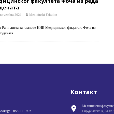
дицинског факултета Фоча из реда
удената
 novembra 2021.
Medicinski Fakultet
а Ранг листа за чланове ННВ Медицинског факултета Фоча из
студената
Контакт
Медицински факулте
ологију
058/211-906
Студентска 5, 73300