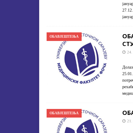
јануа
27.12
јануа
ОБ
ОБАВЈЕШТЕЊА
СТ
24.
Долаз
25.01
потре
рехаб
меди
ОБ
ОБАВЈЕШТЕЊА
21.