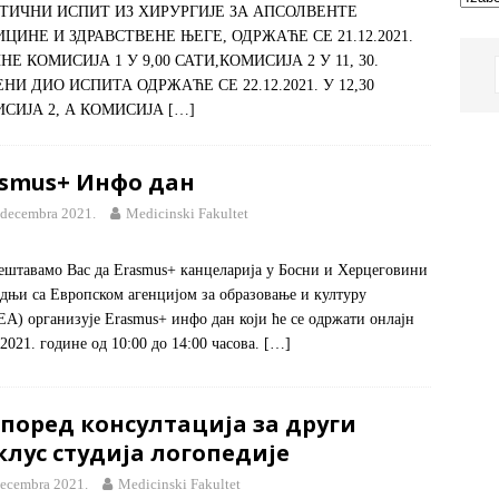
ТИЧНИ ИСПИТ ИЗ ХИРУРГИЈЕ ЗА АПСОЛВЕНТЕ
ЦИНЕ И ЗДРАВСТВЕНЕ ЊЕГЕ, ОДРЖАЋЕ СЕ 21.12.2021.
НЕ КОМИСИЈА 1 У 9,00 САТИ,КОМИСИЈА 2 У 11, 30.
НИ ДИО ИСПИТА ОДРЖАЋЕ СЕ 22.12.2021. У 12,30
СИЈА 2, А КОМИСИЈА
[…]
asmus+ Инфо дан
 decembra 2021.
Medicinski Fakultet
ештавамо Вас да Erasmus+ канцеларија у Босни и Херцеговини
адњи са Европском агенцијом за образовање и културу
A) организује Erasmus+ инфо дан који ће се одржати онлајн
.2021. године од 10:00 до 14:00 часова.
[…]
поред консултација за други
лус студија логопедије
decembra 2021.
Medicinski Fakultet