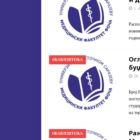
1. 
Распо
новем
годин
Ог
ОБАВЈЕШТЕЊА
буџ
29.
Број:
посту
студи
на те
Ран
ОБАВЈЕШТЕЊА