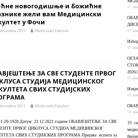
МЕД
ећне новогодишње и божићне
17. jul
С НА КРАТКИ ПРОГРАМ СТУДИЈА СТОМАТОЛОШКА СЕСТРА У
азнике жели вам Медицински
ОБАВ
ДИНИ
ВИЈЕСТИ
култет у Фочи
ДИС
ршeнoj дoктoрскoj дисeртaциjи
ОБАВЈЕШТЕЊА
 decembra 2021.
Medicinski Fakultet
17. jul
РАНГ ЛИСТА, ПРВИ УПИСНИ РОК ДРУГИ ЦИКЛУС СТУДИЈА –
Избор
17. jul
И РЕХАБИЛИТАЦИЈА
ОБАВЈЕШТЕЊА
ОГЛА
СТО
АВЈЕШТЕЊЕ ЗА СВЕ СТУДЕНТЕ ПРВОГ
2026
15. jul
КЛУСА СТУДИЈА МЕДИЦИНСКОГ
КУЛТЕТА СВИХ СТУДИЈСКИХ
Извje
ОГРАМА
15. jul
 decembra 2021.
Medicinski Fakultet
ОБАВ
14. jul
01-20-1928 Датум: 23.12.2021.године OБАВЈЕШТЕЊЕ ЗА СВЕ
33. с
ЕНТЕ ПРВОГ ЦИКЛУСА СТУДИЈА МЕДИЦИНСКОГ
медиц
ЛТЕТА СВИХ СТУДИЈСКИХ ПРОГРАМА Пријава испита за
биохе