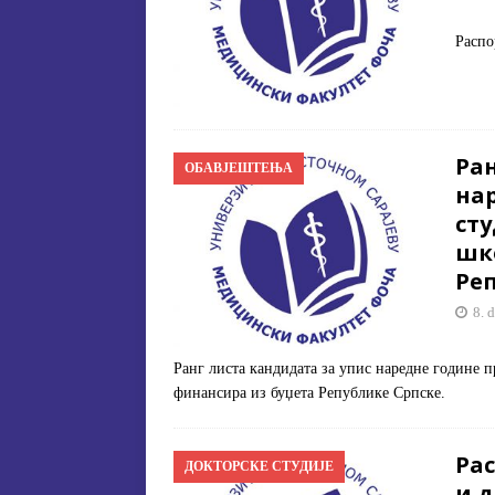
Распо
Ран
ОБАВЈЕШТЕЊА
на
сту
шк
Ре
8. 
Ранг листa кандидата за упис наредне године п
финансира из буџета Републике Српске.
Рас
ДОКТОРСКЕ СТУДИЈЕ
и д