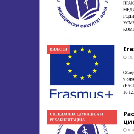
ПРАК
МЕДИ
ГОДИ
УСМЕ
КОМИ
Er
ВИЈЕСТИ
10.
Обавј
у сар
(EACE
16.12
Рас
СПЕЦИЈАЛНА ЕДУКАЦИЈА И
цик
РЕХАБИЛИТАЦИЈА
8. 