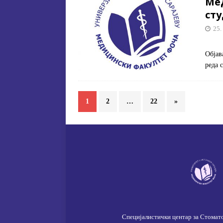
Ме
ст
25.
Објав
реда 
1
2
…
22
»
Специјалистички центар за Стомат