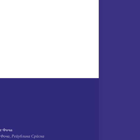
т Фоча
 Фоча, Република Српска