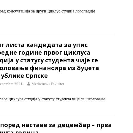
ред консултација за други циклус студија логопедије
г листa кандидата за упис
редне године првог циклуса
дија у статусу студента чије се
оловање финансира из буџета
публике Српске
decembra 2021.
Medicinski Fakultet
рвог циклуса студија у статусу студента чије се школовање
поред наставе за децембар – прва
руга година