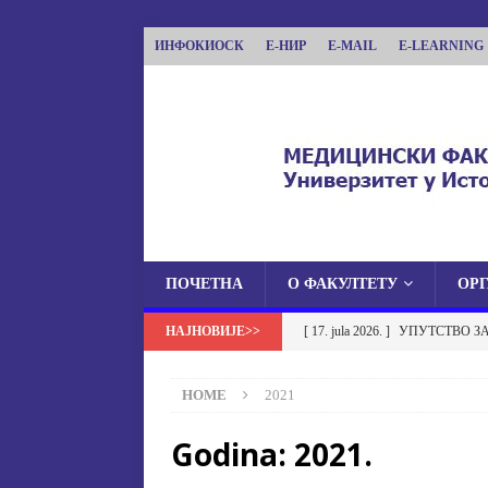
ИНФОКИОСК
Е-НИР
E-MAIL
E-LEARNING
ПОЧЕТНА
О ФАКУЛТЕТУ
ОР
МЕДИЦИНСКИ ФА
[ 17. jula 2026. ]
УПУТСТВО З
МЕДИЦИНСКИ ФАКУЛТЕТ УНИВЕРЗИТЕТА
УСТАНОВА НА МЕДИЦИНСК
HOME
2021
[ 17. jula 2026. ]
ОБАВЈЕШТЕЊЕ
Godina:
2021.
ОБАВЈЕШТЕЊА
[ 17. jula 2026. ]
Избор у звање