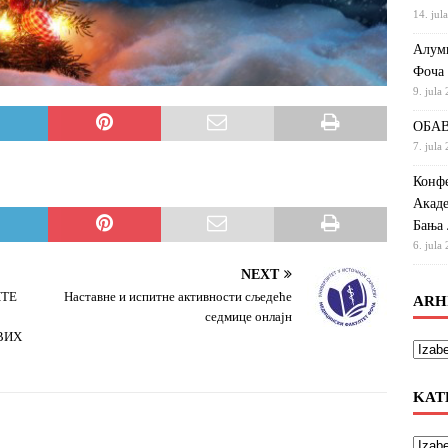
14. jul
Алумн
Фоча
9. jula
ОБАВ
7. jula
Конфе
Акаде
Бања 
6. jula
NEXT
НТЕ
Наставне и испитне активности сљедеће
ARH
седмице онлајн
ВИХ
KAT