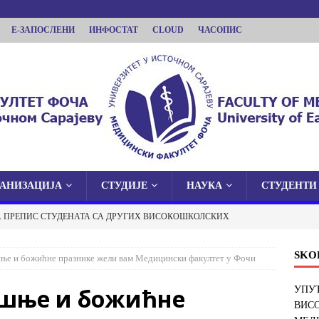
Е-ЗАПОСЛЕНИ
ИНФОСТАТ
CLOUD
ЧАСОПИС
ГАНИЗАЦИЈА
СТУДИЈЕ
НАУКА
СТУДЕНТИ
КУЛТЕТ ФОЧА
А ПРЕПИС СТУДЕНАТА СА ДРУГИХ ВИСОКОШКОЛСКИХ
 У ИСТОЧНОМ САРАЈЕВУ
И ФАКУЛТЕТ У ФОЧИ
ОБАВЈЕШТЕЊА
SKO
ње и божићне празнике жели вам Медицински факултет у Фочи
 О ЈАВНОЈ ОДБРАНИ ДОКТОРСКЕ ДИСЕРТАЦИЈЕ
ишње и божићне
УПУТ
ВИС
ОБАВЈЕШТЕЊА