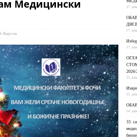
вам Медицински
МЕД
17. jul
С НА КРАТКИ ПРОГРАМ СТУДИЈА СТОМАТОЛОШКА СЕСТРА У
ОБАВ
ДИНИ
ВИЈЕСТИ
ДИС
ршeнoj дoктoрскoj дисeртaциjи
ОБАВЈЕШТЕЊА
17. jul
Вијести
РАНГ ЛИСТА, ПРВИ УПИСНИ РОК ДРУГИ ЦИКЛУС СТУДИЈА –
Избор
17. jul
И РЕХАБИЛИТАЦИЈА
ОБАВЈЕШТЕЊА
ОГЛА
СТО
2026
15. jul
Извje
15. jul
ОБАВ
14. jul
33. с
медиц
биохе