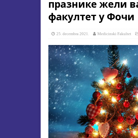
празнике жели 
[ 15. jula 2026. ]
ОГЛАС – УПИ
факултет у Фочи
АКАДЕМСКОЈ 2026/2027. ГО
[ 15. jula 2026. ]
Извjeштaj o зaв
25. decembra 2021.
Medicinski Fakultet
[ 29. oktobra 2025. ]
КОНАЧНА 
СПЕЦИЈАЛНА ЕДУКАЦИЈА 