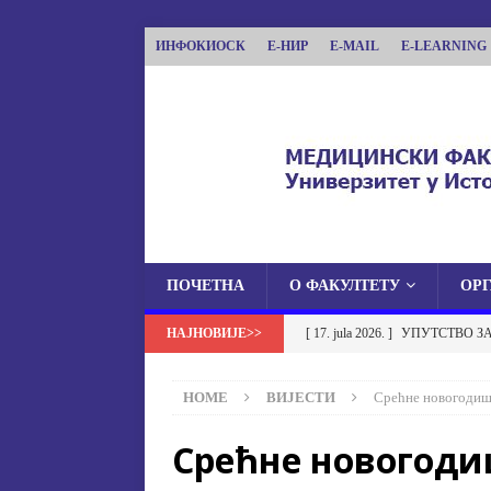
ИНФОКИОСК
Е-НИР
E-MAIL
E-LEARNING
ПОЧЕТНА
О ФАКУЛТЕТУ
ОР
МЕДИЦИНСКИ ФА
[ 17. jula 2026. ]
УПУТСТВО З
МЕДИЦИНСКИ ФАКУЛТЕТ УНИВЕРЗИТЕТА
УСТАНОВА НА МЕДИЦИНСК
HOME
ВИЈЕСТИ
Срећне новогодиш
[ 17. jula 2026. ]
ОБАВЈЕШТЕЊЕ
Срећне новогод
ОБАВЈЕШТЕЊА
[ 17. jula 2026. ]
Избор у звање