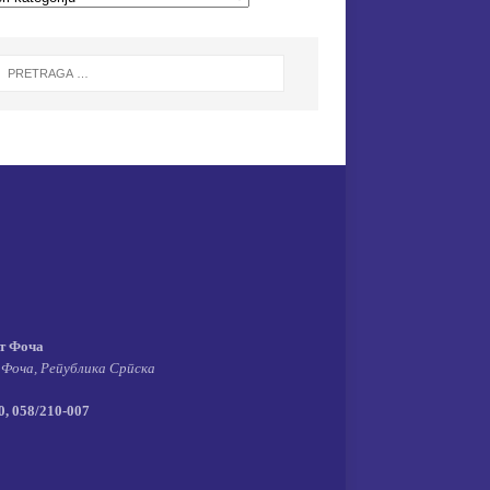
т Фоча
 Фоча, Република Српска
, 058/210-007