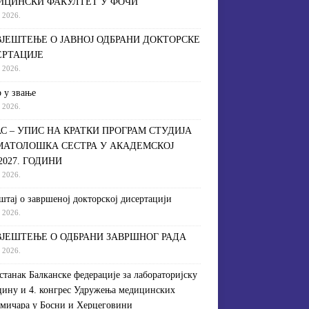
ИЦИНСКИ ФАКУЛТЕТ У ФОЧИ
a 2026.
ЈЕШТЕЊЕ О ЈАВНОЈ ОДБРАНИ ДОКТОРСКЕ
ЕРТАЦИЈЕ
a 2026.
 у звање
a 2026.
С – УПИС НА КРАТКИ ПРОГРАМ СТУДИЈА
МАТОЛОШКА СЕСТРА У АКАДЕМСКОЈ
/2027. ГОДИНИ
a 2026.
штaj o зaвршeнoj дoктoрскoj дисeртaциjи
a 2026.
ЈЕШТЕЊЕ О ОДБРАНИ ЗАВРШНОГ РАДА
a 2026.
астанак Балканске федерације за лабораторијску
ину и 4. конгрес Удружења медицинских
мичара у Босни и Херцеговини