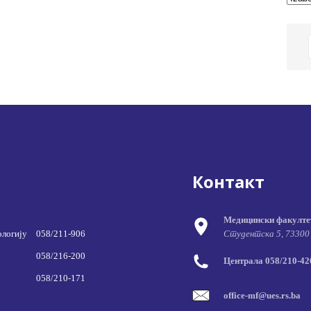
Контакт
Медицински факулте
ологију
058/211-906
Студентска 5, 73300
058/216-200
Централа 058/210-420
058/210-171
office-mf@ues.rs.ba