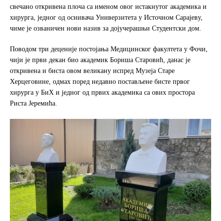
e
t
r
свечано откривена плоча са именом овог истакнутог академика и
b
t
e
хирурга, једног од оснивача Универзитета у Источном Сарајеву,
o
e
чиме је озваничен нови назив за дојучерашњи Студентски дом.
o
r
k
Поводом три деценије постојања Медицинског факултета у Фочи,
чији је први декан био академик Бориша Старовић, данас је
откривена и биста овом великану испред Музеја Старе
Херцеговине, одмах поред недавно постављене бисте првог
хирурга у БиХ и једног од првих академика са ових простора
Риста Јеремића.