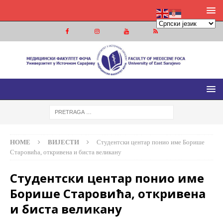
МЕДИЦИНСКИ ФАКУЛТЕТ ФОЧА
МЕДИЦИНСКИ ФАКУЛТЕТ УНИВЕРЗИТЕТА У ИСТОЧНОМ
САРАЈЕВУ
HOME
ВИЈЕСТИ
Студентски центар понио име Борише
Старовића, откривена и биста великану
Студентски центар понио име
Борише Старовића, откривена
и биста великану