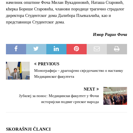
начелник општине Фоча Милан Вукадиновић, Наташа Старовић,
кћерка Борише Старовића, чланови породице трагично страдалог
директора Студентског дома Далибора Пљеваљчића, као и
представници Студентског дома.
Извор Радио Фоча
PREVIOUS
Монографија – драгоцјено свједочанство о настанку
Медицинског факултета
NEXT
Јубилеј за понос: Медицински факултет у Фочи
историјски подвиг српског народа
SKORAŠNJI ČLANCI