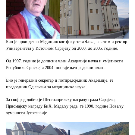
Био је први декан Медицинског факултета Фоча, а затим и ректор
Универзитета у Источном Сарајеву од 2000. до 2005. године.
Од 1997. године је дописни члан Академије наука и умјетности
Републике Српске, а 2004. постаје њен редовни члан.
Био је генерални секретар и потпредсједник Академије, те
председник Одјељења за медицинске науке.
За свој рад добио је Шестоаприлску награду града Сарајева,
Првомајску награду БиХ, Медаљу рада, те 1990. године Повељу
хуманости Југославије.