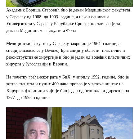
Академик Бориша Старовић био је декан Медицинског факултета
у Сарајеву од 1988. до 1993. године, а након оснивања
Универзитета у Сарајеву Републике Српске, постављен је за
декана Медицинског факултета Фоча.
Медицински факултет у Сарајеву завршио је 1964. године, а
специјализовао се у Великој Британији у области пластичне и
реконструктивне хирургије и био је један од водећих пластичних
хирурга у Југославији и Европи.
На почетку грађанског рата у БиХ, у априлу 1992. године, био је
жртва атентата и пуних 400 дана провео је у заточеништву на
Хируршкој клиници чији је био један од оснивача и директор од
1977. до 1993. године.