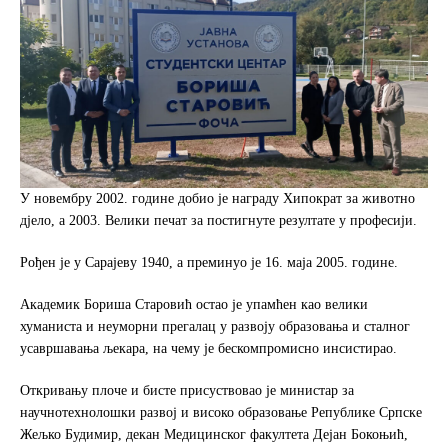
У новембру 2002. године добио је награду Хипократ за животно
дјело, а 2003. Велики печат за постигнуте резултате у професији.
Рођен је у Сарајеву 1940, а преминуо је 16. маја 2005. године.
Академик Бориша Старовић остао је упамћен као велики
хуманиста и неуморни прегалац у развоју образовања и сталног
усавршавања љекара, на чему је бескомпромисно инсистирао.
Откривању плоче и бисте присуствовао је министар за
научнотехнолошки развој и високо образовање Републике Српске
Жељко Будимир, декан Медицинског факултета Дејан Бокоњић,