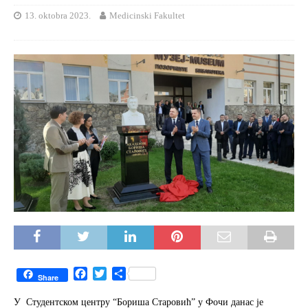
13. oktobra 2023.
Medicinski Fakultet
F
T
S
Share
a
w
h
c
i
a
У Студентском центру “Бориша Старовић” у Фочи данас је