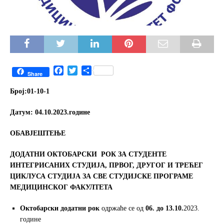
F
T
S
Share
a
w
h
c
i
a
Број:01-10-
1
e
t
r
b
t
e
Датум
: 04.10.2023
.
године
o
e
o
r
ОБАВЈЕШТЕЊЕ
k
ДОДАТНИ ОКТОБАРСКИ
РОК
ЗА СТУДЕНТЕ
ИНТЕГРИСАНИХ СТУДИЈА, ПРВОГ
,
ДРУГОГ И ТРЕЋЕГ
ЦИКЛУСА СТУДИЈА ЗА СВЕ СТУДИЈСКЕ ПРОГРАМЕ
МЕДИЦИНСКОГ ФАКУЛТЕТА
Октобарски
додатни
рок
одржаће се од
06. до 13.10.
2023.
године