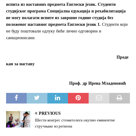
испита из наставних предмета Енглески језик
.
Студенти
студијског програма Специјална едукација и рехабилитација
не могу полагати испите из завршне године студија без
положеног наставног предмета Енглески језик 1.
Студенти који
не буду поштовали одлуку биће лично одговорни и
санкционисани.
Проде
кан за наставу
Проф. др Ирена Младеновић
PREVIOUS
Шести конгрес стоматолога окупио еминентне
стручњаке из региона