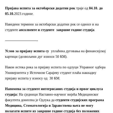
Пријава испита за октобарски додатни рок
траје од
04.10. до
05.10.
2023.године.
Наведени термини за октобарски додатни рок се односe и на
студенте
апсолвенте и студенте
завршне године студија
.
—————————-
Услов за пријаву испита
су
уплаћена дуговања на финансијској
картици (дозвољени дуг износи 50 КМ).
Након истека рока за пријаву испита по одлуци Управног одбора
Универзитета у Источном Сарајеву студент плаћа накнадну
пријаву испита у износу од 30 КМ.
Напомена за студенте интегрисаних студија и првог циклуса
студија:
На сједници Наставно-научног вијећа Медицинског
факултета донесена је Одлука да
студенти студијских програма
Медицина, Стоматологија и Здравствена њега не могу
полагати испите из завршне године студија без положених