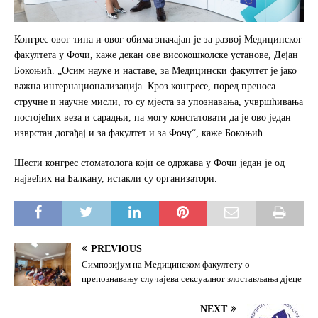
Конгрес овог типа и овог обима значајан је за развој Медицинског
факултета у Фочи, каже декан ове високошколске установе, Дејан
Бокоњић. „Осим науке и наставе, за Медицински факултет је јако
важна интернационализација. Кроз конгресе, поред преноса
стручне и научне мисли, то су мјеста за упознавања, учвршћивања
постојећих веза и сарадњи, па могу констатовати да је ово један
изврстан догађај и за факултет и за Фочу“, каже Бокоњић.
Шести конгрес стоматолога који се одржава у Фочи један је од
највећих на Балкану, истакли су организатори.
PREVIOUS
Симпозијум на Медицинском факултету о
препознавању случајева сексуалног злостављања дјеце
NEXT