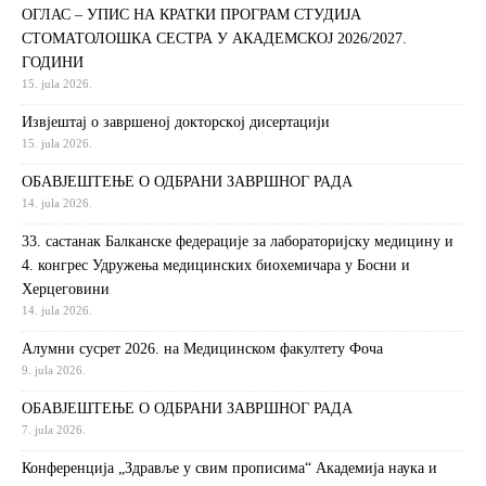
ОГЛАС – УПИС НА КРАТКИ ПРОГРАМ СТУДИЈА
СТОМАТОЛОШКА СЕСТРА У АКАДЕМСКОЈ 2026/2027.
ГОДИНИ
15. jula 2026.
Извjeштaj o зaвршeнoj дoктoрскoj дисeртaциjи
15. jula 2026.
ОБАВЈЕШТЕЊЕ О ОДБРАНИ ЗАВРШНОГ РАДА
14. jula 2026.
33. састанак Балканске федерације за лабораторијску медицину и
4. конгрес Удружења медицинских биохемичара у Босни и
Херцеговини
14. jula 2026.
Алумни сусрет 2026. на Медицинском факултету Фоча
9. jula 2026.
ОБАВЈЕШТЕЊЕ О ОДБРАНИ ЗАВРШНОГ РАДА
7. jula 2026.
Конференција „Здравље у свим прописима“ Академија наука и