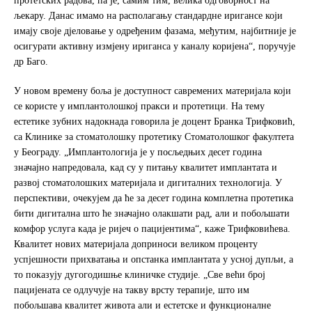
протетских радова, па је, самим тим, велика одговорност на
љекару. Данас имамо на располагању стандардне иригансе који
имају своје дјеловање у одређеним фазама, међутим, најбитније је
осигурати активну измјену ириганса у каналу коријена“, поручује
др Баго.
У новом времену боља је доступност савремених материјала који
се користе у имплантолошкој пракси и протетици. На тему
естетике зубних надокнада говорила је доцент Бранка Трифковић,
са Клинике за стоматолошку протетику Стоматолошког факултета
у Београду. „Имплантологија је у посљедњих десет година
значајно напредовала, кад су у питању квалитет имплантата и
развој стоматолошких материјала и дигиталних технологија. У
перспективи, очекујем да ће за десет година комплетна протетика
бити дигитална што ће значајно олакшати рад, али и побољшати
комфор услуга када је ријеч о пацијентима“, каже Трифковићева.
Квалитет нових материјала доприноси великом проценту
успјешности прихватања и опстанка имплантата у усној дупљи, а
то показују дугогодишње клиничке студије. „Све већи број
пацијената се одлучује на такву врсту терапије, што им
побољшава квалитет живота али и естетске и функционалне