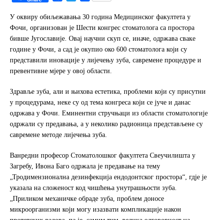
a
w
h
c
i
a
У оквиру обиљежавања 30 година Медицинског факултета у
e
t
r
Фочи, организован је Шести конгрес стоматолога са простора
b
t
e
бивше Југославије. Овај научни скуп се, иначе, одржава сваке
o
e
године у Фочи, а сад је окупио око 600 стоматолога који су
o
r
представили иновације у лијечењу зуба, савремене процедуре и
k
превентивне мјере у овој области.
Здравље зуба, али и њихова естетика, проблеми који су присутни
у процедурама, неке су од тема конгреса који се јуче и данас
одржава у Фочи. Еминентни стручњаци из области стоматологије
одржали су предавања, а у неколико радионица представљене су
савремене методе лијечења зуба.
Ванредни професор Стоматолошког факултета Свеучилишта у
Загребу, Ивона Баго одржала је предавање на тему
„Тродимензионална дезинфекција ендодонтског простора“, гдје је
указала на сложеност код чишћења унутрашњости зуба.
„Приликом механичке обраде зуба, проблем доносе
микроорганизми који могу изазвати компликације након