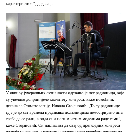
карактеристике“, додала је.
У оквиру јучерашњих активности одржано је пет радионица, које
су увелико допринијеле квалитету конгреса, каже помоћник
декана за Стоматологију, Никола Стојановић. „То су радионице
гдје је до сат времена предавања полазницима демострирано шта
треба да се ради, а онда они на тим истим моделима раде сами“,
каже Стојановић. Он наглашава да овај од претходних конгреса
издваја масовност и изразио је задовољство учешћем доктора из