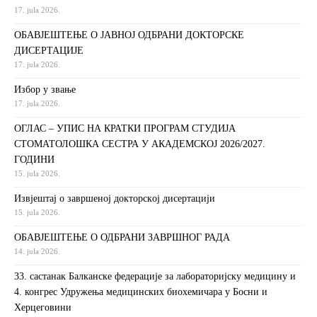
17. jula 2026.
ОБАВЈЕШТЕЊЕ О ЈАВНОЈ ОДБРАНИ ДОКТОРСКЕ
ДИСЕРТАЦИЈЕ
17. jula 2026.
Избор у звање
17. jula 2026.
ОГЛАС – УПИС НА КРАТКИ ПРОГРАМ СТУДИЈА
СТОМАТОЛОШКА СЕСТРА У АКАДЕМСКОЈ 2026/2027.
ГОДИНИ
15. jula 2026.
Извjeштaj o зaвршeнoj дoктoрскoj дисeртaциjи
15. jula 2026.
ОБАВЈЕШТЕЊЕ О ОДБРАНИ ЗАВРШНОГ РАДА
14. jula 2026.
33. састанак Балканске федерације за лабораторијску медицину и
4. конгрес Удружења медицинских биохемичара у Босни и
Херцеговини