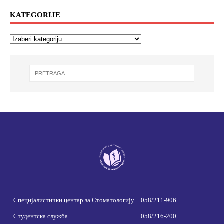
KATEGORIJE
Специјалистички центар за Стоматологију
058/211-906
Студентска служба
058/216-200