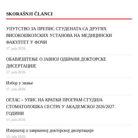
SKORAŠNJI ČLANCI
УПУТСТВО ЗА ПРЕПИС СТУДЕНАТА СА ДРУГИХ
ВИСОКОШКОЛСКИХ УСТАНОВА НА МЕДИЦИНСКИ
ФАКУЛТЕТ У ФОЧИ
17. jula 2026.
ОБАВЈЕШТЕЊЕ О ЈАВНОЈ ОДБРАНИ ДОКТОРСКЕ
ДИСЕРТАЦИЈЕ
17. jula 2026.
Избор у звање
17. jula 2026.
ОГЛАС – УПИС НА КРАТКИ ПРОГРАМ СТУДИЈА
СТОМАТОЛОШКА СЕСТРА У АКАДЕМСКОЈ 2026/2027.
ГОДИНИ
15. jula 2026.
Извjeштaj o зaвршeнoj дoктoрскoj дисeртaциjи
15. jula 2026.