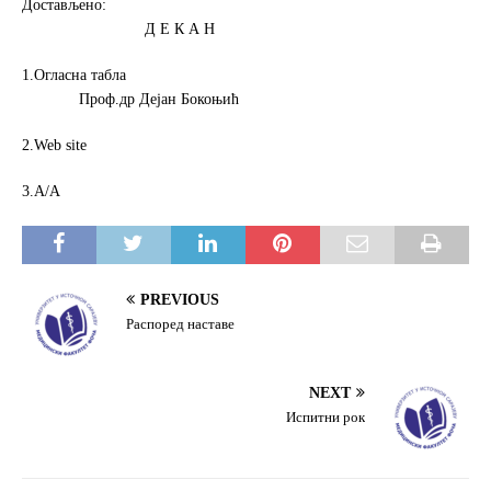
Достављено:
Д Е К А Н
1.Огласна табла
Проф.др Дејан Бокоњић
2.Web site
3.А/А
PREVIOUS
Распоред наставе
NEXT
Испитни рок