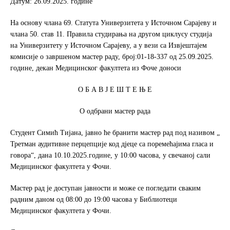
Датум: 26.09.2025. године
o
e
o
r
На основу члана 69. Статута Универзитета у Источном Сарајеву и
k
чланa 50. став 11. Правила студирања на другом циклусу студија
на Универзитету у Источном Сарајеву, а у вези са Извјештајем
комисије о завршеном мастер раду, број:01-18-337 од 25.09.2025.
године, декан Медицинског факултета из Фоче доноси
О Б А В Ј Е Ш Т Е Њ Е
О одбрани мастер рада
Студент Симић Тијана, јавно ће бранити мастер рад под називом „
Третман аудитивне перцепције код дјеце са поремећајима гласа и
говора“, дана 10.10.2025.године, у 10:00 часова, у свечаној сали
Медицинског факултета у Фочи.
Мастер рад је доступан јавности и може се погледати сваким
радним даном од 08:00 до 19:00 часова у Библиотеци
Медицинског факултета у Фочи.