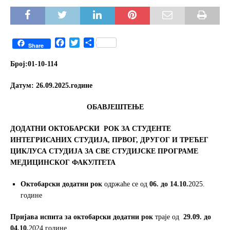
F
T
S
Share
a
w
h
c
i
a
Број:01-10-
114
e
t
r
b
t
e
Датум
: 26.09.2025
.
године
o
e
o
r
ОБАВЈЕШТЕЊЕ
k
ДОДАТНИ ОКТОБАРСКИ
РОК
ЗА СТУДЕНТЕ
ИНТЕГРИСАНИХ СТУДИЈА, ПРВОГ
,
ДРУГОГ И ТРЕЋЕГ
ЦИКЛУСА СТУДИЈА ЗА СВЕ СТУДИЈСКЕ ПРОГРАМЕ
МЕДИЦИНСКОГ ФАКУЛТЕТА
Октобарски
додатни
рок
одржаће се од
06
. до 14.10.
2025.
године
Пријава испита за октобарски додатни рок
траје од
29.09. до
04.10.
2024.године.