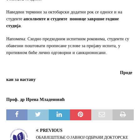
Наведени термини за октобарски додатни рок се односe и на
студенте
апсолвенте и студенте
поновце
завршне године
студија
.
Напомена: Сходно предходним испитним роковима, студенти су
обавезни поштовати прописане услове за пријаву испита, у
противном биће лично одговорни и санкционисани.
Проде
кан за наставу
Проф. др Ирена Младеновић
PREVIOUS
ОБАВЈЕШТЕЊЕ О ЈАВНОЈ ОДБРАНИ ДОКТОРСКЕ