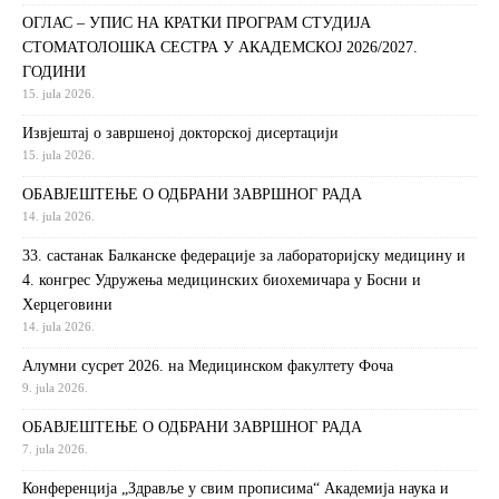
ОГЛАС – УПИС НА КРАТКИ ПРОГРАМ СТУДИЈА
СТОМАТОЛОШКА СЕСТРА У АКАДЕМСКОЈ 2026/2027.
ГОДИНИ
15. jula 2026.
Извjeштaj o зaвршeнoj дoктoрскoj дисeртaциjи
15. jula 2026.
ОБАВЈЕШТЕЊЕ О ОДБРАНИ ЗАВРШНОГ РАДА
14. jula 2026.
33. састанак Балканске федерације за лабораторијску медицину и
4. конгрес Удружења медицинских биохемичара у Босни и
Херцеговини
14. jula 2026.
Алумни сусрет 2026. на Медицинском факултету Фоча
9. jula 2026.
ОБАВЈЕШТЕЊЕ О ОДБРАНИ ЗАВРШНОГ РАДА
7. jula 2026.
Конференција „Здравље у свим прописима“ Академија наука и