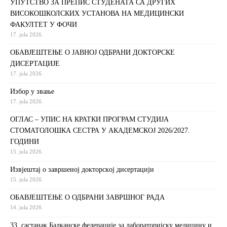
УПУТСТВО ЗА ПРЕПИС СТУДЕНАТА СА ДРУГИХ
ВИСОКОШКОЛСКИХ УСТАНОВА НА МЕДИЦИНСКИ
ФАКУЛТЕТ У ФОЧИ
17. jula 2026.
ОБАВЈЕШТЕЊЕ О ЈАВНОЈ ОДБРАНИ ДОКТОРСКЕ
ДИСЕРТАЦИЈЕ
17. jula 2026.
Избор у звање
17. jula 2026.
ОГЛАС – УПИС НА КРАТКИ ПРОГРАМ СТУДИЈА
СТОМАТОЛОШКА СЕСТРА У АКАДЕМСКОЈ 2026/2027.
ГОДИНИ
15. jula 2026.
Извjeштaj o зaвршeнoj дoктoрскoj дисeртaциjи
15. jula 2026.
ОБАВЈЕШТЕЊЕ О ОДБРАНИ ЗАВРШНОГ РАДА
14. jula 2026.
33. састанак Балканске федерације за лабораторијску медицину и