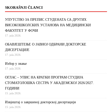
SKORAŠNJI ČLANCI
УПУТСТВО ЗА ПРЕПИС СТУДЕНАТА СА ДРУГИХ
ВИСОКОШКОЛСКИХ УСТАНОВА НА МЕДИЦИНСКИ
ФАКУЛТЕТ У ФОЧИ
17. jula 2026.
ОБАВЈЕШТЕЊЕ О ЈАВНОЈ ОДБРАНИ ДОКТОРСКЕ
ДИСЕРТАЦИЈЕ
17. jula 2026.
Избор у звање
17. jula 2026.
ОГЛАС – УПИС НА КРАТКИ ПРОГРАМ СТУДИЈА
СТОМАТОЛОШКА СЕСТРА У АКАДЕМСКОЈ 2026/2027.
ГОДИНИ
15. jula 2026.
Извjeштaj o зaвршeнoj дoктoрскoj дисeртaциjи
15. jula 2026.