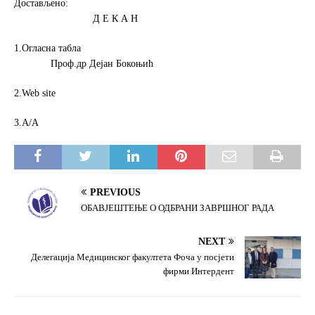
Достављено:
Д Е К А Н
1.Огласна табла
Проф.др Дејан Бокоњић
2.Web site
3.А/А
PREVIOUS
ОБАВЈЕШТЕЊЕ О ОДБРАНИ ЗАВРШНОГ РАДА
NEXT
Делегација Медицинског факултета Фоча у посјети
фирми Интердент