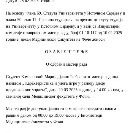
Датум: 28.02.2025. године
o
e
o
r
На основу члана 69. Статута Универзитета у Источном Сарајеву и
k
чланa 50. став 11. Правила студирања на другом циклусу студија
на Универзитету у Источном Сарајеву, а у вези са Извјештајем
комисије о завршеном мастер раду, број:01-18-117 од 10.02.2025.
године, декан Медицинског факултета из Фоче доноси
О Б А В Ј Е Ш Т Е Њ Е
О одбрани мастер рада
Студент Комленовић Марија, јавно ће бранити мастер рад под
називом „ Карактеристика и улога игре у развоју дјеце
предшколског узраста“, дана 20.03.2025.године, у 14:00 часова, у
свечаној сали Медицинског факултета у Фочи.
Мастер рад је доступан јавности и може се погледати сваким
радним даном од 08:00 до 19:00 часова у Библиотеци
Медицинског факултета у Фочи.