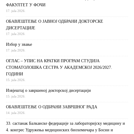
ФАКУЛТЕТ У ФОЧИ
17. jula 2026.
ОБАВЈЕШТЕЊЕ О ЈАВНОЈ ОДБРАНИ ДОКТОРСКЕ
ДИСЕРТАЦИЈЕ
17. jula 2026.
Избор у звање
17. jula 2026.
ОГЛАС – УПИС НА КРАТКИ ПРОГРАМ СТУДИЈА
СТОМАТОЛОШКА СЕСТРА У АКАДЕМСКОЈ 2026/2027.
ГОДИНИ
15. jula 2026.
Извjeштaj o зaвршeнoj дoктoрскoj дисeртaциjи
15. jula 2026.
ОБАВЈЕШТЕЊЕ О ОДБРАНИ ЗАВРШНОГ РАДА
14. jula 2026.
33. састанак Балканске федерације за лабораторијску медицину и
4. конгрес Удружења медицинских биохемичара у Босни и