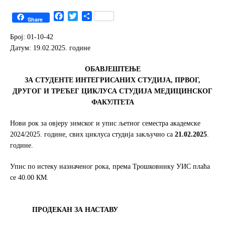
F
T
S
Share
a
w
h
c
i
a
Број: 01-10-42
e
t
r
Датум: 19.02.2025. године
b
t
e
o
e
ОБАВЈЕШТЕЊЕ
o
r
ЗА СТУДЕНТЕ ИНТЕГРИСАНИХ СТУДИЈА, ПРВОГ,
k
ДРУГОГ И ТРЕЋЕГ ЦИКЛУСА СТУДИЈА МЕДИЦИНСКОГ
ФАКУЛТЕТА
Нови рок за овјеру зимског и упис љетног семестра академске
2024/2025. године, свих циклуса студија закључно са
21.02.2025
.
године.
Упис по истеку назначеног рока, према Трошковнику УИС плаћа
се 40.00 КМ.
ПРОДЕКАН ЗА НАСТАВУ