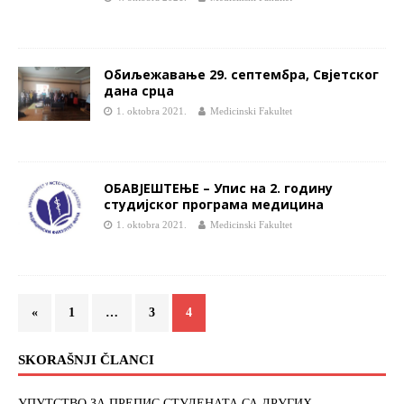
Oбиљежавањe 29. септембра, Свјетског
дана срца
1. oktobra 2021.
Medicinski Fakultet
OБАВЈЕШТЕЊЕ – Упис на 2. годину
студијског програма медицина
1. oktobra 2021.
Medicinski Fakultet
«
1
…
3
4
SKORAŠNJI ČLANCI
УПУТСТВО ЗА ПРЕПИС СТУДЕНАТА СА ДРУГИХ