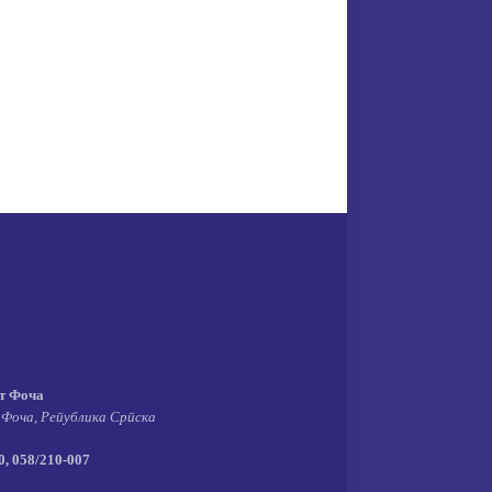
т Фоча
 Фоча, Република Српска
, 058/210-007