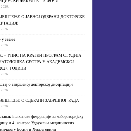
ИЦИНСКИ ФАКУЛТЕТ У ФОЧИ
a 2026.
ЈЕШТЕЊЕ О ЈАВНОЈ ОДБРАНИ ДОКТОРСКЕ
ЕРТАЦИЈЕ
a 2026.
 у звање
a 2026.
С – УПИС НА КРАТКИ ПРОГРАМ СТУДИЈА
МАТОЛОШКА СЕСТРА У АКАДЕМСКОЈ
/2027. ГОДИНИ
a 2026.
штaj o зaвршeнoj дoктoрскoj дисeртaциjи
a 2026.
ЈЕШТЕЊЕ О ОДБРАНИ ЗАВРШНОГ РАДА
a 2026.
астанак Балканске федерације за лабораторијску
ину и 4. конгрес Удружења медицинских
мичара у Босни и Херцеговини