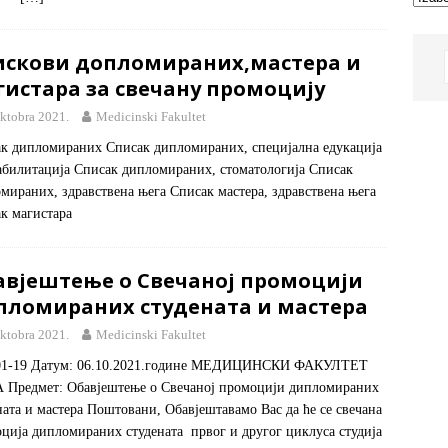
искови допломираних,мастера и
гистара за свечану промоцију
oktobra 2021.
Medicinski Fakultet
к дипломираних Списак дипломираних, специјална едукација
абилитација Списак дипломираних, стоматологија Списак
мираних, здравствена њега Списак мастера, здравствена њега
к магистара
авјештење о Свечаној промоцији
пломираних студената и мастера
oktobra 2021.
Medicinski Fakultet
:01-19 Датум: 06.10.2021.године МЕДИЦИНСКИ ФАКУЛТЕТ
Предмет: Обавјештење о Свечаној промоцији дипломираних
ната и мастера Поштовани, Обавјештавамо Вас да ће се свечана
ција дипломираних студената првог и другог циклуса студија