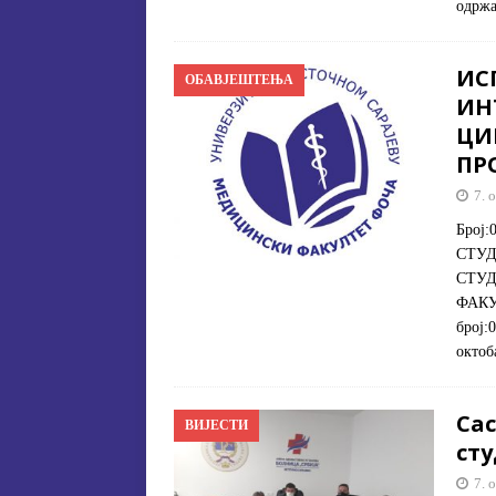
одржа
ИС
ОБАВЈЕШТЕЊА
ИН
ЦИ
ПР
7. 
Број:
СТУД
СТУД
ФАКУЛ
број:
октоб
Са
ВИЈЕСТИ
сту
7. 