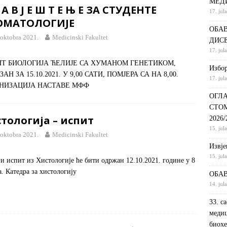
МЕД
 А В Ј Е Ш Т Е Њ Е ЗА СТУДЕНТЕ
17. jul
С НА КРАТКИ ПРОГРАМ СТУДИЈА СТОМАТОЛОШКА СЕСТРА У
ОМАТОЛОГИЈЕ
ОБАВ
ДИНИ
ВИЈЕСТИ
 oktobra 2021.
Medicinski Fakultet
ДИС
ршeнoj дoктoрскoj дисeртaциjи
ОБАВЈЕШТЕЊА
17. jul
Т БИОЛОГИЈА ЋЕЛИЈЕ СА ХУМАНОМ ГЕНЕТИКОМ,
РАНГ ЛИСТА, ПРВИ УПИСНИ РОК ДРУГИ ЦИКЛУС СТУДИЈА –
Избор
АН ЗА 15.10.2021. У 9,00 САТИ, ПОМЈЕРА СА НА 8,00.
17. jul
И РЕХАБИЛИТАЦИЈА
ОБАВЈЕШТЕЊА
НИЗАЦИЈА НАСТАВЕ МФФ
ОГЛА
СТО
тологија – испит
2026
15. jul
 oktobra 2021.
Medicinski Fakultet
Извje
15. jul
и испит из Хистологије ће бити одржан 12.10.2021. године у 8
а. Катедра за хистологију
ОБАВ
14. jul
33. с
медиц
биохе