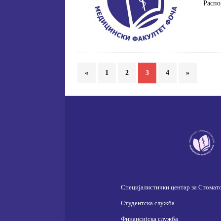
Распо
«
1
2
3
4
»
Специјалистички центар за Стомат
Студентска служба
Финансијска служба