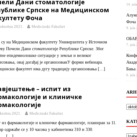
чели Дани стоматологије
14. jul
публике Српске на Медицинском
Алумн
култету Фоча
Фоча
 oktobra 2021.
Medicinski Fakultet
9. jula
ОБАВ
 су на Медицинском факултету Универзитета у Источном
7. jula
еву Почели Дани стоматологије Републике Српске. Због
Конфе
тне епидемиолошке ситуације у земљи и великог
Акаде
есовања, овај догађај је организованУ форми вебинара.
Бања 
цински факултет има дугу традицију организовања
[…]
6. jula
авјештење – испит из
ARH
рмакологије и клиничке
рмакологије
oktobra 2021.
Medicinski Fakultet
KAT
 из фармакологије и клиничке фармакологије, планиран за 11.
бар одржаће се у 10 часова у кабинетима 310 и 330.
[…]