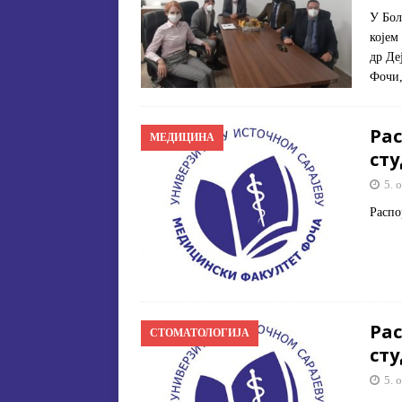
У Бол
којем
др Де
Фочи,
Рас
МЕДИЦИНА
ст
5. 
Распо
Рас
СТОМАТОЛОГИЈА
ст
5. 