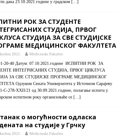
ти дана 23.10.2021.године у градском
[…]
ПИТНИ РОК ЗА СТУДЕНТЕ
ТЕГРИСАНИХ СТУДИЈА, ПРВОГ
КЛУСА СТУДИЈА ЗА СВЕ СТУДИЈСКЕ
ОГРАМЕ МЕДИЦИНСКОГ ФАКУЛТЕТА
oktobra 2021.
Medicinski Fakultet
01-20-40 Датум: 07.10.2021.године ИСПИТНИ РОК ЗА
ЕНТЕ ИНТЕГРИСАНИХ СТУДИЈА, ПРВОГ ЦИКЛУСА
ИЈА ЗА СВЕ СТУДИЈСКЕ ПРОГРАМЕ МЕДИЦИНСКОГ
ТЕТА Одлуком Сената Универзитета у Источном Сарајеву
01-C-278-XXII/21 од 30.09.2021.године, полагање испита у
арском испитном року организоваће се
[…]
станак о могућности одласка
дената на студије у Грчку
oktobra 2021.
Medicinski Fakultet