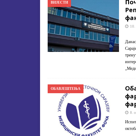
По
ВИЈЕСТИ
Ре
фа
10.
Данас
Сарај
трену
интер
„Меди
Об
ОБАВЈЕШТЕЊА
фа
фа
8. 
Испит
окто