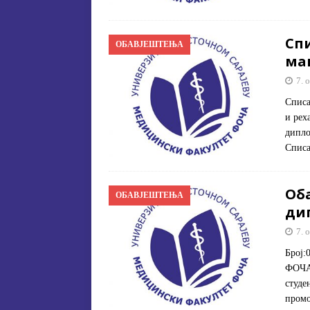
Сп
ОБАВЈЕШТЕЊА
ма
7. 
Списа
и рех
дипло
Списа
Об
ОБАВЈЕШТЕЊА
ди
7. 
Број
ФОЧА 
студе
промо