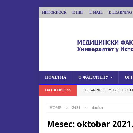
ИНФОКИОСК
Е-НИР
E-MAIL
E-LEARNING
ПОЧЕТНА
О ФАКУЛТЕТУ
ОР
МЕДИЦИНСКИ ФА
[ 17. jula 2026. ]
УПУТСТВО З
МЕДИЦИНСКИ ФАКУЛТЕТ УНИВЕРЗИТЕТА
УСТАНОВА НА МЕДИЦИНСК
HOME
2021
oktobar
[ 17. jula 2026. ]
ОБАВЈЕШТЕЊЕ
Mesec:
oktobar 2021
ОБАВЈЕШТЕЊА
[ 17. jula 2026. ]
Избор у звање