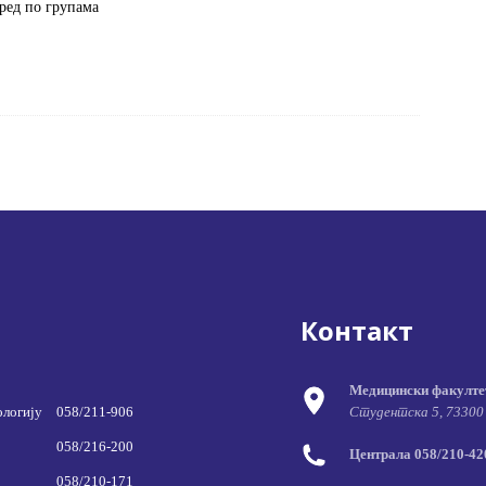
ред по групама
Контакт
Медицински факулте
ологију
058/211-906
Студентска 5, 73300
058/216-200
Централа 058/210-420
058/210-171