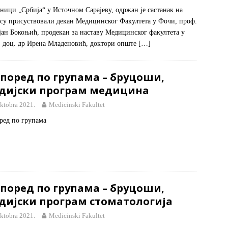
ници „Србија“ у Источном Сарајеву, одржан је састанак на
 су присуствовали декан Медицинског Факултета у Фочи, проф.
јан Бокоњић, продекан за наставу Медицинског факултета у
 доц. др Ирена Младеновић, доктори опште
[…]
поред по групама – бруцоши,
удијски програм медицина
oktobra 2021.
Medicinski Fakultet
ред по групама
поред по групама – бруцоши,
удијски програм стоматологија
oktobra 2021.
Medicinski Fakultet