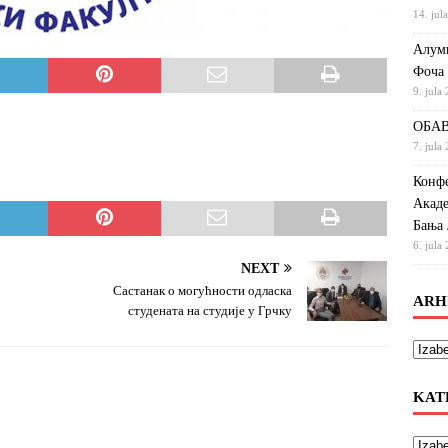
14. jul
Алумн
Фоча
9. jula
ОБАВ
7. jula
Конфе
Акаде
Бања 
6. jula
NEXT
Састанак о могућности одласка
ARH
студената на студије у Грчку
KAT