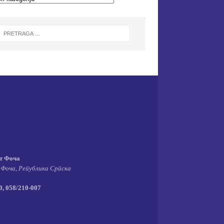
т Фоча
 Фоча, Република Српска
, 058/210-007