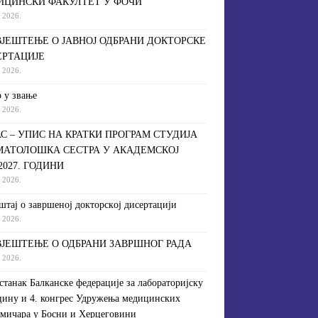
ИЦИНСКИ ФАКУЛТЕТ У ФОЧИ
a 2026.
ЈЕШТЕЊЕ О ЈАВНОЈ ОДБРАНИ ДОКТОРСКЕ
ЕРТАЦИЈЕ
a 2026.
 у звање
a 2026.
С – УПИС НА КРАТКИ ПРОГРАМ СТУДИЈА
МАТОЛОШКА СЕСТРА У АКАДЕМСКОЈ
/2027. ГОДИНИ
a 2026.
штaj o зaвршeнoj дoктoрскoj дисeртaциjи
a 2026.
ЈЕШТЕЊЕ О ОДБРАНИ ЗАВРШНОГ РАДА
a 2026.
астанак Балканске федерације за лабораторијску
ину и 4. конгрес Удружења медицинских
мичара у Босни и Херцеговини