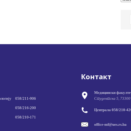
Контакт
Медицински факулте
ологију
058/211-906
Студентска 5, 73300
058/216-200
Централа 058/210-420
058/210-171
office-mf@ues.rs.ba