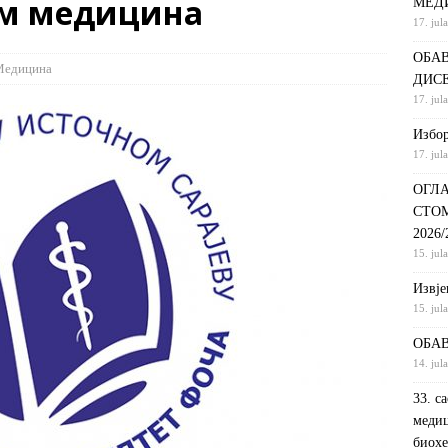
ам медицина
МЕД
17. jul
С НА КРАТКИ ПРОГРАМ СТУДИЈА СТОМАТОЛОШКА СЕСТРА У
ОБАВ
ДИНИ
ВИЈЕСТИ
Медицина
ДИС
ршeнoj дoктoрскoj дисeртaциjи
ОБАВЈЕШТЕЊА
17. jul
РАНГ ЛИСТА, ПРВИ УПИСНИ РОК ДРУГИ ЦИКЛУС СТУДИЈА –
Избор
17. jul
И РЕХАБИЛИТАЦИЈА
ОБАВЈЕШТЕЊА
ОГЛА
СТО
2026
15. jul
Извje
15. jul
ОБАВ
14. jul
33. с
медиц
биохе