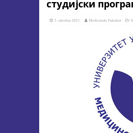
студијски прогр
[ 15. jula 2026. ]
ОГЛАС – УПИ
АКАДЕМСКОЈ 2026/2027. ГО
5. oktobra 2021.
Medicinski Fakultet
[ 15. jula 2026. ]
Извjeштaj o зaв
[ 29. oktobra 2025. ]
КОНАЧНА 
СПЕЦИЈАЛНА ЕДУКАЦИЈА 