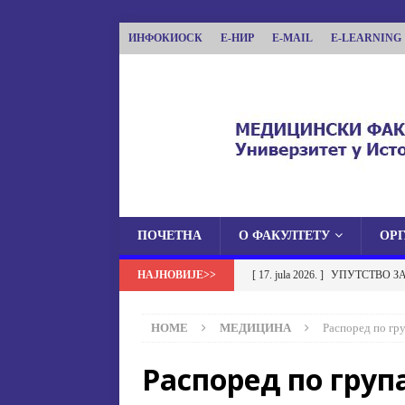
ИНФОКИОСК
Е-НИР
E-MAIL
E-LEARNING
ПОЧЕТНА
О ФАКУЛТЕТУ
ОР
МЕДИЦИНСКИ ФА
[ 17. jula 2026. ]
УПУТСТВО З
МЕДИЦИНСКИ ФАКУЛТЕТ УНИВЕРЗИТЕТА
УСТАНОВА НА МЕДИЦИНСК
HOME
МЕДИЦИНА
Распоред по гр
[ 17. jula 2026. ]
ОБАВЈЕШТЕЊЕ
Распоред по груп
ОБАВЈЕШТЕЊА
[ 17. jula 2026. ]
Избор у звање