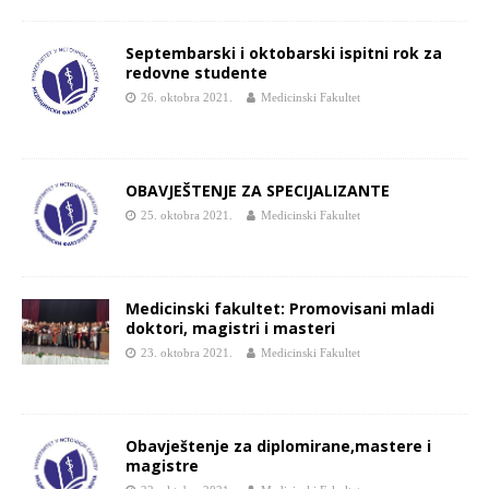
Septembarski i oktobarski ispitni rok za
redovne studente
26. oktobra 2021.
Medicinski Fakultet
OBAVJEŠTENJE ZA SPECIJALIZANTE
25. oktobra 2021.
Medicinski Fakultet
Medicinski fakultet: Promovisani mladi
doktori, magistri i masteri
23. oktobra 2021.
Medicinski Fakultet
Obavještenje za diplomirane,mastere i
magistre