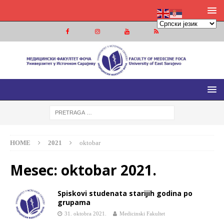
MEDICINSKI FAKULTET FOČA
MEDICINSKI FAKULTET UNIVERZITETA U ISTOČNOM
SARAJEVU
HOME
2021
oktobar
Mesec:
oktobar 2021.
Spiskovi studenata starijih godina po
grupama
31. oktobra 2021.
Medicinski Fakultet