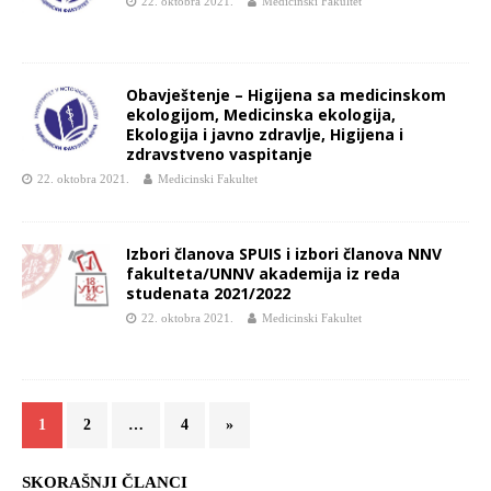
22. oktobra 2021.
Medicinski Fakultet
Obavještenje – Higijena sa medicinskom
ekologijom, Medicinska ekologija,
Ekologija i javno zdravlje, Higijena i
zdravstveno vaspitanje
22. oktobra 2021.
Medicinski Fakultet
Izbori članova SPUIS i izbori članova NNV
fakulteta/UNNV akademija iz reda
studenata 2021/2022
22. oktobra 2021.
Medicinski Fakultet
1
2
…
4
»
SKORAŠNJI ČLANCI